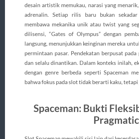
desain artistik memukau, narasi yang menarik
adrenalin. Setiap rilis baru bukan sekadar
membawa mekanika unik atau twist yang seg
dilisensi, “Gates of Olympus” dengan pemb
langsung, menunjukkan keinginan mereka untu
permintaan pasar. Pendekatan berpusat pada
dan selalu dinantikan. Dalam konteks inilah, 
dengan genre berbeda seperti Spaceman me
bahwa fokus pada slot tidak berarti kaku, tetapi 
Spaceman: Bukti Fleksib
Pragmatic
Slot Spaceman mewakili sisi lain dari kecerdas