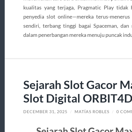
kualitas yang terjaga, Pragmatic Play tidak
penyedia slot online—mereka terus-menerus 
sendiri, terbang tinggi bagai Spaceman, da
dalam penerbangan mereka menuju puncak indu
Sejarah Slot Gacor M
Slot Digital ORBIT4
DECEMBER 31, 2025
/
MATÍAS ROBLES
/
0 COM
Sejarah Slot Gacor Max