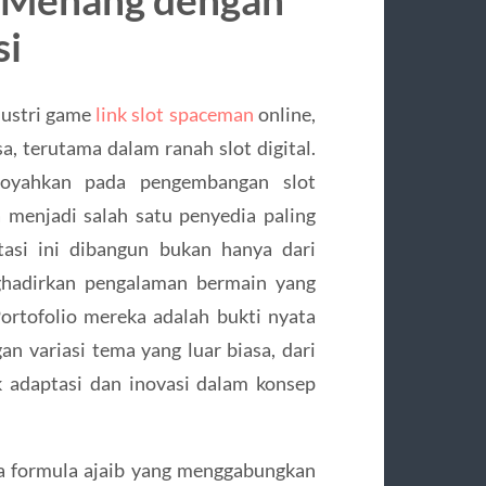
si
dustri game
link slot spaceman
online,
sa, terutama dalam ranah slot digital.
oyahkan pada pengembangan slot
 menjadi salah satu penyedia paling
tasi ini dibangun bukan hanya dari
nghadirkan pengalaman bermain yang
 Portofolio mereka adalah bukti nyata
an variasi tema yang luar biasa, dari
uk adaptasi dan inovasi dalam konsep
da formula ajaib yang menggabungkan