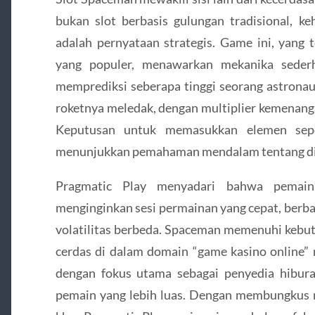
bukan slot berbasis gulungan tradisional, k
adalah pernyataan strategis. Game ini, yang t
yang populer, menawarkan mekanika sede
memprediksi seberapa tinggi seorang astrona
roketnya meledak, dengan multiplier kemenanga
Keputusan untuk memasukkan elemen sepe
menunjukkan pemahaman mendalam tentang di
Pragmatic Play menyadari bahwa pemain
menginginkan sesi permainan yang cepat, berba
volatilitas berbeda. Spaceman memenuhi kebutuh
cerdas di dalam domain “game kasino online” m
dengan fokus utama sebagai penyedia hiburan
pemain yang lebih luas. Dengan membungkus m