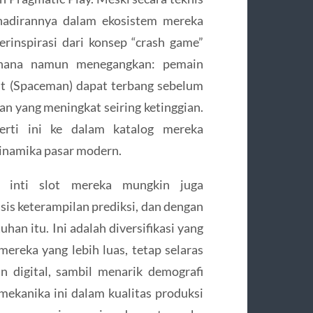
ehadirannya dalam ekosistem mereka
erinspirasi dari konsep “crash game”
rhana namun menegangkan: pemain
ut (Spaceman) dapat terbang sebelum
n yang meningkat seiring ketinggian.
rti ini ke dalam katalog mereka
namika pasar modern.
 inti slot mereka mungkin juga
sis keterampilan prediksi, dan dengan
an itu. Ini adalah diversifikasi yang
ereka yang lebih luas, tetap selaras
 digital, sambil menarik demografi
ekanika ini dalam kualitas produksi