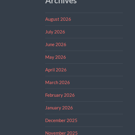
Archives
August 2026
July 2026
June 2026
May 2026
April 2026
March 2026
February 2026
January 2026
December 2025
November 2025