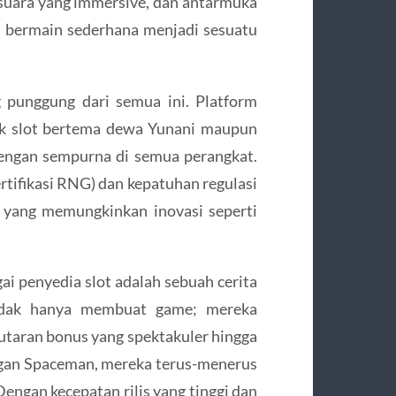
 suara yang immersive, dan antarmuka
 bermain sederhana menjadi sesuatu
 punggung dari semua ini. Platform
ik slot bertema dewa Yunani maupun
engan sempurna di semua perangkat.
tifikasi RNG) dan kepatuhan regulasi
 yang memungkinkan inovasi seperti
ai penyedia slot adalah sebuah cerita
tidak hanya membuat game; mereka
utaran bonus yang spektakuler hingga
gan Spaceman, mereka terus-menerus
ngan kecepatan rilis yang tinggi dan