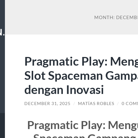
MONTH:
DECEMB
N.COM
Pragmatic Play: Meng
Slot Spaceman Gam
dengan Inovasi
DECEMBER 31, 2025
/
MATÍAS ROBLES
/
0 COM
Pragmatic Play: Mengu
Spaceman Gampang