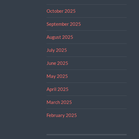
October 2025
September 2025
August 2025
July 2025
June 2025
May 2025
April 2025
March 2025
February 2025