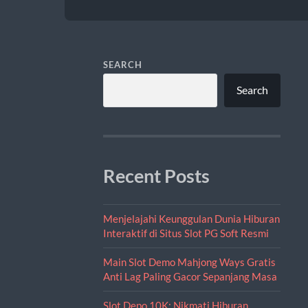
SEARCH
Search
Recent Posts
Menjelajahi Keunggulan Dunia Hiburan
Interaktif di Situs Slot PG Soft Resmi
Main Slot Demo Mahjong Ways Gratis
Anti Lag Paling Gacor Sepanjang Masa
Slot Depo 10K: Nikmati Hiburan