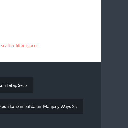
t scatter hitam gacor
in Tetap Setia
eunikan Simbol dalam Mahjong Ways 2 »