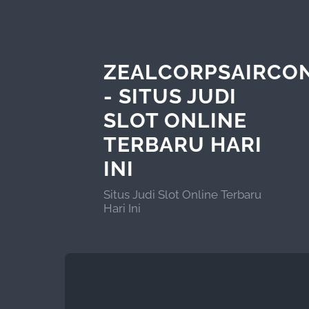
ZEALCORPSAIRCO
- SITUS JUDI
SLOT ONLINE
TERBARU HARI
INI
Situs Judi Slot Online Terbaru
Hari Ini