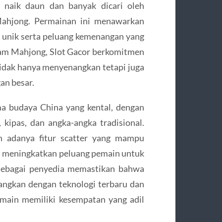
 naik daun dan banyak dicari oleh
Mahjong. Permainan ini menawarkan
 unik serta peluang kemenangan yang
itam Mahjong, Slot Gacor berkomitmen
dak hanya menyenangkan tetapi juga
an besar.
a budaya China yang kental, dengan
 kipas, dan angka-angka tradisional.
h adanya fitur scatter yang mampu
a meningkatkan peluang pemain untuk
sebagai penyedia memastikan bahwa
angkan dengan teknologi terbaru dan
emain memiliki kesempatan yang adil