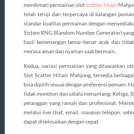
menikmati permainan slot
scatter hitam
Mahjon
telah teruji dan terpercaya di kalangan pemai
standar kualitas permainan dengan menyediak
Sistem RNG (Random Number Generator) yang
hasil kemenangan benar-benar acak dan tidak
merasa aman dan nyaman saat bermain.
Kedua, variasi permainan yang ditawarkan ole
Slot Scatter Hitam Mahjong, tersedia berbagai
bisa dipilih sesuai dengan preferensi pemain. 
tidak monoton dan selalu menantang. Ketiga, S
pelanggan yang ramah dan profesional. Mere
melalui live chat, email, maupun telepon, seh
dapat diselesaikan dengan cepat.