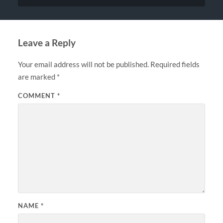
Leave a Reply
Your email address will not be published.
Required fields
are marked
*
COMMENT
*
NAME
*