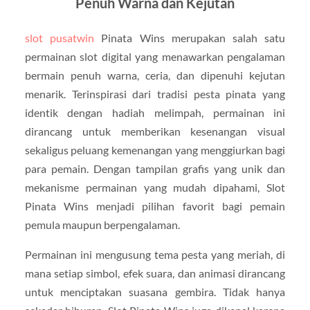
Penuh Warna dan Kejutan
slot pusatwin
Pinata Wins merupakan salah satu
permainan slot digital yang menawarkan pengalaman
bermain penuh warna, ceria, dan dipenuhi kejutan
menarik. Terinspirasi dari tradisi pesta pinata yang
identik dengan hadiah melimpah, permainan ini
dirancang untuk memberikan kesenangan visual
sekaligus peluang kemenangan yang menggiurkan bagi
para pemain. Dengan tampilan grafis yang unik dan
mekanisme permainan yang mudah dipahami, Slot
Pinata Wins menjadi pilihan favorit bagi pemain
pemula maupun berpengalaman.
Permainan ini mengusung tema pesta yang meriah, di
mana setiap simbol, efek suara, dan animasi dirancang
untuk menciptakan suasana gembira. Tidak hanya