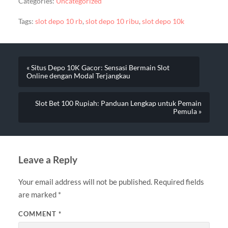
Categories:
Uncategorized
Tags:
slot depo 10 rb
,
slot depo 10 ribu
,
slot depo 10k
« Situs Depo 10K Gacor: Sensasi Bermain Slot
Online dengan Modal Terjangkau
Slot Bet 100 Rupiah: Panduan Lengkap untuk Pemain
Pemula »
Leave a Reply
Your email address will not be published.
Required fields
are marked
*
COMMENT
*