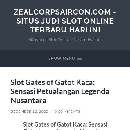
ZEALCORPSAIRCON.COM -
SITUS JUDI SLOT ONLINE
TERBARU HARI INI
Situs Judi Slot Online Terbaru Hari Ini
SHOW MENU
Slot Gates of Gatot Kaca:
Sensasi Petualangan Legenda
Nusantara
DECEMBER 12, 2025
/
0 COMMENTS
Slot Gates of Gatot Kaca: Sensasi