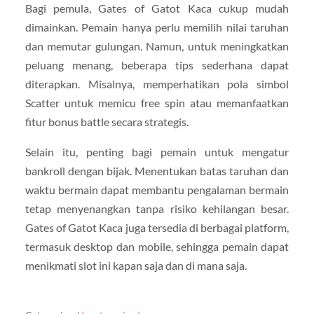
Bagi pemula, Gates of Gatot Kaca cukup mudah
dimainkan. Pemain hanya perlu memilih nilai taruhan
dan memutar gulungan. Namun, untuk meningkatkan
peluang menang, beberapa tips sederhana dapat
diterapkan. Misalnya, memperhatikan pola simbol
Scatter untuk memicu free spin atau memanfaatkan
fitur bonus battle secara strategis.
Selain itu, penting bagi pemain untuk mengatur
bankroll dengan bijak. Menentukan batas taruhan dan
waktu bermain dapat membantu pengalaman bermain
tetap menyenangkan tanpa risiko kehilangan besar.
Gates of Gatot Kaca juga tersedia di berbagai platform,
termasuk desktop dan mobile, sehingga pemain dapat
menikmati slot ini kapan saja dan di mana saja.