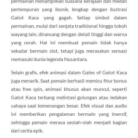
permainan menampilkan suasana kerajaan dan medan
pertempuran yang ikonik, lengkap dengan ilustrasi
Gatot Kaca yang gagah. Setiap simbol dalam
permainan, mulai dari senjata tradisional hingga tokoh
wayang lain, dirancang dengan detail tinggi dan warna
yang cerah. Hal ini membuat pemain tidak hanya
sekadar bermain slot, tetapi juga merasakan sensasi
memasuki dunia legenda Nusantara.
Selain grafis, efek animasi dalam Gates of Gatot Kaca
juga menarik. Saat pemain berhasil memicu fitur bonus
atau free spin, animasi khusus akan muncul, seperti
Gatot Kaca terbang melintasi gulungan atau ledakan
cahaya saat kemenangan besar. Efek visual dan audio
ini memberikan pengalaman bermain yang imersif,
sehingga pemain merasa seolah-olah menjadi bagian
dari cerita epik.