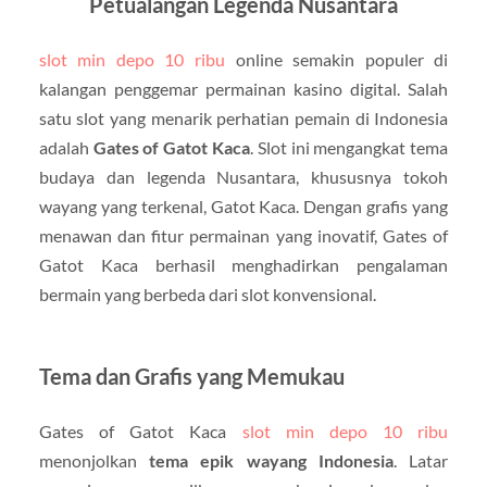
Petualangan Legenda Nusantara
slot min depo 10 ribu
online semakin populer di
kalangan penggemar permainan kasino digital. Salah
satu slot yang menarik perhatian pemain di Indonesia
adalah
Gates of Gatot Kaca
. Slot ini mengangkat tema
budaya dan legenda Nusantara, khususnya tokoh
wayang yang terkenal, Gatot Kaca. Dengan grafis yang
menawan dan fitur permainan yang inovatif, Gates of
Gatot Kaca berhasil menghadirkan pengalaman
bermain yang berbeda dari slot konvensional.
Tema dan Grafis yang Memukau
Gates of Gatot Kaca
slot min depo 10 ribu
menonjolkan
tema epik wayang Indonesia
. Latar