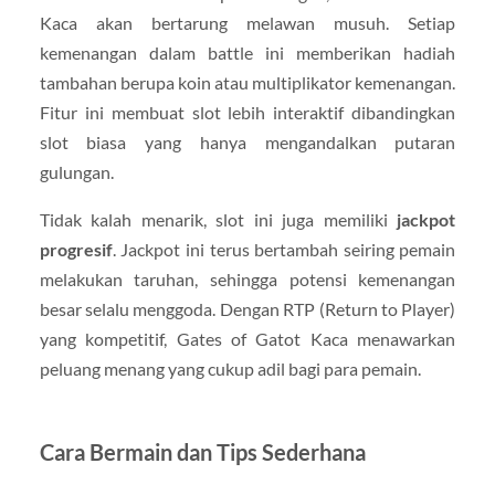
Kaca akan bertarung melawan musuh. Setiap
kemenangan dalam battle ini memberikan hadiah
tambahan berupa koin atau multiplikator kemenangan.
Fitur ini membuat slot lebih interaktif dibandingkan
slot biasa yang hanya mengandalkan putaran
gulungan.
Tidak kalah menarik, slot ini juga memiliki
jackpot
progresif
. Jackpot ini terus bertambah seiring pemain
melakukan taruhan, sehingga potensi kemenangan
besar selalu menggoda. Dengan RTP (Return to Player)
yang kompetitif, Gates of Gatot Kaca menawarkan
peluang menang yang cukup adil bagi para pemain.
Cara Bermain dan Tips Sederhana