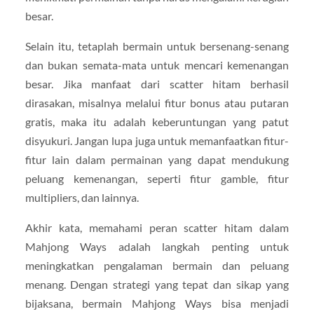
besar.
Selain itu, tetaplah bermain untuk bersenang-senang
dan bukan semata-mata untuk mencari kemenangan
besar. Jika manfaat dari scatter hitam berhasil
dirasakan, misalnya melalui fitur bonus atau putaran
gratis, maka itu adalah keberuntungan yang patut
disyukuri. Jangan lupa juga untuk memanfaatkan fitur-
fitur lain dalam permainan yang dapat mendukung
peluang kemenangan, seperti fitur gamble, fitur
multipliers, dan lainnya.
Akhir kata, memahami peran scatter hitam dalam
Mahjong Ways adalah langkah penting untuk
meningkatkan pengalaman bermain dan peluang
menang. Dengan strategi yang tepat dan sikap yang
bijaksana, bermain Mahjong Ways bisa menjadi