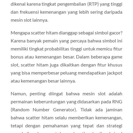
dikenal karena tingkat pengembalian (RTP) yang tinggi
dan frekuensi kemenangan yang lebih sering daripada
mesin slot lainnya.
Mengapa scatter hitam dianggap sebagai simbol gacor?
Karena banyak pemain yang percaya bahwa simbol ini
memiliki tingkat probabilitas tinggi untuk memicu fitur
bonus atau kemenangan besar. Dalam beberapa game
slot, scatter hitam juga dikaitkan dengan fitur khusus
yang bisa memperbesar peluang mendapatkan jackpot
atau kemenangan besar lainnya.
Namun, penting diingat bahwa mesin slot adalah
permainan keberuntungan yang didasarkan pada RNG
(Random Number Generator). Tidak ada jaminan
bahwa scatter hitam selalu memberikan kemenangan,
tetapi dengan pemahaman yang tepat dan strategi