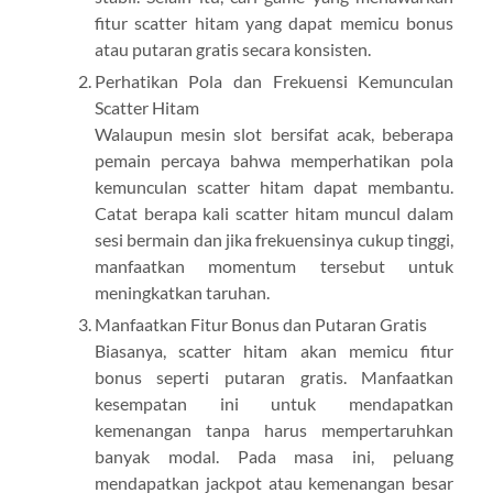
fitur scatter hitam yang dapat memicu bonus
atau putaran gratis secara konsisten.
Perhatikan Pola dan Frekuensi Kemunculan
Scatter Hitam
Walaupun mesin slot bersifat acak, beberapa
pemain percaya bahwa memperhatikan pola
kemunculan scatter hitam dapat membantu.
Catat berapa kali scatter hitam muncul dalam
sesi bermain dan jika frekuensinya cukup tinggi,
manfaatkan momentum tersebut untuk
meningkatkan taruhan.
Manfaatkan Fitur Bonus dan Putaran Gratis
Biasanya, scatter hitam akan memicu fitur
bonus seperti putaran gratis. Manfaatkan
kesempatan ini untuk mendapatkan
kemenangan tanpa harus mempertaruhkan
banyak modal. Pada masa ini, peluang
mendapatkan jackpot atau kemenangan besar