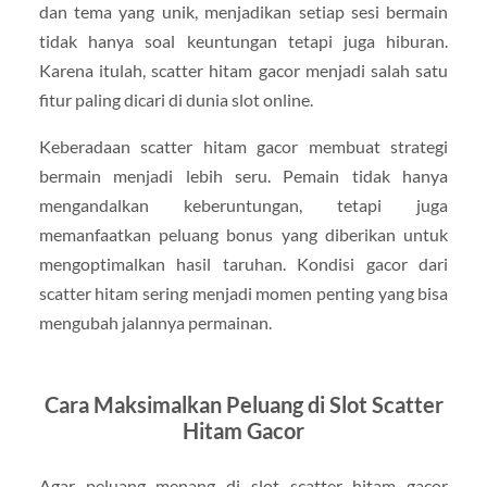
dan tema yang unik, menjadikan setiap sesi bermain
tidak hanya soal keuntungan tetapi juga hiburan.
Karena itulah, scatter hitam gacor menjadi salah satu
fitur paling dicari di dunia slot online.
Keberadaan scatter hitam gacor membuat strategi
bermain menjadi lebih seru. Pemain tidak hanya
mengandalkan keberuntungan, tetapi juga
memanfaatkan peluang bonus yang diberikan untuk
mengoptimalkan hasil taruhan. Kondisi gacor dari
scatter hitam sering menjadi momen penting yang bisa
mengubah jalannya permainan.
Cara Maksimalkan Peluang di Slot Scatter
Hitam Gacor
Agar peluang menang di slot scatter hitam gacor