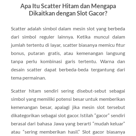
Apa Itu Scatter Hitam dan Mengapa
Dikaitkan dengan Slot Gacor?
Scatter adalah simbol dalam mesin slot yang berbeda
dari simbol reguler lainnya. Ketika muncul dalam
jumlah tertentu di layar, scatter biasanya memicu fitur
bonus, putaran gratis, atau kemenangan langsung
tanpa perlu kombinasi garis tertentu. Warna dan
desain scatter dapat berbeda-beda tergantung dari
tema permainan.
Scatter hitam sendiri sering disebut-sebut sebagai
simbol yang memiliki potensi besar untuk memberikan
kemenangan besar, apalagi jika mesin slot tersebut
dikategorikan sebagai slot gacor. Istilah “gacor” sendiri
berasal dari bahasa Jawa yang berarti “mudah keluar”
atau “sering memberikan hasil.” Slot gacor biasanya