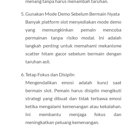
menang tanpa harus menambah taruhan.
Gunakan Mode Demo Sebelum Bermain Nyata
Banyak platform slot menyediakan mode demo
yang memungkinkan pemain mencoba
permainan tanpa risiko modal. Ini adalah
langkah penting untuk memahami mekanisme
scatter hitam gacor sebelum bermain dengan
taruhan asli.
Tetap Fokus dan Disiplin
Mengendalikan emosi adalah kunci saat
bermain slot. Pemain harus disiplin mengikuti
strategi yang dibuat dan tidak terbawa emosi
ketika mengalami kemenangan atau kekalahan.
Ini membantu menjaga fokus dan
meningkatkan peluang kemenangan.