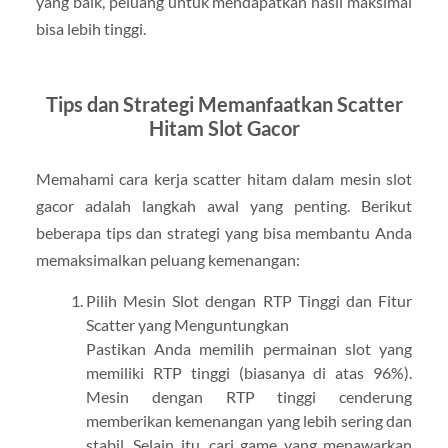
yang baik, peluang untuk mendapatkan hasil maksimal
bisa lebih tinggi.
Tips dan Strategi Memanfaatkan Scatter
Hitam Slot Gacor
Memahami cara kerja scatter hitam dalam mesin slot
gacor adalah langkah awal yang penting. Berikut
beberapa tips dan strategi yang bisa membantu Anda
memaksimalkan peluang kemenangan:
Pilih Mesin Slot dengan RTP Tinggi dan Fitur
Scatter yang Menguntungkan
Pastikan Anda memilih permainan slot yang
memiliki RTP tinggi (biasanya di atas 96%).
Mesin dengan RTP tinggi cenderung
memberikan kemenangan yang lebih sering dan
stabil. Selain itu, cari game yang menawarkan