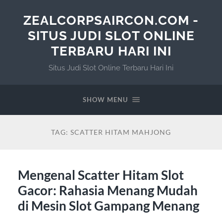
ZEALCORPSAIRCON.COM -
SITUS JUDI SLOT ONLINE
TERBARU HARI INI
Situs Judi Slot Online Terbaru Hari Ini
SHOW MENU
TAG:
SCATTER HITAM MAHJONG
Mengenal Scatter Hitam Slot
Gacor: Rahasia Menang Mudah
di Mesin Slot Gampang Menang