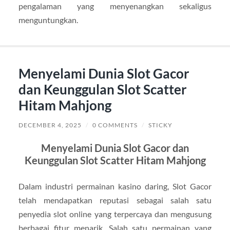
pengalaman yang menyenangkan sekaligus
menguntungkan.
Menyelami Dunia Slot Gacor
dan Keunggulan Slot Scatter
Hitam Mahjong
DECEMBER 4, 2025
/
0 COMMENTS
/
STICKY
Menyelami Dunia Slot Gacor dan
Keunggulan Slot Scatter Hitam Mahjong
Dalam industri permainan kasino daring, Slot Gacor
telah mendapatkan reputasi sebagai salah satu
penyedia slot online yang terpercaya dan mengusung
berbagai fitur menarik. Salah satu permainan yang