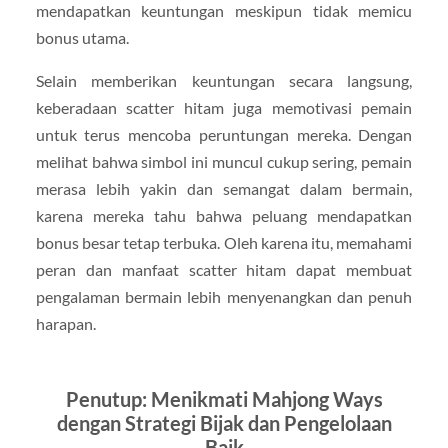
mendapatkan keuntungan meskipun tidak memicu
bonus utama.
Selain memberikan keuntungan secara langsung,
keberadaan scatter hitam juga memotivasi pemain
untuk terus mencoba peruntungan mereka. Dengan
melihat bahwa simbol ini muncul cukup sering, pemain
merasa lebih yakin dan semangat dalam bermain,
karena mereka tahu bahwa peluang mendapatkan
bonus besar tetap terbuka. Oleh karena itu, memahami
peran dan manfaat scatter hitam dapat membuat
pengalaman bermain lebih menyenangkan dan penuh
harapan.
Penutup: Menikmati Mahjong Ways
dengan Strategi Bijak dan Pengelolaan
Baik