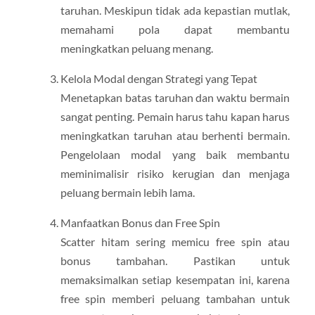
taruhan. Meskipun tidak ada kepastian mutlak,
memahami pola dapat membantu
meningkatkan peluang menang.
Kelola Modal dengan Strategi yang Tepat
Menetapkan batas taruhan dan waktu bermain
sangat penting. Pemain harus tahu kapan harus
meningkatkan taruhan atau berhenti bermain.
Pengelolaan modal yang baik membantu
meminimalisir risiko kerugian dan menjaga
peluang bermain lebih lama.
Manfaatkan Bonus dan Free Spin
Scatter hitam sering memicu free spin atau
bonus tambahan. Pastikan untuk
memaksimalkan setiap kesempatan ini, karena
free spin memberi peluang tambahan untuk