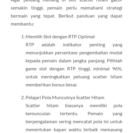
semakin tinggi, pemain perlu memahami strategi
bermain yang tepat. Berikut panduan yang dapat
membantu:
Memilih Slot dengan RTP Optimal
RTP adalah indikator penting yang
menunjukkan persentase pengembalian modal
kepada pemain dalam jangka panjang. Pilihlah
game slot dengan RTP tinggi, minimal 96%,
untuk meningkatkan peluang scatter hitam
memberikan bonus besar.
Pelajari Pola Munculnya Scatter Hitam
Scatter hitam biasanya memiliki pola
kemunculan tertentu. Pemain yang
berpengalaman sering mencatat pola ini untuk
menentukan kapan waktu terbaik memasang