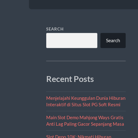
SEARCH
Search
Recent Posts
Menjelajahi Keunggulan Dunia Hiburan
Interaktif di Situs Slot PG Soft Resmi
Main Slot Demo Mahjong Ways Gratis
Anti Lag Paling Gacor Sepanjang Masa
Slot Depo 10K: Nikmati Hiburan