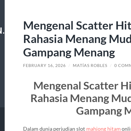
Mengenal Scatter Hit
N.COM
Rahasia Menang Muda
Gampang Menang
FEBRUARY 16, 2026
/
MATÍAS ROBLES
/
0 COM
Mengenal Scatter Hi
Rahasia Menang Muda
Gampang 
Dalam dunia perjudian slot
mahjong hitam
onli