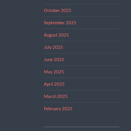
October 2025
September 2025
August 2025
July 2025
June 2025
May 2025
April 2025
March 2025
February 2025