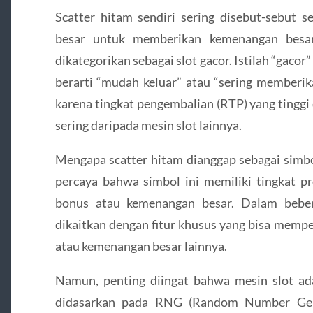
Scatter hitam sendiri sering disebut-sebut s
besar untuk memberikan kemenangan besar,
dikategorikan sebagai slot gacor. Istilah “gacor
berarti “mudah keluar” atau “sering memberika
karena tingkat pengembalian (RTP) yang tinggi
sering daripada mesin slot lainnya.
Mengapa scatter hitam dianggap sebagai simb
percaya bahwa simbol ini memiliki tingkat pr
bonus atau kemenangan besar. Dalam beber
dikaitkan dengan fitur khusus yang bisa memp
atau kemenangan besar lainnya.
Namun, penting diingat bahwa mesin slot a
didasarkan pada RNG (Random Number Gene