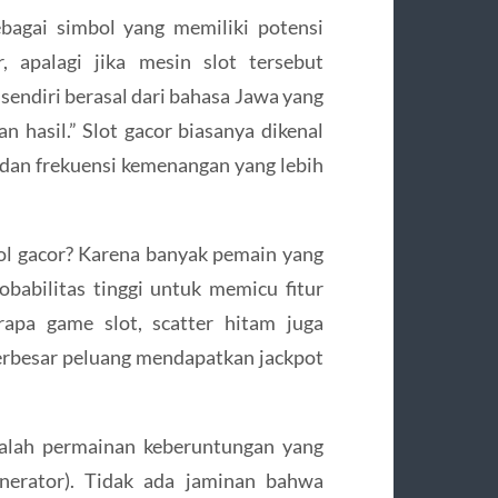
ebagai simbol yang memiliki potensi
 apalagi jika mesin slot tersebut
” sendiri berasal dari bahasa Jawa yang
n hasil.” Slot gacor biasanya dikenal
 dan frekuensi kemenangan yang lebih
ol gacor? Karena banyak pemain yang
obabilitas tinggi untuk memicu fitur
apa game slot, scatter hitam juga
erbesar peluang mendapatkan jackpot
dalah permainan keberuntungan yang
rator). Tidak ada jaminan bahwa