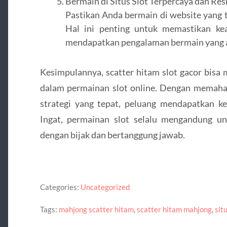
Bermain di Situs Slot Terpercaya dan Re
Pastikan Anda bermain di website yang t
Hal ini penting untuk memastikan ke
mendapatkan pengalaman bermain yang ad
Kesimpulannya, scatter hitam slot gacor bisa 
dalam permainan slot online. Dengan memaha
strategi yang tepat, peluang mendapatkan ke
Ingat, permainan slot selalu mengandung un
dengan bijak dan bertanggung jawab.
Categories:
Uncategorized
Tags:
mahjong scatter hitam
,
scatter hitam mahjong
,
sit