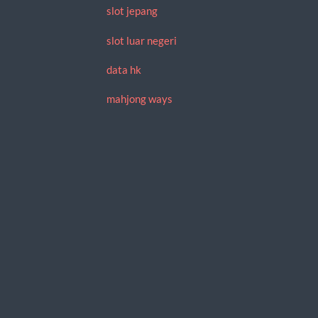
slot jepang
slot luar negeri
data hk
mahjong ways