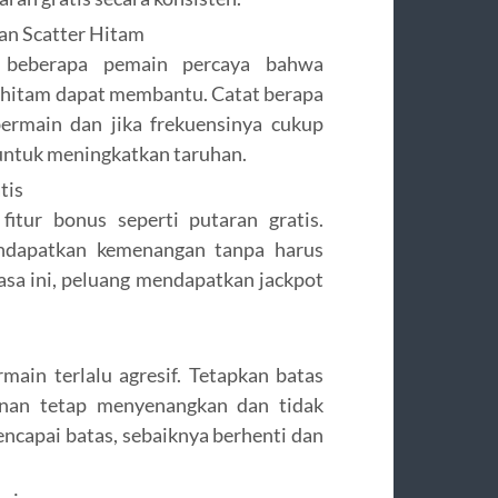
an Scatter Hitam
, beberapa pemain percaya bahwa
 hitam dapat membantu. Catat berapa
bermain dan jika frekuensinya cukup
untuk meningkatkan taruhan.
tis
itur bonus seperti putaran gratis.
ndapatkan kemenangan tanpa harus
a ini, peluang mendapatkan jackpot
main terlalu agresif. Tetapkan batas
nan tetap menyenangkan dan tidak
encapai batas, sebaiknya berhenti dan