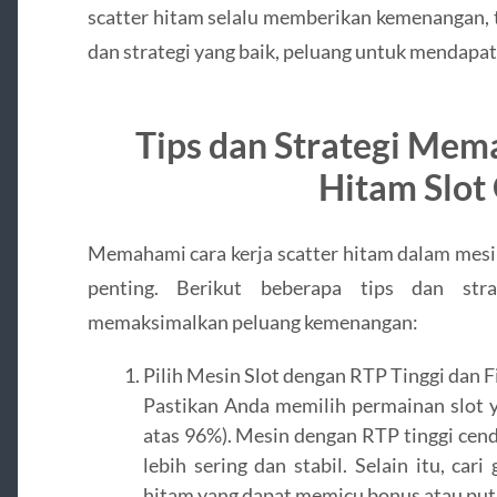
scatter hitam selalu memberikan kemenangan,
dan strategi yang baik, peluang untuk mendapatk
Tips dan Strategi Mem
Hitam Slot
Memahami cara kerja scatter hitam dalam mesin
penting. Berikut beberapa tips dan st
memaksimalkan peluang kemenangan:
Pilih Mesin Slot dengan RTP Tinggi dan 
Pastikan Anda memilih permainan slot y
atas 96%). Mesin dengan RTP tinggi ce
lebih sering dan stabil. Selain itu, ca
hitam yang dapat memicu bonus atau puta