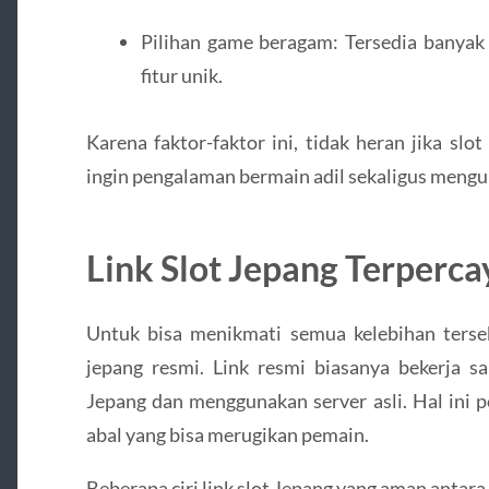
Pilihan game beragam: Tersedia banyak
fitur unik.
Karena faktor-faktor ini, tidak heran jika sl
ingin pengalaman bermain adil sekaligus meng
Link Slot Jepang Terperca
Untuk bisa menikmati semua kelebihan terseb
jepang resmi. Link resmi biasanya bekerja 
Jepang dan menggunakan server asli. Hal ini p
abal yang bisa merugikan pemain.
Beberapa ciri link slot Jepang yang aman antara 