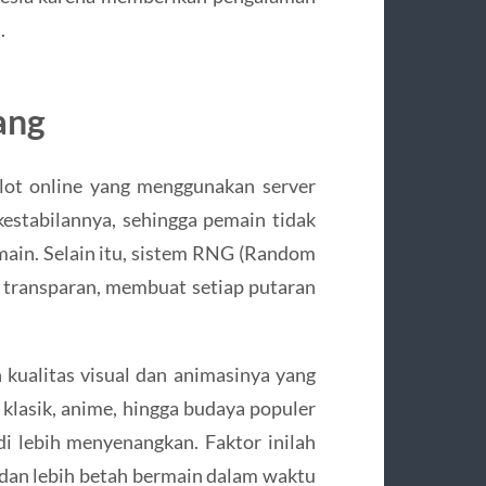
.
ang
lot online yang menggunakan server
 kestabilannya, sehingga pemain tidak
rmain. Selain itu, sistem RNG (Random
 transparan, membuat setiap putaran
h kualitas visual dan animasinya yang
lasik, anime, hingga budaya populer
 lebih menyenangkan. Faktor inilah
an lebih betah bermain dalam waktu