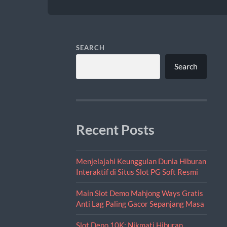
SEARCH
Search
Recent Posts
Menjelajahi Keunggulan Dunia Hiburan
Interaktif di Situs Slot PG Soft Resmi
Main Slot Demo Mahjong Ways Gratis
Anti Lag Paling Gacor Sepanjang Masa
Slot Depo 10K: Nikmati Hiburan