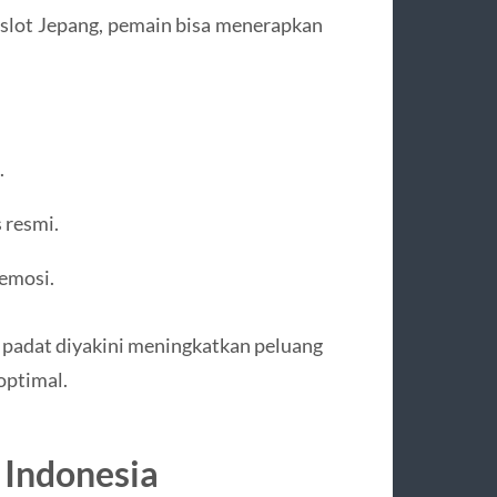
 slot Jepang, pemain bisa menerapkan
.
 resmi.
emosi.
lu padat diyakini meningkatkan peluang
optimal.
i Indonesia