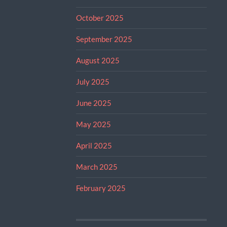
October 2025
September 2025
August 2025
July 2025
June 2025
May 2025
April 2025
March 2025
February 2025