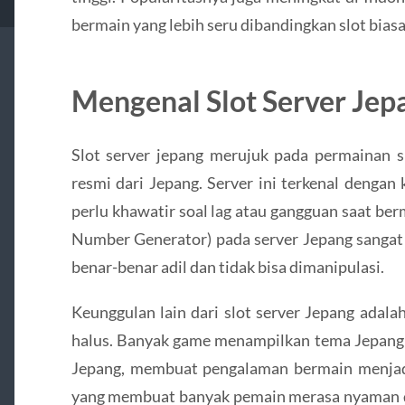
bermain yang lebih seru dibandingkan slot biasa
Mengenal Slot Server Jep
Slot server jepang merujuk pada permainan s
resmi dari Jepang. Server ini terkenal dengan
perlu khawatir soal lag atau gangguan saat be
Number Generator) pada server Jepang sangat
benar-benar adil dan tidak bisa dimanipulasi.
Keunggulan lain dari slot server Jepang adala
halus. Banyak game menampilkan tema Jepang k
Jepang, membuat pengalaman bermain menjadi
yang membuat banyak pemain merasa nyaman d