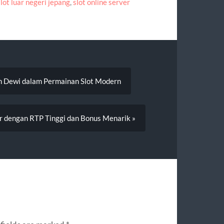
slot luar negeri jepang
,
slot online server
n Dewi dalam Permainan Slot Modern
or dengan RTP Tinggi dan Bonus Menarik »