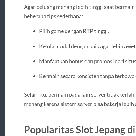
Agar peluang menang lebih tinggi saat bermain
beberapa tips sederhana:
Pilih game dengan RTP tinggi.
Kelola modal dengan baik agar lebih awet
Manfaatkan bonus dan promosi dari situs
Bermain secara konsisten tanpa terbawa 
Selain itu, bermain pada jam server tidak terla
menang karena sistem server bisa bekerja lebih 
Popularitas Slot Jepang d