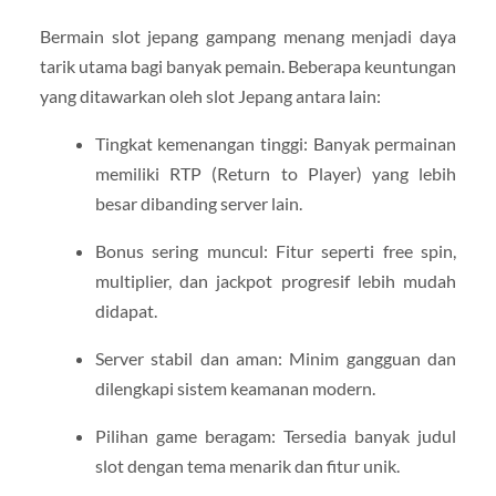
Bermain slot jepang gampang menang menjadi daya
tarik utama bagi banyak pemain. Beberapa keuntungan
yang ditawarkan oleh slot Jepang antara lain:
Tingkat kemenangan tinggi: Banyak permainan
memiliki RTP (Return to Player) yang lebih
besar dibanding server lain.
Bonus sering muncul: Fitur seperti free spin,
multiplier, dan jackpot progresif lebih mudah
didapat.
Server stabil dan aman: Minim gangguan dan
dilengkapi sistem keamanan modern.
Pilihan game beragam: Tersedia banyak judul
slot dengan tema menarik dan fitur unik.