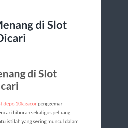
Menang di Slot
icari
nang di Slot
cari
ot depo 10k gacor
penggemar
ncari hiburan sekaligus peluang
u istilah yang sering muncul dalam