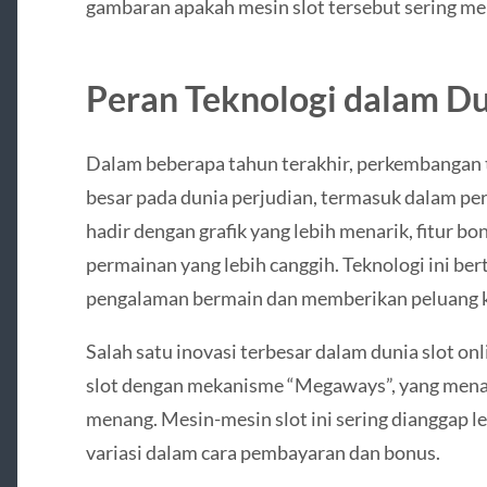
gambaran apakah mesin slot tersebut sering m
Peran Teknologi dalam Du
Dalam beberapa tahun terakhir, perkembangan
besar pada dunia perjudian, termasuk dalam per
hadir dengan grafik yang lebih menarik, fitur 
permainan yang lebih canggih. Teknologi ini b
pengalaman bermain dan memberikan peluang k
Salah satu inovasi terbesar dalam dunia slot on
slot dengan mekanisme “Megaways”, yang mena
menang. Mesin-mesin slot ini sering dianggap 
variasi dalam cara pembayaran dan bonus.