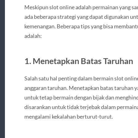
Meskipun slot online adalah permainan yang s
ada beberapa strategi yang dapat digunakan u
kemenangan. Beberapa tips yang bisa membantu
adalah:
1. Menetapkan Batas Taruhan
Salah satu hal penting dalam bermain slot onlin
anggaran taruhan. Menetapkan batas taruhan 
untuk tetap bermain dengan bijak dan menghind
disarankan untuk tidak terjebak dalam permaina
mengalami kekalahan berturut-turut.