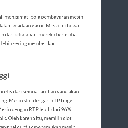
ali mengamati pola pembayaran mesin
alam keadaan gacor. Meski ini bukan
n dan kekalahan, mereka berusaha
 lebih sering memberikan
ggi
oretis dari semua taruhan yang akan
ng. Mesin slot dengan RTP tinggi
esin dengan RTP lebih dari 96%
k. Oleh karena itu, memilih slot
h yang baik untuk menemukan mesin