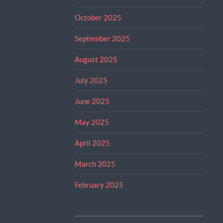
October 2025
September 2025
August 2025
July 2025
June 2025
May 2025
April 2025
March 2025
February 2025