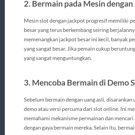
2. Bermain pada Mesin dengan 
Mesin slot dengan jackpot progresif memiliki 
besar yang terus berkembang seiring berjalann
memenangkan jackpot besar ini kecil, banyak pe
yang sangat besar. Jika pemain cukup beruntu
yang sangat menguntungkan.
3. Mencoba Bermain di Demo S
Sebelum bermain dengan uang asli, disarankan
demo atau versi percuma dari slot online. Ini
memahami mekanisme permainan dan mencari t
dengan gaya bermain mereka. Selain itu, berma