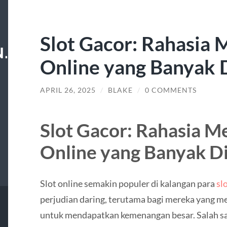
Slot Gacor: Rahasia 
N.COM
Online yang Banyak D
APRIL 26, 2025
/
BLAKE
/
0 COMMENTS
Slot Gacor: Rahasia Me
Online yang Banyak Di
Slot online semakin populer di kalangan para
sl
perjudian daring, terutama bagi mereka yang me
untuk mendapatkan kemenangan besar. Salah sat