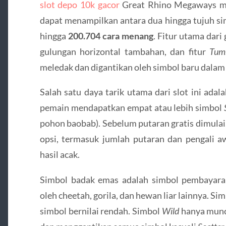
slot depo 10k gacor
Great Rhino Megaways me
dapat menampilkan antara dua hingga tujuh si
hingga
200.704 cara menang
. Fitur utama dari
gulungan horizontal tambahan, dan fitur
Tum
meledak dan digantikan oleh simbol baru dalam 
Salah satu daya tarik utama dari slot ini adal
pemain mendapatkan empat atau lebih simbol
pohon baobab). Sebelum putaran gratis dimulai
opsi, termasuk jumlah putaran dan pengali aw
hasil acak.
Simbol badak emas adalah simbol pembayaran 
oleh cheetah, gorila, dan hewan liar lainnya. Sim
simbol bernilai rendah. Simbol
Wild
hanya muncu