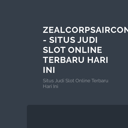
ZEALCORPSAIRCO
- SITUS JUDI
SLOT ONLINE
TERBARU HARI
INI
Situs Judi Slot Online Terbaru
Hari Ini