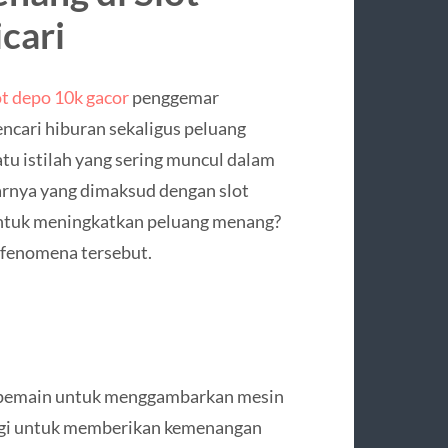
cari
ot depo 10k gacor
penggemar
ncari hiburan sekaligus peluang
u istilah yang sering muncul dalam
narnya yang dimaksud dengan slot
ntuk meningkatkan peluang menang?
 fenomena tersebut.
eh pemain untuk menggambarkan mesin
nggi untuk memberikan kemenangan