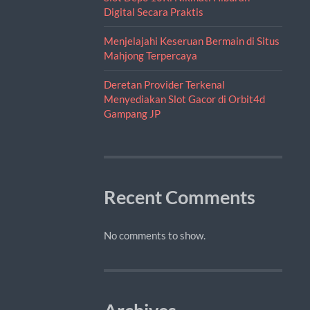
Digital Secara Praktis
Menjelajahi Keseruan Bermain di Situs
Mahjong Terpercaya
Deretan Provider Terkenal
Menyediakan Slot Gacor di Orbit4d
Gampang JP
Recent Comments
No comments to show.