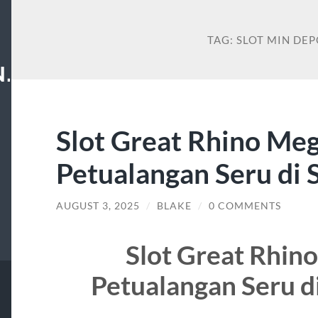
TAG:
SLOT MIN DEP
N.COM
Slot Great Rhino Me
Petualangan Seru di 
AUGUST 3, 2025
/
BLAKE
/
0 COMMENTS
Slot Great Rhin
Petualangan Seru d