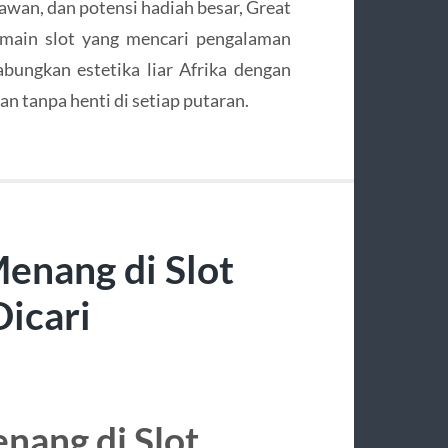
awan, dan potensi hadiah besar, Great
emain slot yang mencari pengalaman
ungkan estetika liar Afrika dengan
tanpa henti di setiap putaran.
Menang di Slot
icari
nang di Slot