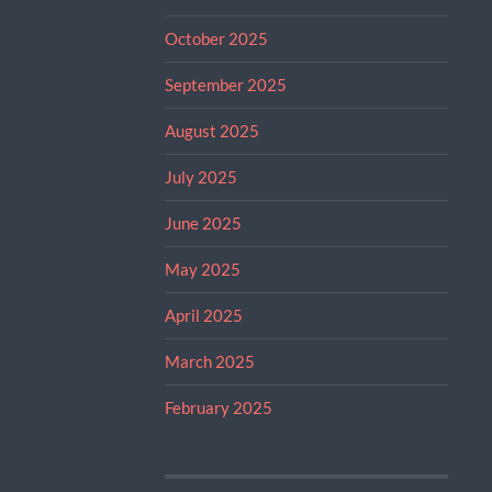
October 2025
September 2025
August 2025
July 2025
June 2025
May 2025
April 2025
March 2025
February 2025