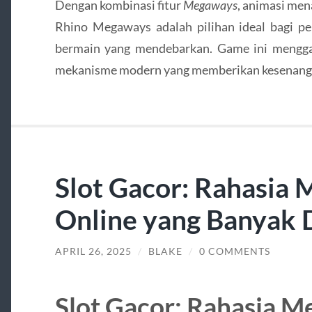
Dengan kombinasi fitur
Megaways
, animasi men
Rhino Megaways adalah pilihan ideal bagi p
bermain yang mendebarkan. Game ini menggab
mekanisme modern yang memberikan kesenangan 
Slot Gacor: Rahasia 
Online yang Banyak D
APRIL 26, 2025
/
BLAKE
/
0 COMMENTS
Slot Gacor: Rahasia Me