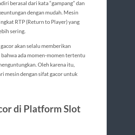
ndiri berasal dari kata “gampang” dan
au keuntungan dengan mudah. Mesin
tingkat RTP (Return to Player) yang
bih sering.
t gacor akan selalu memberikan
i bahwa ada momen-momen tertentu
menguntungkan. Oleh karena itu,
i mesin dengan sifat gacor untuk
r di Platform Slot