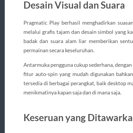
Desain Visual dan Suara
Pragmatic Play berhasil menghadirkan suasan
melalui grafis tajam dan desain simbol yang k
badak dan suara alam liar memberikan sent
permainan secara keseluruhan.
Antarmuka pengguna cukup sederhana, dengan t
fitur auto-spin yang mudah digunakan bahkan
tersedia di berbagai perangkat, baik desktop 
menikmatinya kapan saja dan di mana saja.
Keseruan yang Ditawark