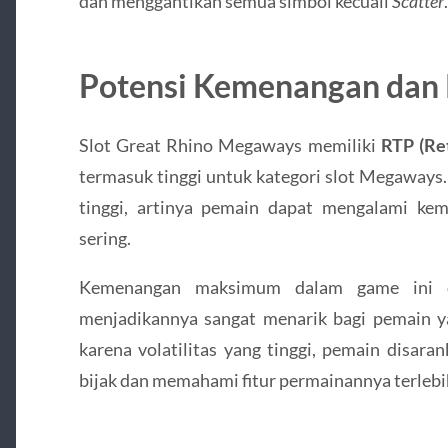
dan menggantikan semua simbol kecuali
Scatter
.
Potensi Kemenangan dan
Slot Great Rhino Megaways memiliki
RTP (Ret
termasuk tinggi untuk kategori slot Megaways. 
tinggi, artinya pemain dapat mengalami ke
sering.
Kemenangan maksimum dalam game ini 
menjadikannya sangat menarik bagi pemain 
karena volatilitas yang tinggi, pemain disar
bijak dan memahami fitur permainannya terlebi