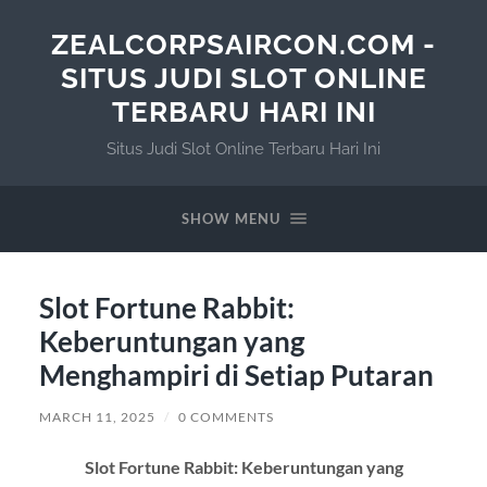
ZEALCORPSAIRCON.COM -
SITUS JUDI SLOT ONLINE
TERBARU HARI INI
Situs Judi Slot Online Terbaru Hari Ini
SHOW MENU
Slot Fortune Rabbit:
Keberuntungan yang
Menghampiri di Setiap Putaran
MARCH 11, 2025
/
0 COMMENTS
Slot Fortune Rabbit: Keberuntungan yang