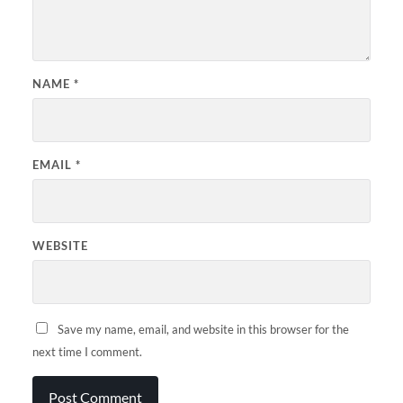
NAME
*
EMAIL
*
WEBSITE
Save my name, email, and website in this browser for the
next time I comment.