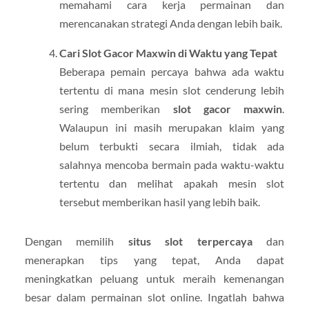
memahami cara kerja permainan dan
merencanakan strategi Anda dengan lebih baik.
Cari Slot Gacor Maxwin di Waktu yang Tepat
Beberapa pemain percaya bahwa ada waktu
tertentu di mana mesin slot cenderung lebih
sering memberikan
slot gacor maxwin
.
Walaupun ini masih merupakan klaim yang
belum terbukti secara ilmiah, tidak ada
salahnya mencoba bermain pada waktu-waktu
tertentu dan melihat apakah mesin slot
tersebut memberikan hasil yang lebih baik.
Dengan memilih
situs slot terpercaya
dan
menerapkan tips yang tepat, Anda dapat
meningkatkan peluang untuk meraih kemenangan
besar dalam permainan slot online. Ingatlah bahwa