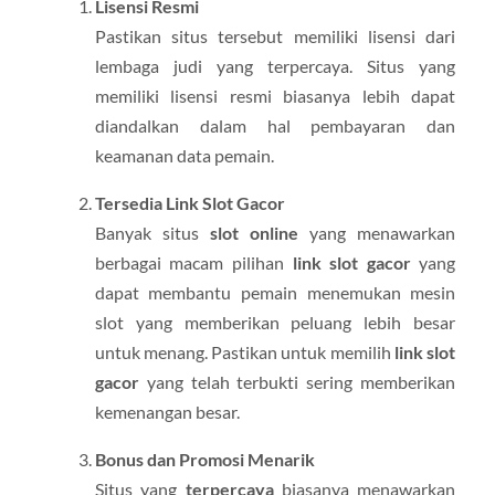
Lisensi Resmi
Pastikan situs tersebut memiliki lisensi dari
lembaga judi yang terpercaya. Situs yang
memiliki lisensi resmi biasanya lebih dapat
diandalkan dalam hal pembayaran dan
keamanan data pemain.
Tersedia Link Slot Gacor
Banyak situs
slot online
yang menawarkan
berbagai macam pilihan
link slot gacor
yang
dapat membantu pemain menemukan mesin
slot yang memberikan peluang lebih besar
untuk menang. Pastikan untuk memilih
link slot
gacor
yang telah terbukti sering memberikan
kemenangan besar.
Bonus dan Promosi Menarik
Situs yang
terpercaya
biasanya menawarkan