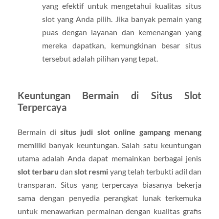
yang efektif untuk mengetahui kualitas situs
slot yang Anda pilih. Jika banyak pemain yang
puas dengan layanan dan kemenangan yang
mereka dapatkan, kemungkinan besar situs
tersebut adalah pilihan yang tepat.
Keuntungan Bermain di Situs Slot
Terpercaya
Bermain di
situs judi slot online gampang menang
memiliki banyak keuntungan. Salah satu keuntungan
utama adalah Anda dapat memainkan berbagai jenis
slot terbaru
dan
slot resmi
yang telah terbukti adil dan
transparan. Situs yang terpercaya biasanya bekerja
sama dengan penyedia perangkat lunak terkemuka
untuk menawarkan permainan dengan kualitas grafis