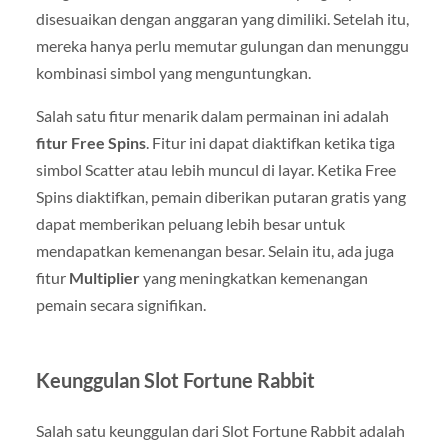
disesuaikan dengan anggaran yang dimiliki. Setelah itu,
mereka hanya perlu memutar gulungan dan menunggu
kombinasi simbol yang menguntungkan.
Salah satu fitur menarik dalam permainan ini adalah
fitur Free Spins
. Fitur ini dapat diaktifkan ketika tiga
simbol Scatter atau lebih muncul di layar. Ketika Free
Spins diaktifkan, pemain diberikan putaran gratis yang
dapat memberikan peluang lebih besar untuk
mendapatkan kemenangan besar. Selain itu, ada juga
fitur
Multiplier
yang meningkatkan kemenangan
pemain secara signifikan.
Keunggulan Slot Fortune Rabbit
Salah satu keunggulan dari Slot Fortune Rabbit adalah