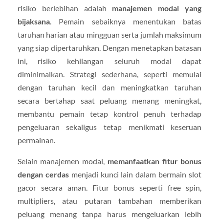
risiko berlebihan adalah
manajemen modal yang
bijaksana
. Pemain sebaiknya menentukan batas
taruhan harian atau mingguan serta jumlah maksimum
yang siap dipertaruhkan. Dengan menetapkan batasan
ini, risiko kehilangan seluruh modal dapat
diminimalkan. Strategi sederhana, seperti memulai
dengan taruhan kecil dan meningkatkan taruhan
secara bertahap saat peluang menang meningkat,
membantu pemain tetap kontrol penuh terhadap
pengeluaran sekaligus tetap menikmati keseruan
permainan.
Selain manajemen modal,
memanfaatkan fitur bonus
dengan cerdas
menjadi kunci lain dalam bermain slot
gacor secara aman. Fitur bonus seperti free spin,
multipliers, atau putaran tambahan memberikan
peluang menang tanpa harus mengeluarkan lebih