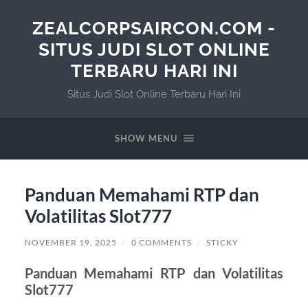
ZEALCORPSAIRCON.COM -
SITUS JUDI SLOT ONLINE
TERBARU HARI INI
Situs Judi Slot Online Terbaru Hari Ini
SHOW MENU
Panduan Memahami RTP dan
Volatilitas Slot777
NOVEMBER 19, 2025
/
0 COMMENTS
/
STICKY
Panduan Memahami RTP dan Volatilitas
Slot777