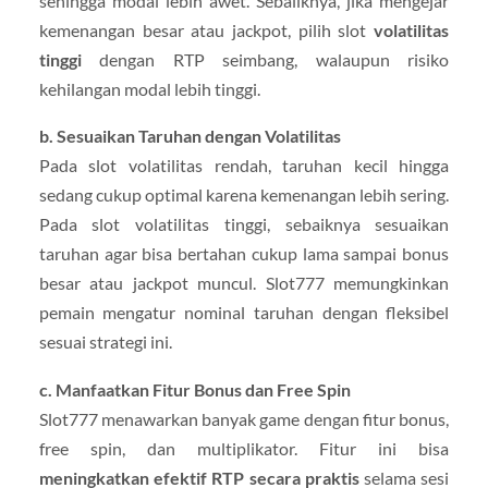
sehingga modal lebih awet. Sebaliknya, jika mengejar
kemenangan besar atau jackpot, pilih slot
volatilitas
tinggi
dengan RTP seimbang, walaupun risiko
kehilangan modal lebih tinggi.
b. Sesuaikan Taruhan dengan Volatilitas
Pada slot volatilitas rendah, taruhan kecil hingga
sedang cukup optimal karena kemenangan lebih sering.
Pada slot volatilitas tinggi, sebaiknya sesuaikan
taruhan agar bisa bertahan cukup lama sampai bonus
besar atau jackpot muncul. Slot777 memungkinkan
pemain mengatur nominal taruhan dengan fleksibel
sesuai strategi ini.
c. Manfaatkan Fitur Bonus dan Free Spin
Slot777 menawarkan banyak game dengan fitur bonus,
free spin, dan multiplikator. Fitur ini bisa
meningkatkan efektif RTP secara praktis
selama sesi