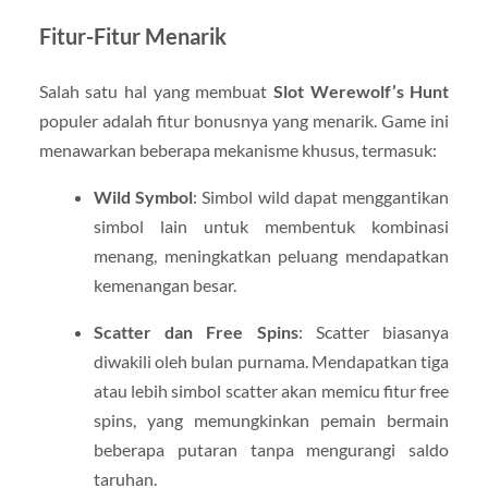
Fitur-Fitur Menarik
Salah satu hal yang membuat
Slot Werewolf’s Hunt
populer adalah fitur bonusnya yang menarik. Game ini
menawarkan beberapa mekanisme khusus, termasuk:
Wild Symbol
: Simbol wild dapat menggantikan
simbol lain untuk membentuk kombinasi
menang, meningkatkan peluang mendapatkan
kemenangan besar.
Scatter dan Free Spins
: Scatter biasanya
diwakili oleh bulan purnama. Mendapatkan tiga
atau lebih simbol scatter akan memicu fitur free
spins, yang memungkinkan pemain bermain
beberapa putaran tanpa mengurangi saldo
taruhan.