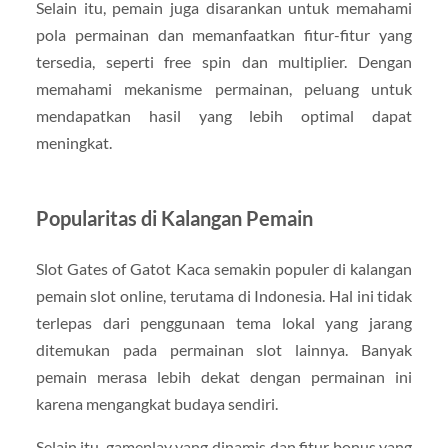
Selain itu, pemain juga disarankan untuk memahami
pola permainan dan memanfaatkan fitur-fitur yang
tersedia, seperti free spin dan multiplier. Dengan
memahami mekanisme permainan, peluang untuk
mendapatkan hasil yang lebih optimal dapat
meningkat.
Popularitas di Kalangan Pemain
Slot Gates of Gatot Kaca semakin populer di kalangan
pemain slot online, terutama di Indonesia. Hal ini tidak
terlepas dari penggunaan tema lokal yang jarang
ditemukan pada permainan slot lainnya. Banyak
pemain merasa lebih dekat dengan permainan ini
karena mengangkat budaya sendiri.
Selain itu, gameplay yang dinamis dan fitur bonus yang