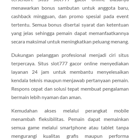
menawarkan bonus sambutan untuk anggota baru,
cashback mingguan, dan promo spesial pada event
tertentu. Semua bonus disertai syarat dan ketentuan
yang jelas sehingga pemain dapat memanfaatkannya
secara maksimal untuk meningkatkan peluang menang.
Dukungan pelanggan profesional menjadi ciri situs
terpercaya. Situs slot777 gacor online menyediakan
layanan 24 jam untuk membantu menyelesaikan
kendala teknis maupun menjawab pertanyaan pemain.
Respons cepat dan solusi tepat membuat pengalaman
bermain lebih nyaman dan aman.
Kemudahan akses melalui perangkat mobile
menambah fleksibilitas. Pemain dapat memainkan
semua game melalui smartphone atau tablet tanpa
mengurangi kualitas grafis maupun performa