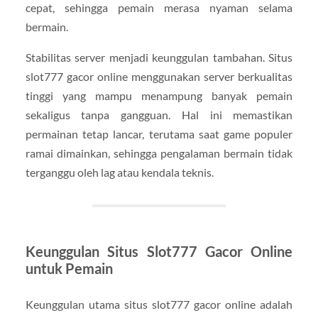
cepat, sehingga pemain merasa nyaman selama
bermain.
Stabilitas server menjadi keunggulan tambahan. Situs
slot777 gacor online menggunakan server berkualitas
tinggi yang mampu menampung banyak pemain
sekaligus tanpa gangguan. Hal ini memastikan
permainan tetap lancar, terutama saat game populer
ramai dimainkan, sehingga pengalaman bermain tidak
terganggu oleh lag atau kendala teknis.
Keunggulan Situs Slot777 Gacor Online
untuk Pemain
Keunggulan utama situs slot777 gacor online adalah