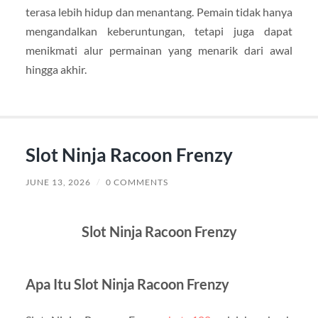
terasa lebih hidup dan menantang. Pemain tidak hanya
mengandalkan keberuntungan, tetapi juga dapat
menikmati alur permainan yang menarik dari awal
hingga akhir.
Slot Ninja Racoon Frenzy
JUNE 13, 2026
/
0 COMMENTS
Slot Ninja Racoon Frenzy
Apa Itu Slot Ninja Racoon Frenzy