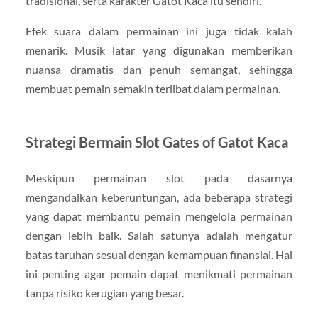
tradisional, serta karakter Gatot Kaca itu sendiri.
Efek suara dalam permainan ini juga tidak kalah
menarik. Musik latar yang digunakan memberikan
nuansa dramatis dan penuh semangat, sehingga
membuat pemain semakin terlibat dalam permainan.
Strategi Bermain Slot Gates of Gatot Kaca
Meskipun permainan slot pada dasarnya
mengandalkan keberuntungan, ada beberapa strategi
yang dapat membantu pemain mengelola permainan
dengan lebih baik. Salah satunya adalah mengatur
batas taruhan sesuai dengan kemampuan finansial. Hal
ini penting agar pemain dapat menikmati permainan
tanpa risiko kerugian yang besar.