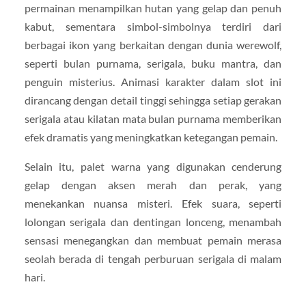
permainan menampilkan hutan yang gelap dan penuh
kabut, sementara simbol-simbolnya terdiri dari
berbagai ikon yang berkaitan dengan dunia werewolf,
seperti bulan purnama, serigala, buku mantra, dan
penguin misterius. Animasi karakter dalam slot ini
dirancang dengan detail tinggi sehingga setiap gerakan
serigala atau kilatan mata bulan purnama memberikan
efek dramatis yang meningkatkan ketegangan pemain.
Selain itu, palet warna yang digunakan cenderung
gelap dengan aksen merah dan perak, yang
menekankan nuansa misteri. Efek suara, seperti
lolongan serigala dan dentingan lonceng, menambah
sensasi menegangkan dan membuat pemain merasa
seolah berada di tengah perburuan serigala di malam
hari.