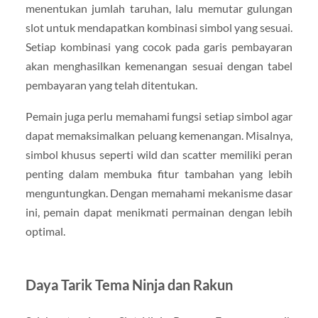
menentukan jumlah taruhan, lalu memutar gulungan
slot untuk mendapatkan kombinasi simbol yang sesuai.
Setiap kombinasi yang cocok pada garis pembayaran
akan menghasilkan kemenangan sesuai dengan tabel
pembayaran yang telah ditentukan.
Pemain juga perlu memahami fungsi setiap simbol agar
dapat memaksimalkan peluang kemenangan. Misalnya,
simbol khusus seperti wild dan scatter memiliki peran
penting dalam membuka fitur tambahan yang lebih
menguntungkan. Dengan memahami mekanisme dasar
ini, pemain dapat menikmati permainan dengan lebih
optimal.
Daya Tarik Tema Ninja dan Rakun