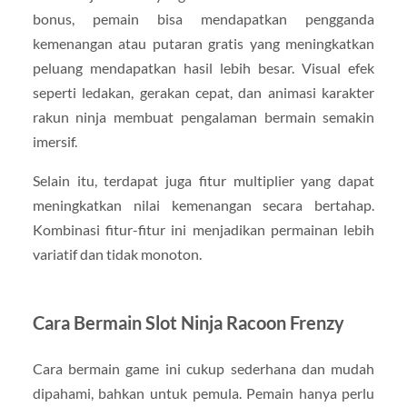
bonus, pemain bisa mendapatkan pengganda
kemenangan atau putaran gratis yang meningkatkan
peluang mendapatkan hasil lebih besar. Visual efek
seperti ledakan, gerakan cepat, dan animasi karakter
rakun ninja membuat pengalaman bermain semakin
imersif.
Selain itu, terdapat juga fitur multiplier yang dapat
meningkatkan nilai kemenangan secara bertahap.
Kombinasi fitur-fitur ini menjadikan permainan lebih
variatif dan tidak monoton.
Cara Bermain Slot Ninja Racoon Frenzy
Cara bermain game ini cukup sederhana dan mudah
dipahami, bahkan untuk pemula. Pemain hanya perlu