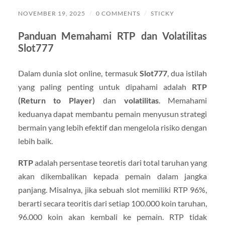
NOVEMBER 19, 2025
/
0 COMMENTS
/
STICKY
Panduan Memahami RTP dan Volatilitas
Slot777
Dalam dunia slot online, termasuk
Slot777
, dua istilah
yang paling penting untuk dipahami adalah
RTP
(Return to Player)
dan
volatilitas
. Memahami
keduanya dapat membantu pemain menyusun strategi
bermain yang lebih efektif dan mengelola risiko dengan
lebih baik.
RTP
adalah persentase teoretis dari total taruhan yang
akan dikembalikan kepada pemain dalam jangka
panjang. Misalnya, jika sebuah slot memiliki RTP 96%,
berarti secara teoritis dari setiap 100.000 koin taruhan,
96.000 koin akan kembali ke pemain. RTP tidak