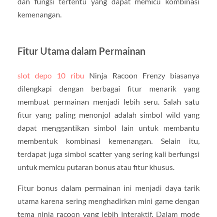
dan fungsi tertentu yang dapat memicu kombinasi
kemenangan.
Fitur Utama dalam Permainan
slot depo 10 ribu
Ninja Racoon Frenzy biasanya
dilengkapi dengan berbagai fitur menarik yang
membuat permainan menjadi lebih seru. Salah satu
fitur yang paling menonjol adalah simbol wild yang
dapat menggantikan simbol lain untuk membantu
membentuk kombinasi kemenangan. Selain itu,
terdapat juga simbol scatter yang sering kali berfungsi
untuk memicu putaran bonus atau fitur khusus.
Fitur bonus dalam permainan ini menjadi daya tarik
utama karena sering menghadirkan mini game dengan
tema ninja racoon yang lebih interaktif. Dalam mode