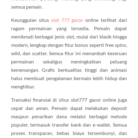
semua pemain.
Keunggulan situs
slot 777 gacor
online terlihat dari
ragam permainan yang tersedia. Pemain dapat
menikmati berbagai jenis slot, mulai dari klasik hingga
modern, lengkap dengan fitur bonus seperti free spins,
wild, dan scatter. Semua fitur ini menambah keseruan
permainan sekaligus meningkatkan peluang
kemenangan. Grafis berkualitas tinggi dan animasi
halus membuat pengalaman bermain lebih hidup dan
menghibur.
Transaksi finansial di situs slot777 gacor online juga
cepat dan aman. Pemain dapat melakukan deposit
maupun penarikan dana melalui berbagai metode
populer, termasuk transfer bank dan e-wallet. Semua
proses transparan, bebas biaya tersembunyi, dan