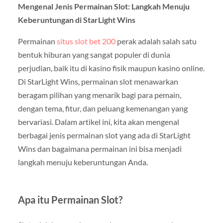
Mengenal Jenis Permainan Slot: Langkah Menuju
Keberuntungan di StarLight Wins
Permainan
situs slot bet 200
perak
adalah salah satu
bentuk hiburan yang sangat populer di dunia
perjudian, baik itu di kasino fisik maupun kasino online.
Di StarLight Wins, permainan slot menawarkan
beragam pilihan yang menarik bagi para pemain,
dengan tema, fitur, dan peluang kemenangan yang
bervariasi. Dalam artikel ini, kita akan mengenal
berbagai jenis permainan slot yang ada di StarLight
Wins dan bagaimana permainan ini bisa menjadi
langkah menuju keberuntungan Anda.
Apa itu Permainan Slot?