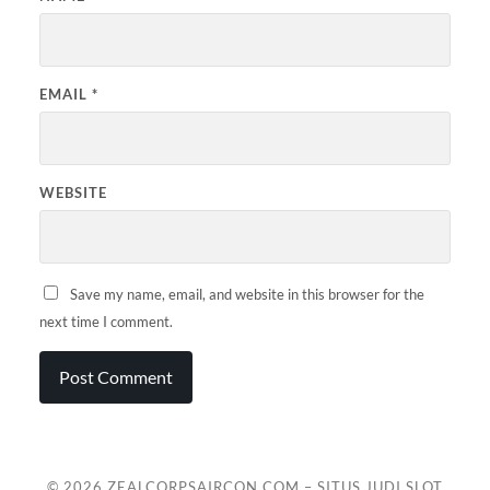
EMAIL
*
WEBSITE
Save my name, email, and website in this browser for the
next time I comment.
© 2026
ZEALCORPSAIRCON.COM – SITUS JUDI SLOT