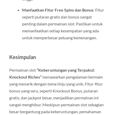
Manfaatkan Fitur Free Spins dan Bonus
: Fitur
seperti putaran gratis dan bonus sangat
penting dalam permainan slot. Pastikan untuk
memanfaatkan setiap kesempatan yang ada
untuk memperbesar peluang kemenangan.
Kesimpulan
Permainan slot
“Keberuntungan yang Terpukul:
Knockout Riches”
menawarkan pengalaman bermain
yang menarik dengan tema tinju yang unik. Fitur-fitur
bonus yang seru, seperti Knockout Bonus, putaran
gratis, dan jackpot besar, menjadikan permainan ini
sangat menghibur. Meskipun permainan slot sebagian
besar bergantung pada keberuntungan, pemahaman