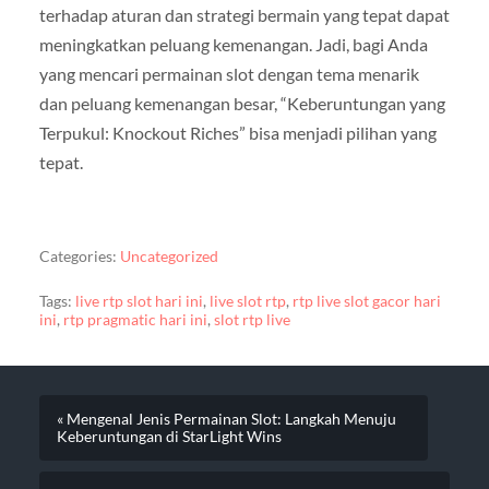
terhadap aturan dan strategi bermain yang tepat dapat
meningkatkan peluang kemenangan. Jadi, bagi Anda
yang mencari permainan slot dengan tema menarik
dan peluang kemenangan besar, “Keberuntungan yang
Terpukul: Knockout Riches” bisa menjadi pilihan yang
tepat.
Categories:
Uncategorized
Tags:
live rtp slot hari ini
,
live slot rtp
,
rtp live slot gacor hari
ini
,
rtp pragmatic hari ini
,
slot rtp live
« Mengenal Jenis Permainan Slot: Langkah Menuju
Keberuntungan di StarLight Wins