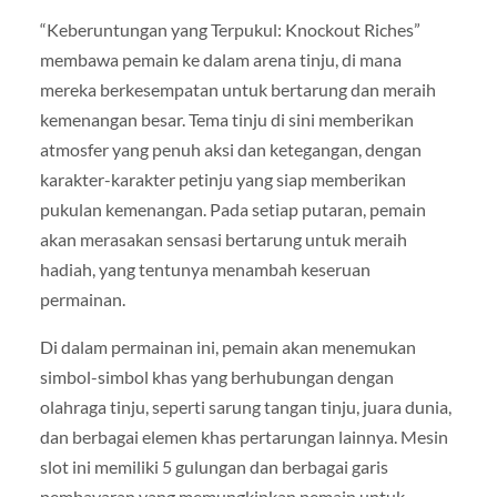
“Keberuntungan yang Terpukul: Knockout Riches”
membawa pemain ke dalam arena tinju, di mana
mereka berkesempatan untuk bertarung dan meraih
kemenangan besar. Tema tinju di sini memberikan
atmosfer yang penuh aksi dan ketegangan, dengan
karakter-karakter petinju yang siap memberikan
pukulan kemenangan. Pada setiap putaran, pemain
akan merasakan sensasi bertarung untuk meraih
hadiah, yang tentunya menambah keseruan
permainan.
Di dalam permainan ini, pemain akan menemukan
simbol-simbol khas yang berhubungan dengan
olahraga tinju, seperti sarung tangan tinju, juara dunia,
dan berbagai elemen khas pertarungan lainnya. Mesin
slot ini memiliki 5 gulungan dan berbagai garis
pembayaran yang memungkinkan pemain untuk