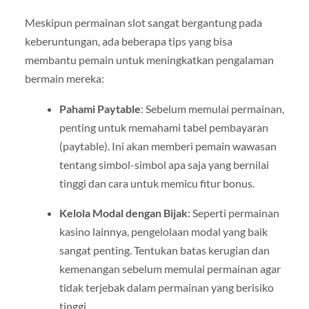
Meskipun permainan slot sangat bergantung pada
keberuntungan, ada beberapa tips yang bisa
membantu pemain untuk meningkatkan pengalaman
bermain mereka:
Pahami Paytable
: Sebelum memulai permainan,
penting untuk memahami tabel pembayaran
(paytable). Ini akan memberi pemain wawasan
tentang simbol-simbol apa saja yang bernilai
tinggi dan cara untuk memicu fitur bonus.
Kelola Modal dengan Bijak
: Seperti permainan
kasino lainnya, pengelolaan modal yang baik
sangat penting. Tentukan batas kerugian dan
kemenangan sebelum memulai permainan agar
tidak terjebak dalam permainan yang berisiko
tinggi.