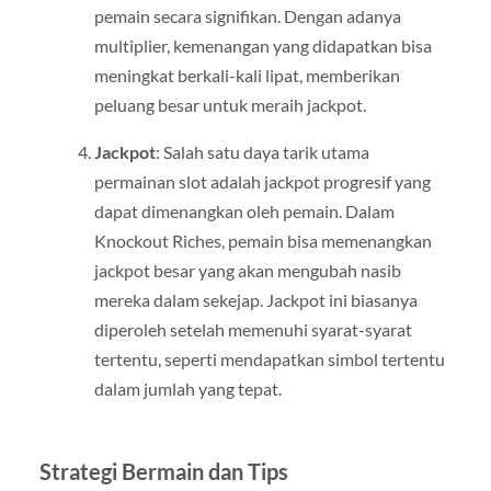
pemain secara signifikan. Dengan adanya
multiplier, kemenangan yang didapatkan bisa
meningkat berkali-kali lipat, memberikan
peluang besar untuk meraih jackpot.
Jackpot
: Salah satu daya tarik utama
permainan slot adalah jackpot progresif yang
dapat dimenangkan oleh pemain. Dalam
Knockout Riches, pemain bisa memenangkan
jackpot besar yang akan mengubah nasib
mereka dalam sekejap. Jackpot ini biasanya
diperoleh setelah memenuhi syarat-syarat
tertentu, seperti mendapatkan simbol tertentu
dalam jumlah yang tepat.
Strategi Bermain dan Tips