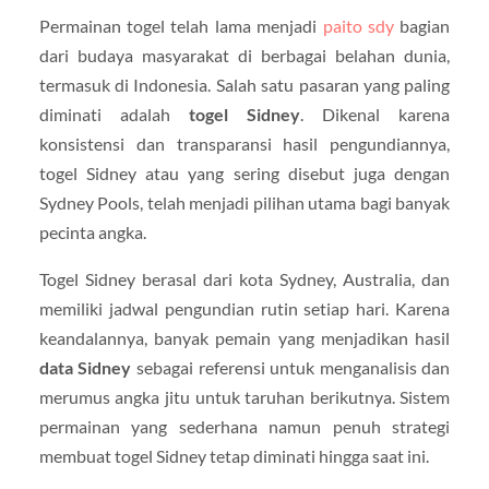
Permainan togel telah lama menjadi
paito sdy
bagian
dari budaya masyarakat di berbagai belahan dunia,
termasuk di Indonesia. Salah satu pasaran yang paling
diminati adalah
togel Sidney
. Dikenal karena
konsistensi dan transparansi hasil pengundiannya,
togel Sidney atau yang sering disebut juga dengan
Sydney Pools, telah menjadi pilihan utama bagi banyak
pecinta angka.
Togel Sidney berasal dari kota Sydney, Australia, dan
memiliki jadwal pengundian rutin setiap hari. Karena
keandalannya, banyak pemain yang menjadikan hasil
data Sidney
sebagai referensi untuk menganalisis dan
merumus angka jitu untuk taruhan berikutnya. Sistem
permainan yang sederhana namun penuh strategi
membuat togel Sidney tetap diminati hingga saat ini.