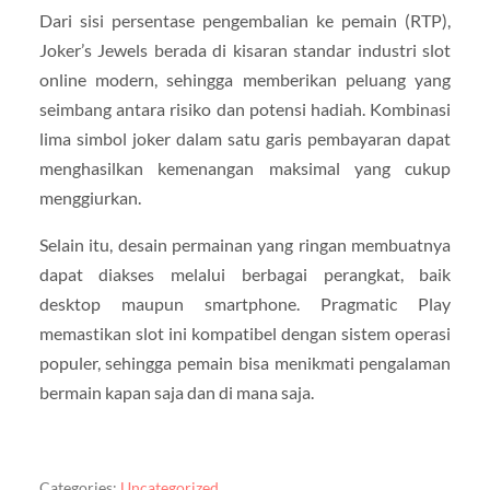
Dari sisi persentase pengembalian ke pemain (RTP),
Joker’s Jewels berada di kisaran standar industri slot
online modern, sehingga memberikan peluang yang
seimbang antara risiko dan potensi hadiah. Kombinasi
lima simbol joker dalam satu garis pembayaran dapat
menghasilkan kemenangan maksimal yang cukup
menggiurkan.
Selain itu, desain permainan yang ringan membuatnya
dapat diakses melalui berbagai perangkat, baik
desktop maupun smartphone. Pragmatic Play
memastikan slot ini kompatibel dengan sistem operasi
populer, sehingga pemain bisa menikmati pengalaman
bermain kapan saja dan di mana saja.
Categories:
Uncategorized