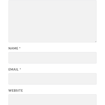
NAME
*
EMAIL
*
WEBSITE