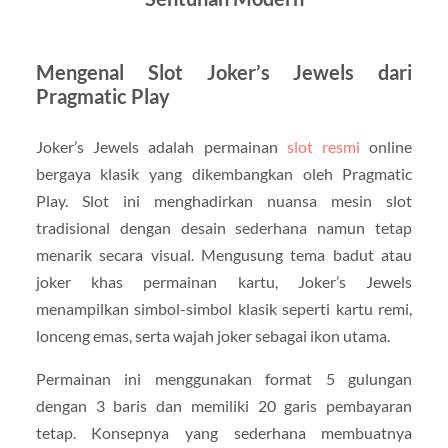
Mengenal Slot Joker’s Jewels dari
Pragmatic Play
Joker’s Jewels
adalah permainan
slot resmi
online
bergaya klasik yang dikembangkan oleh
Pragmatic
Play
. Slot ini menghadirkan nuansa mesin slot
tradisional dengan desain sederhana namun tetap
menarik secara visual. Mengusung tema badut atau
joker khas permainan kartu, Joker’s Jewels
menampilkan simbol-simbol klasik seperti kartu remi,
lonceng emas, serta wajah joker sebagai ikon utama.
Permainan ini menggunakan format 5 gulungan
dengan 3 baris dan memiliki 20 garis pembayaran
tetap. Konsepnya yang sederhana membuatnya