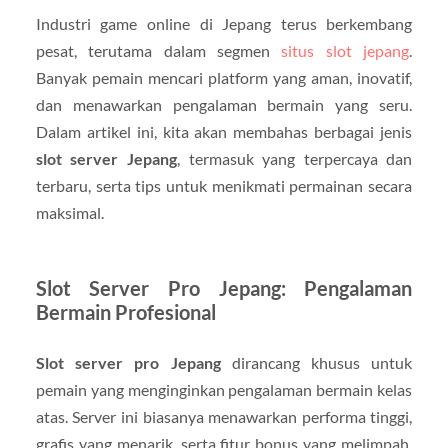
Industri game online di Jepang terus berkembang
pesat, terutama dalam segmen
situs slot jepang
.
Banyak pemain mencari platform yang aman, inovatif,
dan menawarkan pengalaman bermain yang seru.
Dalam artikel ini, kita akan membahas berbagai jenis
slot server Jepang
, termasuk yang terpercaya dan
terbaru, serta tips untuk menikmati permainan secara
maksimal.
Slot Server Pro Jepang: Pengalaman
Bermain Profesional
Slot server pro Jepang
dirancang khusus untuk
pemain yang menginginkan pengalaman bermain kelas
atas. Server ini biasanya menawarkan performa tinggi,
grafis yang menarik, serta fitur bonus yang melimpah.