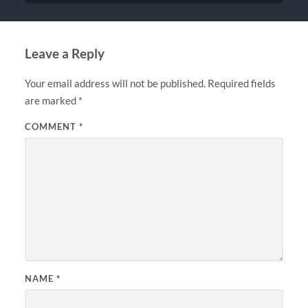
Leave a Reply
Your email address will not be published.
Required fields
are marked
*
COMMENT
*
NAME
*