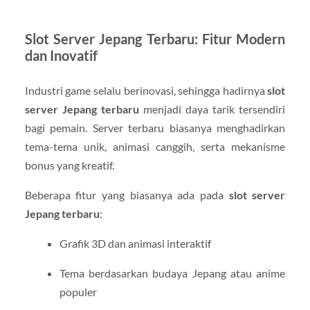
Slot Server Jepang Terbaru: Fitur Modern
dan Inovatif
Industri game selalu berinovasi, sehingga hadirnya
slot
server Jepang terbaru
menjadi daya tarik tersendiri
bagi pemain. Server terbaru biasanya menghadirkan
tema-tema unik, animasi canggih, serta mekanisme
bonus yang kreatif.
Beberapa fitur yang biasanya ada pada
slot server
Jepang terbaru
:
Grafik 3D dan animasi interaktif
Tema berdasarkan budaya Jepang atau anime
populer