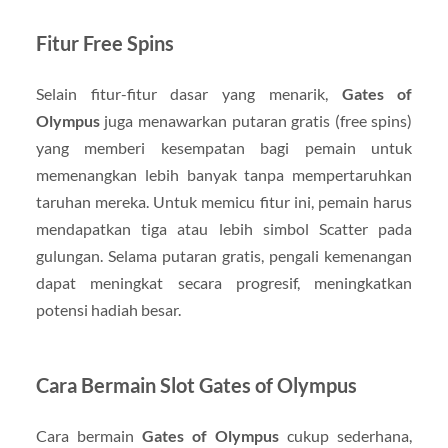
Fitur
Free
Spins
Selain
fitur-
fitur
dasar
yang
menarik,
Gates
of
Olympus
juga
menawarkan
putaran
gratis (
free
spins)
yang
memberi
kesempatan
bagi
pemain
untuk
memenangkan
lebih
banyak
tanpa
mempertaruhkan
taruhan
mereka.
Untuk
memicu
fitur
ini,
pemain
harus
mendapatkan
tiga
atau
lebih
simbol
Scatter
pada
gulungan.
Selama
putaran
gratis,
pengali
kemenangan
dapat
meningkat
secara
progresif,
meningkatkan
potensi
hadiah
besar.
Cara
Bermain
Slot
Gates
of
Olympus
Cara
bermain
Gates
of
Olympus
cukup
sederhana,