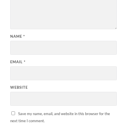
NAME
*
EMAIL
*
WEBSITE
Save my name, email, and website in this browser for the
next time I comment.