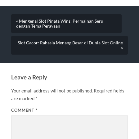
« Mengenal Slot Pinata Wins: Permainan Seru
dengan Tema Perayaan
Slot Gacor: Rahasia Menang Besar di Dunia Slot Online
»
Leave a Reply
Your email address will not be published.
Required fields
are marked
*
COMMENT
*