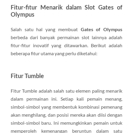
Fitur-
fitur
Menarik
dalam
Slot
Gates
of
Olympus
Salah
satu
hal
yang
membuat
Gates
of
Olympus
berbeda
dari
banyak
permainan
slot
lainnya
adalah
fitur-
fitur
inovatif
yang
ditawarkan.
Berikut
adalah
beberapa
fitur
utama
yang
perlu
diketahui:
Fitur
Tumble
Fitur
Tumble
adalah
salah
satu
elemen
paling
menarik
dalam
permainan
ini.
Setiap
kali
pemain
menang,
simbol-
simbol
yang
membentuk
kombinasi
pemenang
akan
menghilang,
dan
posisi
mereka
akan
diisi
dengan
simbol-
simbol
baru.
Ini
memungkinkan
pemain
untuk
memperoleh
kemenangan
beruntun
dalam
satu