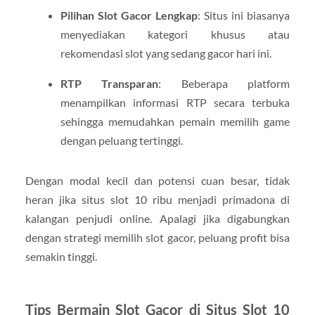
Pilihan Slot Gacor Lengkap
: Situs ini biasanya
menyediakan kategori khusus atau
rekomendasi slot yang sedang gacor hari ini.
RTP Transparan
: Beberapa platform
menampilkan informasi RTP secara terbuka
sehingga memudahkan pemain memilih game
dengan peluang tertinggi.
Dengan modal kecil dan potensi cuan besar, tidak
heran jika situs slot 10 ribu menjadi primadona di
kalangan penjudi online. Apalagi jika digabungkan
dengan strategi memilih slot gacor, peluang profit bisa
semakin tinggi.
Tips Bermain Slot Gacor di Situs Slot 10