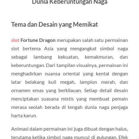
Dunia Keberuntungan Naga
Tema dan Desain yang Memikat
slot
Fortune Dragon
merupakan salah satu permainan
slot bertema Asia yang mengangkat simbol naga
sebagai lambang kekuatan, kemakmuran, dan
keberuntungan. Dari tampilan visualnya, permainan ini
menghadirkan nuansa oriental yang kental dengan
latar belakang kuil megah, lampion merah, dan
ornamen emas yang berkilauan. Setiap detail desain
menciptakan suasana mistis yang membuat pemain
merasa seolah berada di tengah dunia naga penjaga
harta karun.
Animasi dalam permainan ini juga dibuat dengan halus,
terutama ketika simbol naga muncul di gulungan. Efek