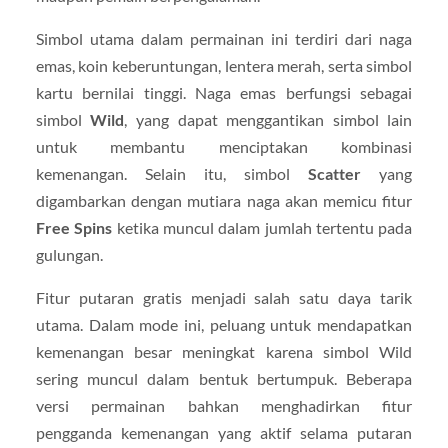
Simbol utama dalam permainan ini terdiri dari naga
emas, koin keberuntungan, lentera merah, serta simbol
kartu bernilai tinggi. Naga emas berfungsi sebagai
simbol
Wild
, yang dapat menggantikan simbol lain
untuk membantu menciptakan kombinasi
kemenangan. Selain itu, simbol
Scatter
yang
digambarkan dengan mutiara naga akan memicu fitur
Free Spins
ketika muncul dalam jumlah tertentu pada
gulungan.
Fitur putaran gratis menjadi salah satu daya tarik
utama. Dalam mode ini, peluang untuk mendapatkan
kemenangan besar meningkat karena simbol Wild
sering muncul dalam bentuk bertumpuk. Beberapa
versi permainan bahkan menghadirkan fitur
pengganda kemenangan yang aktif selama putaran