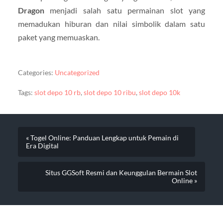
Dragon
menjadi salah satu permainan slot yang
memadukan hiburan dan nilai simbolik dalam satu
paket yang memuaskan.
Categories:
Uncategorized
Tags:
slot depo 10 rb
,
slot depo 10 ribu
,
slot depo 10k
« Togel Online: Panduan Lengkap untuk Pemain di
Era Digital
Situs GGSoft Resmi dan Keunggulan Bermain Slot
Online »