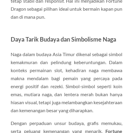
tetap stabil dan responsif. Hal ini menjadikan Fortune
Dragon sebagai pilihan ideal untuk bermain kapan pun
dan di mana pun.
Daya Tarik Budaya dan Simbolisme Naga
Naga dalam budaya Asia Timur dikenal sebagai simbol
kemakmuran dan pelindung keberuntungan. Dalam
konteks permainan slot, kehadiran naga membawa
makna mendalam bagi pemain yang percaya pada
energi positif dan rezeki. Simbol-simbol seperti koin
emas, mutiara naga, dan lentera merah bukan hanya
hiasan visual, tetapi juga melambangkan kesejahteraan
dan kemenangan besar yang diharapkan.
Dengan perpaduan unsur budaya, grafis memukau,
serta peluang kemenangan yang menarik,
Fortune