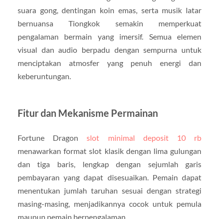
suara gong, dentingan koin emas, serta musik latar
bernuansa Tiongkok semakin memperkuat
pengalaman bermain yang imersif. Semua elemen
visual dan audio berpadu dengan sempurna untuk
menciptakan atmosfer yang penuh energi dan
keberuntungan.
Fitur dan Mekanisme Permainan
Fortune Dragon
slot minimal deposit 10 rb
menawarkan format slot klasik dengan lima gulungan
dan tiga baris, lengkap dengan sejumlah garis
pembayaran yang dapat disesuaikan. Pemain dapat
menentukan jumlah taruhan sesuai dengan strategi
masing-masing, menjadikannya cocok untuk pemula
maupun pemain berpengalaman.