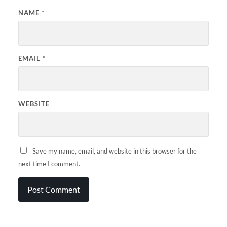
NAME
*
EMAIL
*
WEBSITE
Save my name, email, and website in this browser for the
next time I comment.