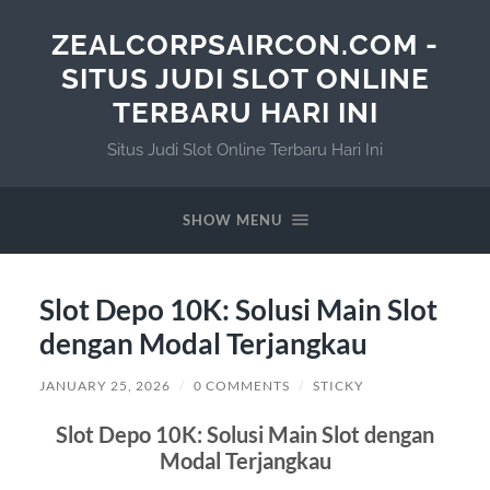
ZEALCORPSAIRCON.COM -
SITUS JUDI SLOT ONLINE
TERBARU HARI INI
Situs Judi Slot Online Terbaru Hari Ini
SHOW MENU
Slot Depo 10K: Solusi Main Slot
dengan Modal Terjangkau
JANUARY 25, 2026
/
0 COMMENTS
/
STICKY
Slot Depo 10K: Solusi Main Slot dengan
Modal Terjangkau