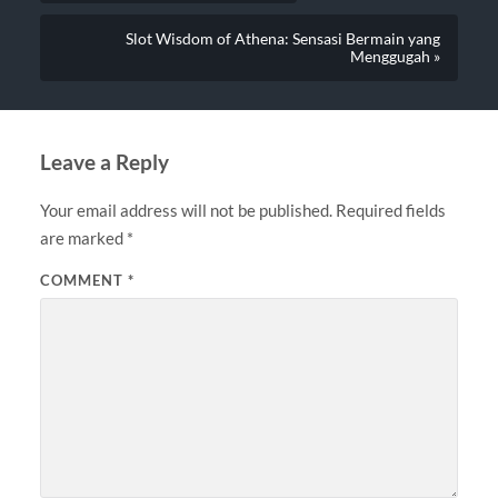
Slot Wisdom of Athena: Sensasi Bermain yang
Menggugah »
Leave a Reply
Your email address will not be published.
Required fields
are marked
*
COMMENT
*