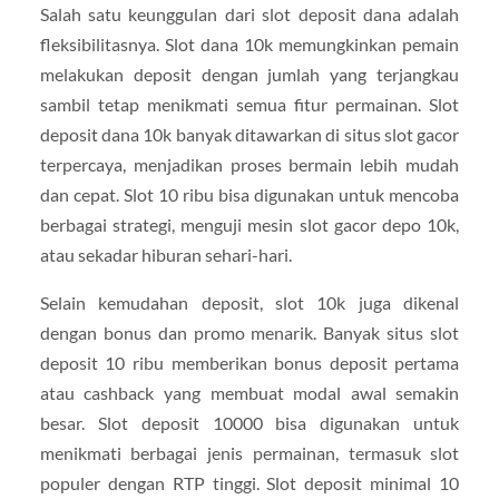
Salah satu keunggulan dari slot deposit dana adalah
fleksibilitasnya. Slot dana 10k memungkinkan pemain
melakukan deposit dengan jumlah yang terjangkau
sambil tetap menikmati semua fitur permainan. Slot
deposit dana 10k banyak ditawarkan di situs slot gacor
terpercaya, menjadikan proses bermain lebih mudah
dan cepat. Slot 10 ribu bisa digunakan untuk mencoba
berbagai strategi, menguji mesin slot gacor depo 10k,
atau sekadar hiburan sehari-hari.
Selain kemudahan deposit, slot 10k juga dikenal
dengan bonus dan promo menarik. Banyak situs slot
deposit 10 ribu memberikan bonus deposit pertama
atau cashback yang membuat modal awal semakin
besar. Slot deposit 10000 bisa digunakan untuk
menikmati berbagai jenis permainan, termasuk slot
populer dengan RTP tinggi. Slot deposit minimal 10