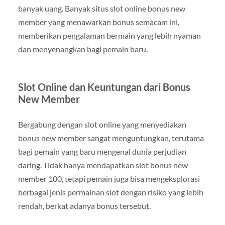
banyak uang. Banyak situs slot online bonus new
member yang menawarkan bonus semacam ini,
memberikan pengalaman bermain yang lebih nyaman
dan menyenangkan bagi pemain baru.
Slot Online dan Keuntungan dari Bonus
New Member
Bergabung dengan slot online yang menyediakan
bonus new member sangat menguntungkan, terutama
bagi pemain yang baru mengenal dunia perjudian
daring. Tidak hanya mendapatkan slot bonus new
member 100, tetapi pemain juga bisa mengeksplorasi
berbagai jenis permainan slot dengan risiko yang lebih
rendah, berkat adanya bonus tersebut.