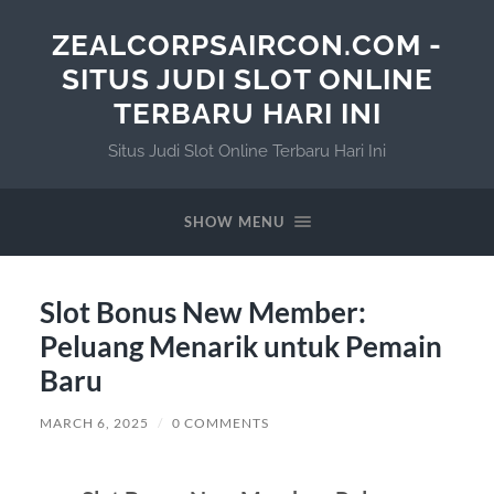
ZEALCORPSAIRCON.COM -
SITUS JUDI SLOT ONLINE
TERBARU HARI INI
Situs Judi Slot Online Terbaru Hari Ini
SHOW MENU
Slot Bonus New Member:
Peluang Menarik untuk Pemain
Baru
MARCH 6, 2025
/
0 COMMENTS