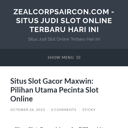
ZEALCORPSAIRCON.COM -
SITUS JUDI SLOT ONLINE
TERBARU HARI INI
Situs Judi Slot Online Terbaru Hari Ini
SHOW MENU
Situs Slot Gacor Maxwin:
Pilihan Utama Pecinta Slot
Online
OCTOBER 26, 2025
/
0 COMMENTS
/
STICKY