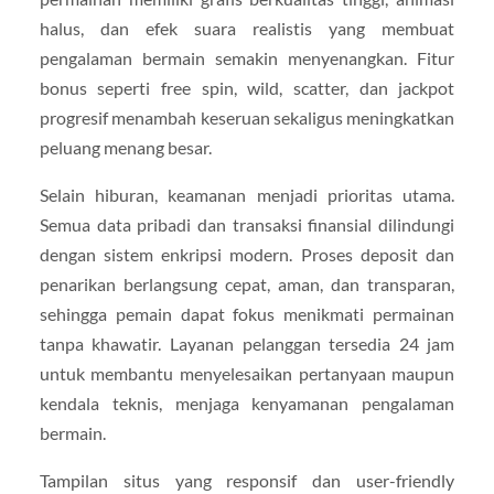
halus, dan efek suara realistis yang membuat
pengalaman bermain semakin menyenangkan. Fitur
bonus seperti free spin, wild, scatter, dan jackpot
progresif menambah keseruan sekaligus meningkatkan
peluang menang besar.
Selain hiburan, keamanan menjadi prioritas utama.
Semua data pribadi dan transaksi finansial dilindungi
dengan sistem enkripsi modern. Proses deposit dan
penarikan berlangsung cepat, aman, dan transparan,
sehingga pemain dapat fokus menikmati permainan
tanpa khawatir. Layanan pelanggan tersedia 24 jam
untuk membantu menyelesaikan pertanyaan maupun
kendala teknis, menjaga kenyamanan pengalaman
bermain.
Tampilan situs yang responsif dan user-friendly