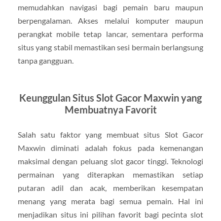
memudahkan navigasi bagi pemain baru maupun
berpengalaman. Akses melalui komputer maupun
perangkat mobile tetap lancar, sementara performa
situs yang stabil memastikan sesi bermain berlangsung
tanpa gangguan.
Keunggulan Situs Slot Gacor Maxwin yang
Membuatnya Favorit
Salah satu faktor yang membuat situs Slot Gacor
Maxwin diminati adalah fokus pada kemenangan
maksimal dengan peluang slot gacor tinggi. Teknologi
permainan yang diterapkan memastikan setiap
putaran adil dan acak, memberikan kesempatan
menang yang merata bagi semua pemain. Hal ini
menjadikan situs ini pilihan favorit bagi pecinta slot