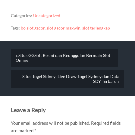
Categories:
Uncategorized
Tags:
bo slot gacor
,
slot gacor maxwin
,
slot terlengkap
« Situs GGSoft Resmi dan Keunggulan Bermain Slot
Online
Situs Togel Sidney: Live Draw Togel Sydney dan Data
SDY Terbaru »
Leave a Reply
Your email address will not be published.
Required fields
are marked
*