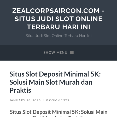
ZEALCORPSAIRCON.COM -
SITUS JUDI SLOT ONLINE
TERBARU HARI INI
Situs Judi Slot Online Terbaru Hari Ini
SHOW MENU
Situs Slot Deposit Minimal 5K:
Solusi Main Slot Murah dan
Praktis
JANUARY 28, 2026
/
0 COMMENTS
Situs Slot Deposit Minimal 5K: Solusi Main