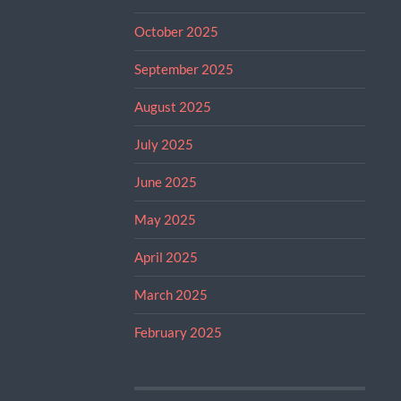
October 2025
September 2025
August 2025
July 2025
June 2025
May 2025
April 2025
March 2025
February 2025