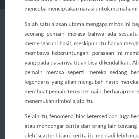
mencoba menciptakan narasi untuk memahami h
Salah satu alasan utama mengapa mitos ini begi
seorang pemain merasa bahwa ada sesuatu
memengaruhi hasil, meskipun itu hanya mengid
membawa keberuntungan, perasaan ini membe
yang pada dasarnya tidak bisa dikendalikan. Al
pemain merasa seperti mereka sedang ber
legendaris yang akan mengubah nasib mereka. I
membuat pemain terus bermain, berharap merek
menemukan simbol ajaib itu.
Selain itu, fenomena ‘bias ketersediaan’ juga b
atau mendengar cerita dari orang lain tentan
oleh ‘scatter hitam’, cerita itu menjadi lebih m