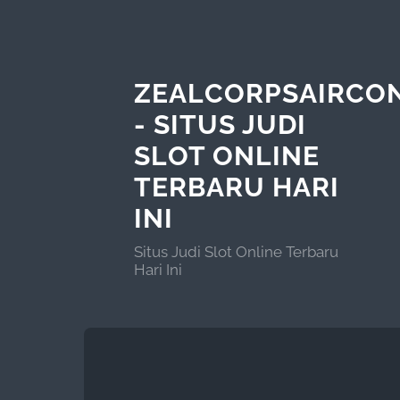
ZEALCORPSAIRCO
- SITUS JUDI
SLOT ONLINE
TERBARU HARI
INI
Situs Judi Slot Online Terbaru
Hari Ini