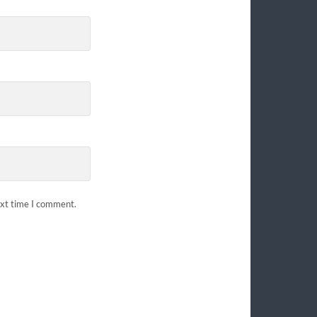
ext time I comment.