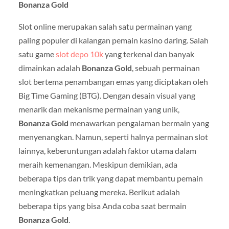
Bonanza Gold
Slot online merupakan salah satu permainan yang
paling populer di kalangan pemain kasino daring. Salah
satu game
slot depo 10k
yang terkenal dan banyak
dimainkan adalah
Bonanza Gold
, sebuah permainan
slot bertema penambangan emas yang diciptakan oleh
Big Time Gaming (BTG). Dengan desain visual yang
menarik dan mekanisme permainan yang unik,
Bonanza Gold
menawarkan pengalaman bermain yang
menyenangkan. Namun, seperti halnya permainan slot
lainnya, keberuntungan adalah faktor utama dalam
meraih kemenangan. Meskipun demikian, ada
beberapa tips dan trik yang dapat membantu pemain
meningkatkan peluang mereka. Berikut adalah
beberapa tips yang bisa Anda coba saat bermain
Bonanza Gold
.