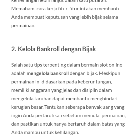
Memahami cara kerja fitur-fitur ini akan membantu
Anda membuat keputusan yang lebih bijak selama
permainan.
2.
Kelola Bankroll dengan Bijak
Salah satu tips terpenting dalam bermain slot online
adalah
mengelola bankroll
dengan bijak. Meskipun
permainan ini didasarkan pada keberuntungan,
memiliki anggaran yang jelas dan disiplin dalam
mengelola taruhan dapat membantu menghindari
kerugian besar. Tentukan seberapa banyak uang yang
ingin Anda pertaruhkan sebelum memulai permainan,
dan pastikan untuk hanya bertaruh dalam batas yang
Anda mampu untuk kehilangan.