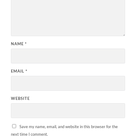
NAME
*
EMAIL
*
WEBSITE
Save my name, email, and website in this browser for the
next time I comment.