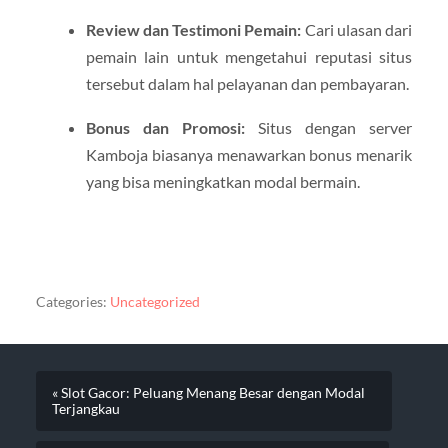
Review dan Testimoni Pemain:
Cari ulasan dari
pemain lain untuk mengetahui reputasi situs
tersebut dalam hal pelayanan dan pembayaran.
Bonus dan Promosi:
Situs dengan server
Kamboja biasanya menawarkan bonus menarik
yang bisa meningkatkan modal bermain.
Categories:
Uncategorized
« Slot Gacor: Peluang Menang Besar dengan Modal
Terjangkau