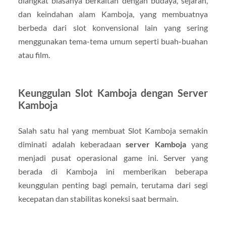
diangkat biasanya berkaitan dengan budaya, sejarah,
dan keindahan alam Kamboja, yang membuatnya
berbeda dari slot konvensional lain yang sering
menggunakan tema-tema umum seperti buah-buahan
atau film.
Keunggulan Slot Kamboja dengan Server
Kamboja
Salah satu hal yang membuat Slot Kamboja semakin
diminati adalah keberadaan
server Kamboja
yang
menjadi pusat operasional game ini. Server yang
berada di Kamboja ini memberikan beberapa
keunggulan penting bagi pemain, terutama dari segi
kecepatan dan stabilitas koneksi saat bermain.