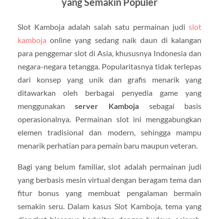
yang Semakin Populer
Slot Kamboja adalah salah satu permainan judi
slot
kamboja
online yang sedang naik daun di kalangan
para penggemar slot di Asia, khususnya Indonesia dan
negara-negara tetangga. Popularitasnya tidak terlepas
dari konsep yang unik dan grafis menarik yang
ditawarkan oleh berbagai penyedia game yang
menggunakan
server Kamboja
sebagai basis
operasionalnya. Permainan slot ini menggabungkan
elemen tradisional dan modern, sehingga mampu
menarik perhatian para pemain baru maupun veteran.
Bagi yang belum familiar, slot adalah permainan judi
yang berbasis mesin virtual dengan beragam tema dan
fitur bonus yang membuat pengalaman bermain
semakin seru. Dalam kasus Slot Kamboja, tema yang