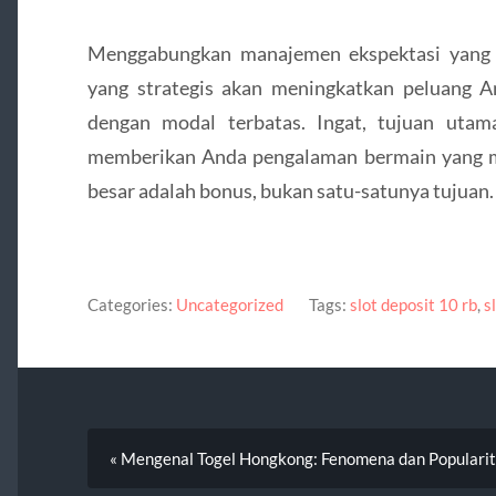
Menggabungkan manajemen ekspektasi yang r
yang strategis akan meningkatkan peluang A
dengan modal terbatas. Ingat, tujuan utam
memberikan Anda pengalaman bermain yang 
besar adalah bonus, bukan satu-satunya tujuan.
Categories:
Uncategorized
Tags:
slot deposit 10 rb
,
s
« Mengenal Togel Hongkong: Fenomena dan Populari