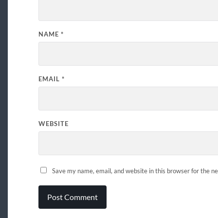
NAME
*
EMAIL
*
WEBSITE
Save my name, email, and website in this browser for the n