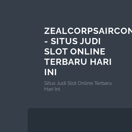
ZEALCORPSAIRCO
- SITUS JUDI
SLOT ONLINE
TERBARU HARI
INI
Situs Judi Slot Online Terbaru
Hari Ini