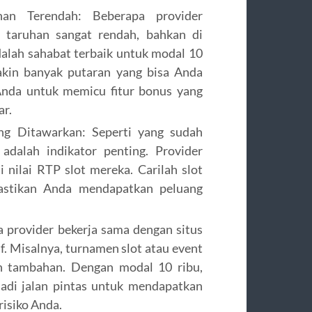
han Terendah: Beberapa provider
aruhan sangat rendah, bahkan di
dalah sahabat terbaik untuk modal 10
akin banyak putaran yang bisa Anda
Anda untuk memicu fitur bonus yang
r.
ng Ditawarkan: Seperti yang sudah
adalah indikator penting. Provider
ilai RTP slot mereka. Carilah slot
stikan Anda mendapatkan peluang
 provider bekerja sama dengan situs
. Misalnya, turnamen slot atau event
 tambahan. Dengan modal 10 ribu,
jadi jalan pintas untuk mendapatkan
risiko Anda.