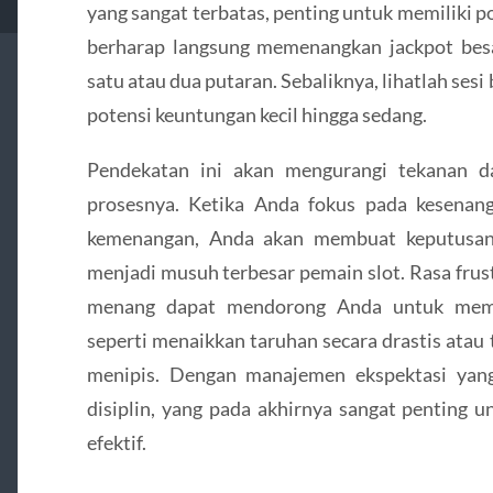
yang sangat terbatas, penting untuk memiliki pol
berharap langsung memenangkan jackpot bes
satu atau dua putaran. Sebaliknya, lihatlah se
potensi keuntungan kecil hingga sedang.
Pendekatan ini akan mengurangi tekanan 
prosesnya. Ketika Anda fokus pada kesena
kemenangan, Anda akan membuat keputusan y
menjadi musuh terbesar pemain slot. Rasa frust
menang dapat mendorong Anda untuk membu
seperti menaikkan taruhan secara drastis ata
menipis. Dengan manajemen ekspektasi yang
disiplin, yang pada akhirnya sangat penting 
efektif.