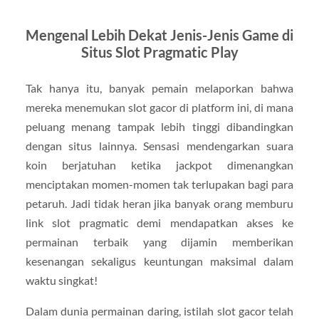
Mengenal Lebih Dekat Jenis-Jenis Game di
Situs Slot Pragmatic Play
Tak hanya itu, banyak pemain melaporkan bahwa
mereka menemukan slot gacor di platform ini, di mana
peluang menang tampak lebih tinggi dibandingkan
dengan situs lainnya. Sensasi mendengarkan suara
koin berjatuhan ketika jackpot dimenangkan
menciptakan momen-momen tak terlupakan bagi para
petaruh. Jadi tidak heran jika banyak orang memburu
link slot pragmatic demi mendapatkan akses ke
permainan terbaik yang dijamin memberikan
kesenangan sekaligus keuntungan maksimal dalam
waktu singkat!
Dalam dunia permainan daring, istilah slot gacor telah