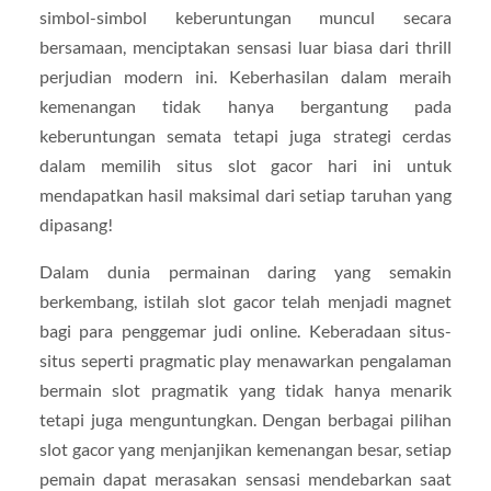
simbol-simbol keberuntungan muncul secara
bersamaan, menciptakan sensasi luar biasa dari thrill
perjudian modern ini. Keberhasilan dalam meraih
kemenangan tidak hanya bergantung pada
keberuntungan semata tetapi juga strategi cerdas
dalam memilih situs slot gacor hari ini untuk
mendapatkan hasil maksimal dari setiap taruhan yang
dipasang!
Dalam dunia permainan daring yang semakin
berkembang, istilah slot gacor telah menjadi magnet
bagi para penggemar judi online. Keberadaan situs-
situs seperti pragmatic play menawarkan pengalaman
bermain slot pragmatik yang tidak hanya menarik
tetapi juga menguntungkan. Dengan berbagai pilihan
slot gacor yang menjanjikan kemenangan besar, setiap
pemain dapat merasakan sensasi mendebarkan saat