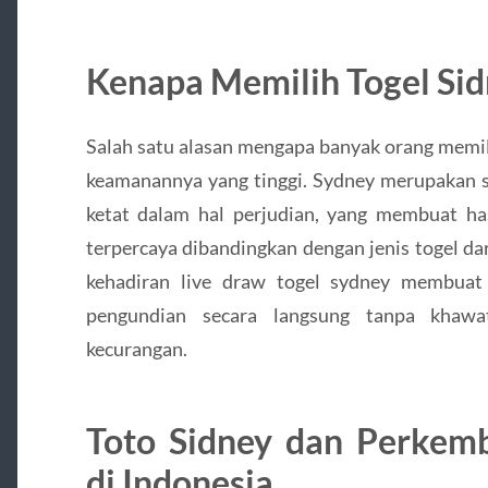
Kenapa Memilih Togel Sid
Salah satu alasan mengapa banyak orang memili
keamanannya yang tinggi. Sydney merupakan sa
ketat dalam hal perjudian, yang membuat has
terpercaya dibandingkan dengan jenis togel dari
kehadiran live draw togel sydney membuat
pengundian secara langsung tanpa khawa
kecurangan.
Toto Sidney dan Perkem
di Indonesia