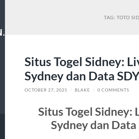
TAG:
TOTO SI
N.COM
Situs Togel Sidney: L
Sydney dan Data SDY
OCTOBER 27, 2025
/
BLAKE
/
0 COMMENTS
Situs Togel Sidney:
Sydney dan Data