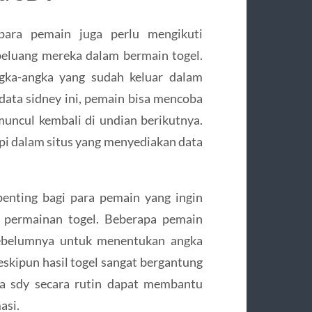
para pemain juga perlu mengikuti
eluang mereka dalam bermain togel.
gka-angka yang sudah keluar dalam
ata sidney ini, pemain bisa mencoba
uncul kembali di undian berikutnya.
api dalam situs yang menyediakan data
enting bagi para pemain yang ingin
m permainan togel. Beberapa pemain
sebelumnya untuk menentukan angka
skipun hasil togel sangat bergantung
a sdy secara rutin dapat membantu
asi.