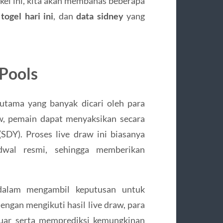
ikel ini, kita akan membahas beberapa
,
togel hari ini
, dan
data sidney
yang
Pools
 utama yang banyak dicari oleh para
w, pemain dapat menyaksikan secara
SDY). Proses live draw ini biasanya
dwal resmi, sehingga memberikan
alam mengambil keputusan untuk
ngan mengikuti hasil live draw, para
luar serta memprediksi kemungkinan