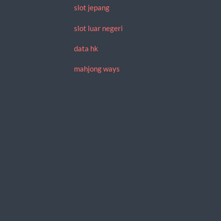
slot jepang
slot luar negeri
data hk
mahjong ways