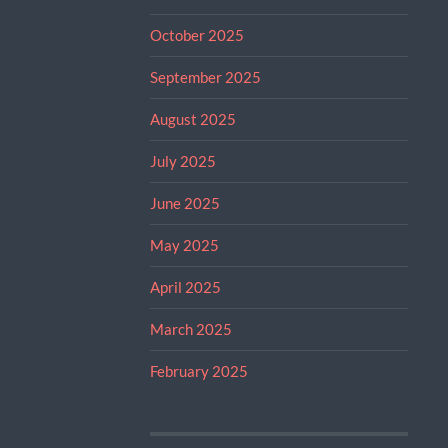
October 2025
September 2025
August 2025
July 2025
June 2025
May 2025
April 2025
March 2025
February 2025