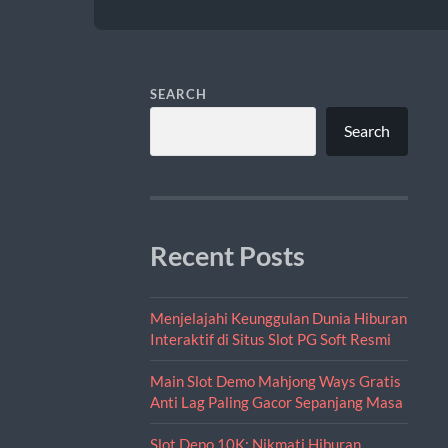
SEARCH
Search
Recent Posts
Menjelajahi Keunggulan Dunia Hiburan
Interaktif di Situs Slot PG Soft Resmi
Main Slot Demo Mahjong Ways Gratis
Anti Lag Paling Gacor Sepanjang Masa
Slot Depo 10K: Nikmati Hiburan