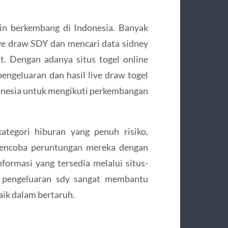
kin berkembang di Indonesia. Banyak
ive draw SDY dan mencari data sidney
t. Dengan adanya situs togel online
engeluaran dan hasil live draw togel
donesia untuk mengikuti perkembangan
ategori hiburan yang penuh risiko,
mencoba peruntungan mereka dengan
nformasi yang tersedia melalui situs-
n pengeluaran sdy sangat membantu
ik dalam bertaruh.