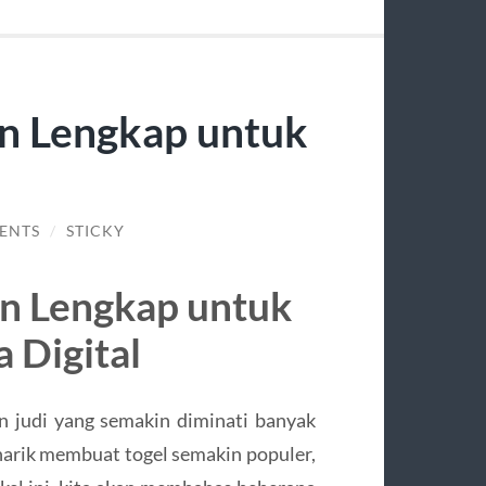
an Lengkap untuk
ENTS
/
STICKY
an Lengkap untuk
a Digital
an judi yang semakin diminati banyak
narik membuat togel semakin populer,