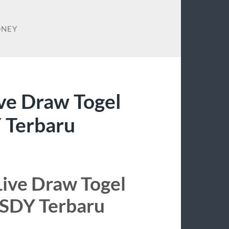
DNEY
ive Draw Togel
 Terbaru
 Live Draw Togel
 SDY Terbaru