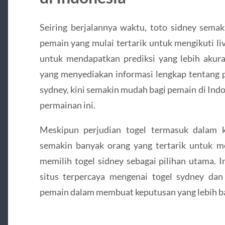
Seiring berjalannya waktu, toto sidney sema
pemain yang mulai tertarik untuk mengikuti l
untuk mendapatkan prediksi yang lebih akura
yang menyediakan informasi lengkap tentang p
sydney, kini semakin mudah bagi pemain di In
permainan ini.
Meskipun perjudian togel termasuk dalam k
semakin banyak orang yang tertarik untuk 
memilih togel sidney sebagai pilihan utama. I
situs terpercaya mengenai togel sydney da
pemain dalam membuat keputusan yang lebih ba