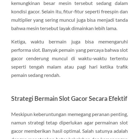
kemungkinan besar mesin tersebut sedang dalam
kondisi gacor. Selain itu, fitur-fitur seperti freespin dan
multiplier yang sering muncul juga bisa menjadi tanda
bahwa mesin tersebut layak dimainkan lebih lama.
Ketiga, waktu bermain juga bisa memengaruhi
performa slot. Banyak pemain yang percaya bahwa slot
gacor cenderung muncul di waktu-waktu tertentu
seperti tengah malam atau pagi hari ketika trafik
pemain sedang rendah.
Strategi Bermain Slot Gacor Secara Efektif
Meskipun keberuntungan memegang peranan penting,
namun strategi tetap diperlukan agar permainan slot
gacor memberikan hasil optimal. Salah satunya adalah