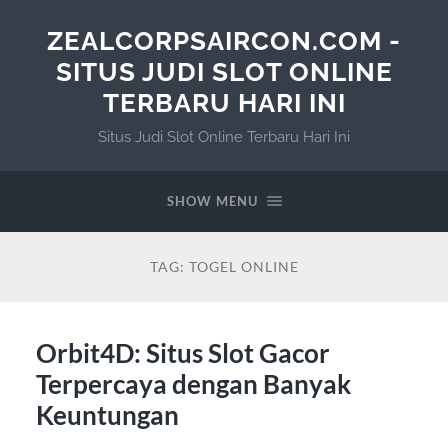
ZEALCORPSAIRCON.COM -
SITUS JUDI SLOT ONLINE
TERBARU HARI INI
Situs Judi Slot Online Terbaru Hari Ini
SHOW MENU
TAG:
TOGEL ONLINE
Orbit4D: Situs Slot Gacor
Terpercaya dengan Banyak
Keuntungan