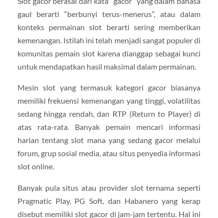
Slot gacor berasal dari kata “gacor” yang dalam bahasa
gaul berarti “berbunyi terus-menerus”, atau dalam
konteks permainan slot berarti sering memberikan
kemenangan. Istilah ini telah menjadi sangat populer di
komunitas pemain slot karena dianggap sebagai kunci
untuk mendapatkan hasil maksimal dalam permainan.
Mesin slot yang termasuk kategori gacor biasanya
memiliki frekuensi kemenangan yang tinggi, volatilitas
sedang hingga rendah, dan RTP (Return to Player) di
atas rata-rata. Banyak pemain mencari informasi
harian tentang slot mana yang sedang gacor melalui
forum, grup sosial media, atau situs penyedia informasi
slot online.
Banyak pula situs atau provider slot ternama seperti
Pragmatic Play, PG Soft, dan Habanero yang kerap
disebut memiliki slot gacor di jam-jam tertentu. Hal ini