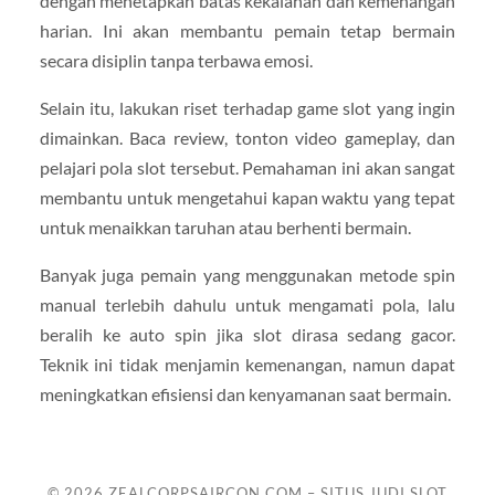
dengan menetapkan batas kekalahan dan kemenangan
harian. Ini akan membantu pemain tetap bermain
secara disiplin tanpa terbawa emosi.
Selain itu, lakukan riset terhadap game slot yang ingin
dimainkan. Baca review, tonton video gameplay, dan
pelajari pola slot tersebut. Pemahaman ini akan sangat
membantu untuk mengetahui kapan waktu yang tepat
untuk menaikkan taruhan atau berhenti bermain.
Banyak juga pemain yang menggunakan metode spin
manual terlebih dahulu untuk mengamati pola, lalu
beralih ke auto spin jika slot dirasa sedang gacor.
Teknik ini tidak menjamin kemenangan, namun dapat
meningkatkan efisiensi dan kenyamanan saat bermain.
© 2026
ZEALCORPSAIRCON.COM – SITUS JUDI SLOT