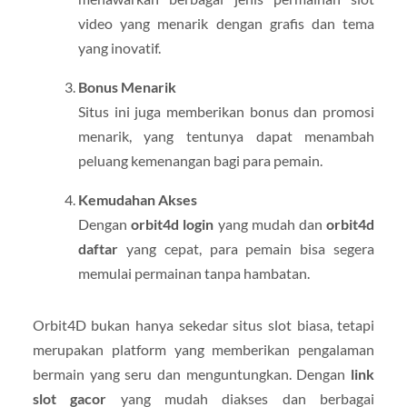
video yang menarik dengan grafis dan tema
yang inovatif.
Bonus Menarik
Situs ini juga memberikan bonus dan promosi
menarik, yang tentunya dapat menambah
peluang kemenangan bagi para pemain.
Kemudahan Akses
Dengan
orbit4d login
yang mudah dan
orbit4d
daftar
yang cepat, para pemain bisa segera
memulai permainan tanpa hambatan.
Orbit4D bukan hanya sekedar situs slot biasa, tetapi
merupakan platform yang memberikan pengalaman
bermain yang seru dan menguntungkan. Dengan
link
slot gacor
yang mudah diakses dan berbagai