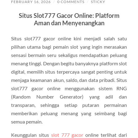
FEBRUARY 16, 2026
/
0 COMMENTS
/
STICKY
Situs Slot777 Gacor Online: Platform
Aman dan Menyenangkan
Situs slot777 gacor online kini menjadi salah satu
pilihan utama bagi pemain slot yang ingin merasakan
sensasi bermain seru sekaligus mendapatkan peluang
menang tinggi. Dengan begitu banyaknya platform slot
digital, memilih situs terpercaya sangat penting untuk
menjaga keamanan akun, saldo, dan data pribadi. Situs
slot777 gacor online menggunakan sistem RNG
(Random Number Generator) yang adil dan
transparan, sehingga setiap putaran permainan
memberikan peluang menang yang seimbang bagi
semua pemain.
Keunggulan situs
slot 777 gacor
online terlihat dari