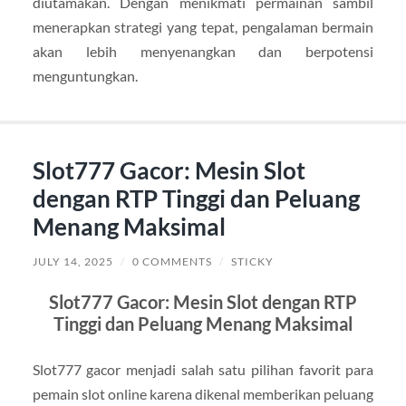
diutamakan. Dengan menikmati permainan sambil
menerapkan strategi yang tepat, pengalaman bermain
akan lebih menyenangkan dan berpotensi
menguntungkan.
Slot777 Gacor: Mesin Slot
dengan RTP Tinggi dan Peluang
Menang Maksimal
JULY 14, 2025
/
0 COMMENTS
/
STICKY
Slot777 Gacor: Mesin Slot dengan RTP
Tinggi dan Peluang Menang Maksimal
Slot777 gacor menjadi salah satu pilihan favorit para
pemain slot online karena dikenal memberikan peluang