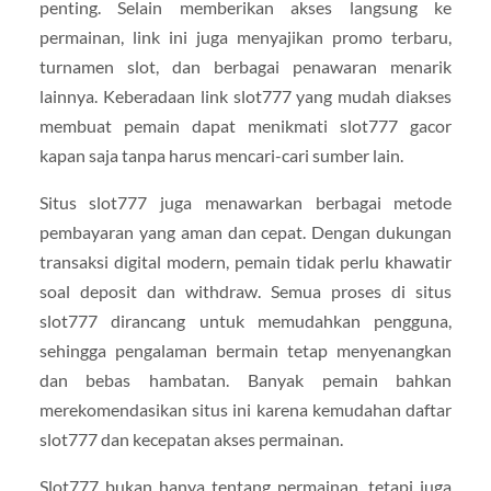
penting. Selain memberikan akses langsung ke
permainan, link ini juga menyajikan promo terbaru,
turnamen slot, dan berbagai penawaran menarik
lainnya. Keberadaan link slot777 yang mudah diakses
membuat pemain dapat menikmati slot777 gacor
kapan saja tanpa harus mencari-cari sumber lain.
Situs slot777 juga menawarkan berbagai metode
pembayaran yang aman dan cepat. Dengan dukungan
transaksi digital modern, pemain tidak perlu khawatir
soal deposit dan withdraw. Semua proses di situs
slot777 dirancang untuk memudahkan pengguna,
sehingga pengalaman bermain tetap menyenangkan
dan bebas hambatan. Banyak pemain bahkan
merekomendasikan situs ini karena kemudahan daftar
slot777 dan kecepatan akses permainan.
Slot777 bukan hanya tentang permainan, tetapi juga