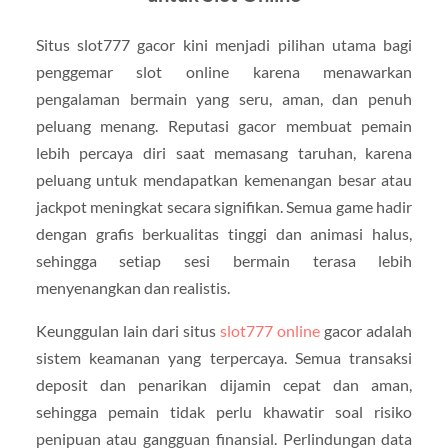
Situs slot777 gacor kini menjadi pilihan utama bagi
penggemar slot online karena menawarkan
pengalaman bermain yang seru, aman, dan penuh
peluang menang. Reputasi gacor membuat pemain
lebih percaya diri saat memasang taruhan, karena
peluang untuk mendapatkan kemenangan besar atau
jackpot meningkat secara signifikan. Semua game hadir
dengan grafis berkualitas tinggi dan animasi halus,
sehingga setiap sesi bermain terasa lebih
menyenangkan dan realistis.
Keunggulan lain dari situs
slot777 online
gacor adalah
sistem keamanan yang terpercaya. Semua transaksi
deposit dan penarikan dijamin cepat dan aman,
sehingga pemain tidak perlu khawatir soal risiko
penipuan atau gangguan finansial. Perlindungan data