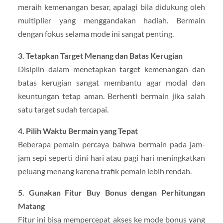
meraih kemenangan besar, apalagi bila didukung oleh
multiplier yang menggandakan hadiah. Bermain
dengan fokus selama mode ini sangat penting.
3. Tetapkan Target Menang dan Batas Kerugian
Disiplin dalam menetapkan target kemenangan dan
batas kerugian sangat membantu agar modal dan
keuntungan tetap aman. Berhenti bermain jika salah
satu target sudah tercapai.
4. Pilih Waktu Bermain yang Tepat
Beberapa pemain percaya bahwa bermain pada jam-
jam sepi seperti dini hari atau pagi hari meningkatkan
peluang menang karena trafik pemain lebih rendah.
5. Gunakan Fitur Buy Bonus dengan Perhitungan
Matang
Fitur ini bisa mempercepat akses ke mode bonus yang