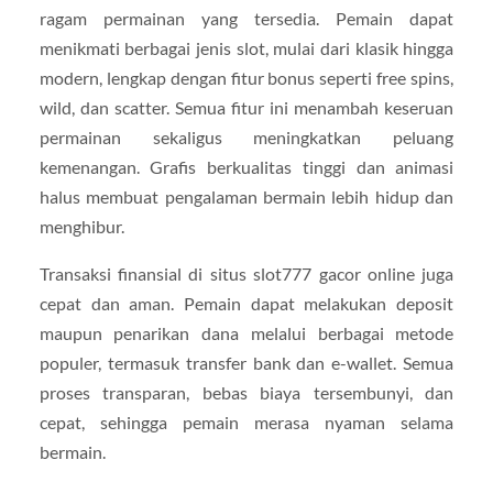
ragam permainan yang tersedia. Pemain dapat
menikmati berbagai jenis slot, mulai dari klasik hingga
modern, lengkap dengan fitur bonus seperti free spins,
wild, dan scatter. Semua fitur ini menambah keseruan
permainan sekaligus meningkatkan peluang
kemenangan. Grafis berkualitas tinggi dan animasi
halus membuat pengalaman bermain lebih hidup dan
menghibur.
Transaksi finansial di situs slot777 gacor online juga
cepat dan aman. Pemain dapat melakukan deposit
maupun penarikan dana melalui berbagai metode
populer, termasuk transfer bank dan e-wallet. Semua
proses transparan, bebas biaya tersembunyi, dan
cepat, sehingga pemain merasa nyaman selama
bermain.