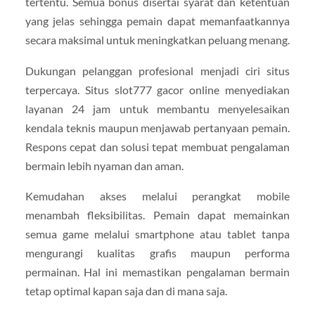
tertentu. Semua bonus disertai syarat dan ketentuan
yang jelas sehingga pemain dapat memanfaatkannya
secara maksimal untuk meningkatkan peluang menang.
Dukungan pelanggan profesional menjadi ciri situs
terpercaya. Situs slot777 gacor online menyediakan
layanan 24 jam untuk membantu menyelesaikan
kendala teknis maupun menjawab pertanyaan pemain.
Respons cepat dan solusi tepat membuat pengalaman
bermain lebih nyaman dan aman.
Kemudahan akses melalui perangkat mobile
menambah fleksibilitas. Pemain dapat memainkan
semua game melalui smartphone atau tablet tanpa
mengurangi kualitas grafis maupun performa
permainan. Hal ini memastikan pengalaman bermain
tetap optimal kapan saja dan di mana saja.