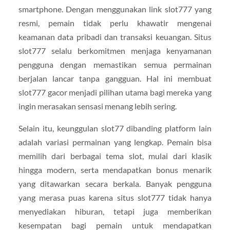
smartphone. Dengan menggunakan link slot777 yang
resmi, pemain tidak perlu khawatir mengenai
keamanan data pribadi dan transaksi keuangan. Situs
slot777 selalu berkomitmen menjaga kenyamanan
pengguna dengan memastikan semua permainan
berjalan lancar tanpa gangguan. Hal ini membuat
slot777 gacor menjadi pilihan utama bagi mereka yang
ingin merasakan sensasi menang lebih sering.
Selain itu, keunggulan slot77 dibanding platform lain
adalah variasi permainan yang lengkap. Pemain bisa
memilih dari berbagai tema slot, mulai dari klasik
hingga modern, serta mendapatkan bonus menarik
yang ditawarkan secara berkala. Banyak pengguna
yang merasa puas karena situs slot777 tidak hanya
menyediakan hiburan, tetapi juga memberikan
kesempatan bagi pemain untuk mendapatkan