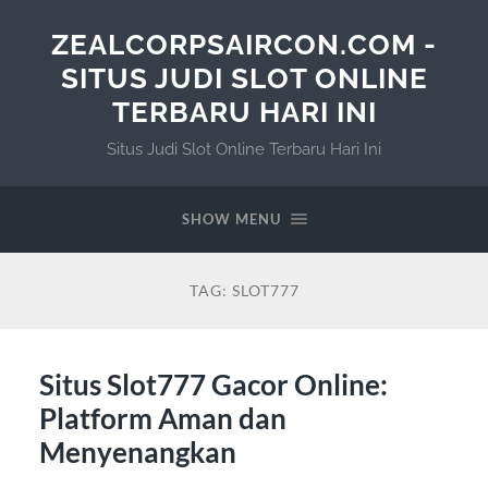
ZEALCORPSAIRCON.COM -
SITUS JUDI SLOT ONLINE
TERBARU HARI INI
Situs Judi Slot Online Terbaru Hari Ini
SHOW MENU
TAG:
SLOT777
Situs Slot777 Gacor Online:
Platform Aman dan
Menyenangkan