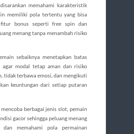
disarankan memahami karakteristik
in memiliki pola tertentu yang bisa
itur bonus seperti free spin dan
eluang menang tanpa menambah risiko
Pemain sebaiknya menetapkan batas
 agar modal tetap aman dan risiko
n, tidak terbawa emosi, dan mengikuti
an keuntungan dari setiap putaran
n mencoba berbagai jenis slot, pemain
disi gacor sehingga peluang menang
an dan memahami pola permainan