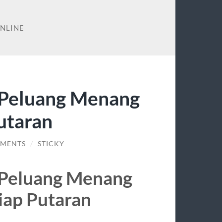
ONLINE
: Peluang Menang
utaran
MMENTS
/
STICKY
: Peluang Menang
iap Putaran