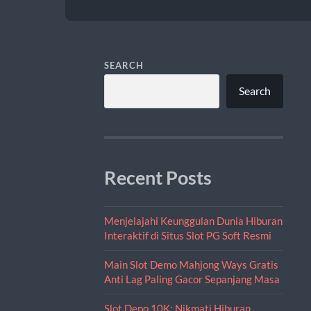
SEARCH
Search
Recent Posts
Menjelajahi Keunggulan Dunia Hiburan
Interaktif di Situs Slot PG Soft Resmi
Main Slot Demo Mahjong Ways Gratis
Anti Lag Paling Gacor Sepanjang Masa
Slot Depo 10K: Nikmati Hiburan