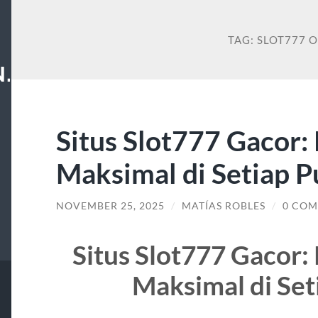
TAG:
SLOT777 
N.COM
Situs Slot777 Gacor
Maksimal di Setiap P
NOVEMBER 25, 2025
/
MATÍAS ROBLES
/
0 CO
Situs Slot777 Gacor
Maksimal di Set