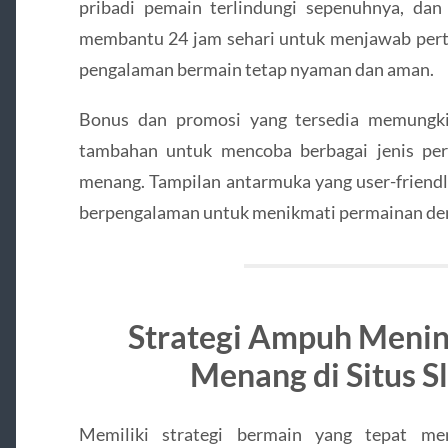
pribadi pemain terlindungi sepenuhnya, dan 
membantu 24 jam sehari untuk menjawab perta
pengalaman bermain tetap nyaman dan aman.
Bonus dan promosi yang tersedia memungk
tambahan untuk mencoba berbagai jenis per
menang. Tampilan antarmuka yang user-frie
berpengalaman untuk menikmati permainan de
Strategi Ampuh Meni
Menang di Situs S
Memiliki strategi bermain yang tepat me