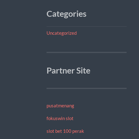
Categories
Uncategorized
Partner Site
pusatmenang
fokuswin slot
slot bet 100 perak