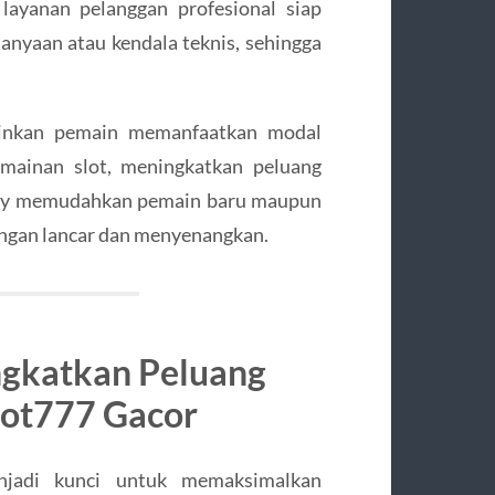
layanan pelanggan profesional siap
nyaan atau kendala teknis, sehingga
inkan pemain memanfaatkan modal
mainan slot, meningkatkan peluang
ndly memudahkan pemain baru maupun
ngan lancar dan menyenangkan.
ngkatkan Peluang
lot777 Gacor
njadi kunci untuk memaksimalkan