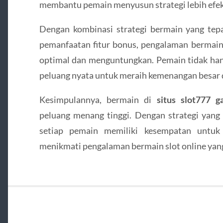
membantu pemain menyusun strategi lebih efekt
Dengan kombinasi strategi bermain yang tepa
pemanfaatan fitur bonus, pengalaman bermai
optimal dan menguntungkan. Pemain tidak han
peluang nyata untuk meraih kemenangan besar 
Kesimpulannya, bermain di
situs slot777 g
peluang menang tinggi. Dengan strategi ya
setiap pemain memiliki kesempatan untuk
menikmati pengalaman bermain slot online ya