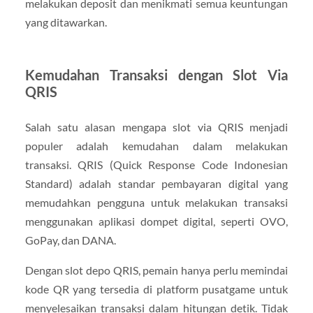
melakukan deposit dan menikmati semua keuntungan
yang ditawarkan.
Kemudahan Transaksi dengan Slot Via
QRIS
Salah satu alasan mengapa slot via QRIS menjadi
populer adalah kemudahan dalam melakukan
transaksi. QRIS (Quick Response Code Indonesian
Standard) adalah standar pembayaran digital yang
memudahkan pengguna untuk melakukan transaksi
menggunakan aplikasi dompet digital, seperti OVO,
GoPay, dan DANA.
Dengan slot depo QRIS, pemain hanya perlu memindai
kode QR yang tersedia di platform pusatgame untuk
menyelesaikan transaksi dalam hitungan detik. Tidak