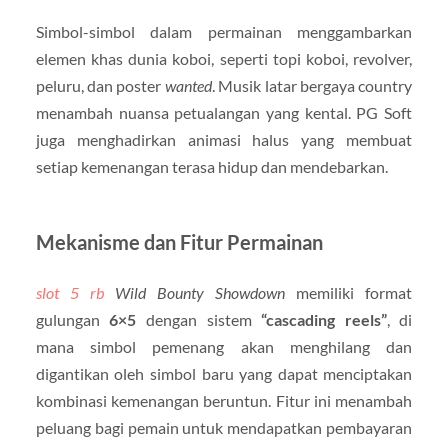
Simbol-simbol dalam permainan menggambarkan
elemen khas dunia koboi, seperti topi koboi, revolver,
peluru, dan poster
wanted
. Musik latar bergaya country
menambah nuansa petualangan yang kental. PG Soft
juga menghadirkan animasi halus yang membuat
setiap kemenangan terasa hidup dan mendebarkan.
Mekanisme dan Fitur Permainan
slot 5 rb
Wild Bounty Showdown
memiliki format
gulungan
6×5
dengan sistem
“cascading reels”
, di
mana simbol pemenang akan menghilang dan
digantikan oleh simbol baru yang dapat menciptakan
kombinasi kemenangan beruntun. Fitur ini menambah
peluang bagi pemain untuk mendapatkan pembayaran