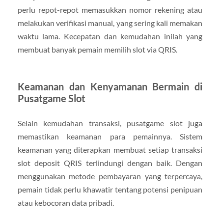
perlu repot-repot memasukkan nomor rekening atau
melakukan verifikasi manual, yang sering kali memakan
waktu lama. Kecepatan dan kemudahan inilah yang
membuat banyak pemain memilih slot via QRIS.
Keamanan dan Kenyamanan Bermain di
Pusatgame Slot
Selain kemudahan transaksi, pusatgame slot juga
memastikan keamanan para pemainnya. Sistem
keamanan yang diterapkan membuat setiap transaksi
slot deposit QRIS terlindungi dengan baik. Dengan
menggunakan metode pembayaran yang terpercaya,
pemain tidak perlu khawatir tentang potensi penipuan
atau kebocoran data pribadi.