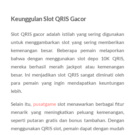
Keunggulan Slot QRIS Gacor
Slot QRIS gacor adalah istilah yang sering digunakan
untuk menggambarkan slot yang sering memberikan
kemenangan besar. Beberapa pemain melaporkan
bahwa dengan menggunakan slot depo 10K QRIS,
mereka berhasil meraih jackpot atau kemenangan
besar. Ini menjadikan slot QRIS sangat diminati oleh
para pemain yang ingin mendapatkan keuntungan
lebih.
Selain itu,
pusatgame
slot menawarkan berbagai fitur
menarik yang meningkatkan peluang kemenangan,
seperti putaran gratis dan bonus tambahan. Dengan
menggunakan QRIS slot, pemain dapat dengan mudah