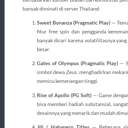
banyak diminati di server Thailand:
Sweet Bonanza (Pragmatic Play)
— Tema 
fitur free spin dan pengganda kemena
banyak dicari karena volatilitasnya ya
besar.
Gates of Olympus (Pragmatic Play)
— S
simbol dewa Zeus, menghadirkan mekanik
memicu kemenangan tinggi.
Rise of Apollo (PG Soft)
— Game dengan 
bisa memberi hadiah substansial, sangat
desainnya yang menarik dan mudah dima
Jili / Habanero Titles
— Beberapa slo