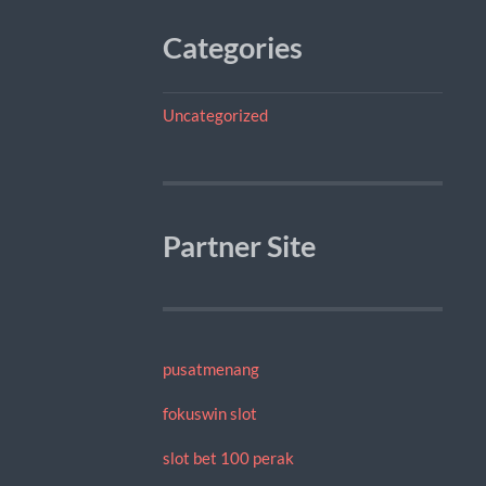
Categories
Uncategorized
Partner Site
pusatmenang
fokuswin slot
slot bet 100 perak