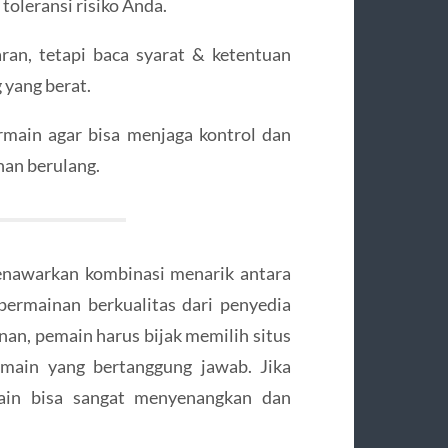
toleransi risiko Anda.
an, tetapi baca syarat & ketentuan
 yang berat.
main agar bisa menjaga kontrol dan
nan berulang.
menawarkan kombinasi menarik antara
 permainan berkualitas dari penyedia
an, pemain harus bijak memilih situs
rmain yang bertanggung jawab. Jika
ain bisa sangat menyenangkan dan