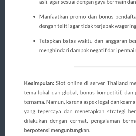
asli, agar sesuai dengan gaya bermain dan 
Manfaatkan promo dan bonus pendaftar
dengan teliti agar tidak terjebak wagering
Tetapkan batas waktu dan anggaran ber
menghindari dampak negatif dari permai
Kesimpulan:
Slot online di server Thailand 
tema lokal dan global, bonus kompetitif, dan
ternama. Namun, karena aspek legal dan keaman
yang tepercaya dan menetapkan strategi be
dilakukan dengan cermat, pengalaman berm
berpotensi menguntungkan.