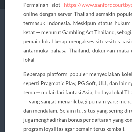
Permainan slot
https://www.sanfordcourtby
online dengan server Thailand semakin popule
termasuk Indonesia. Meskipun status hukum p
ketat — menurut Gambling Act Thailand, sebagi
pemain lokal kerap mengakses situs-situs kas
antarmuka bahasa Thailand, dukungan mata
lokal.
Beberapa platform populer menyediakan kolek
seperti Pragmatic Play, PG Soft, JILI, dan lai
tema — mulai dari fantasi Asia, budaya lokal T
— yang sangat menarik bagi pemain yang menc
dan mendalam. Selain itu, situs yang sering d
juga menghadirkan bonus pendaftaran yang kompe
program loyalitas agar pemain terus kembali.