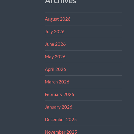
Archives
August 2026
July 2026
June 2026
May 2026
April 2026
March 2026
February 2026
January 2026
December 2025
November 2025