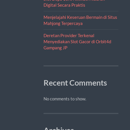
Digital Secara Praktis
Menjelajahi Keseruan Bermain di Situs
Mahjong Terpercaya
Deretan Provider Terkenal
Menyediakan Slot Gacor di Orbit4d
Gampang JP
Recent Comments
No comments to show.