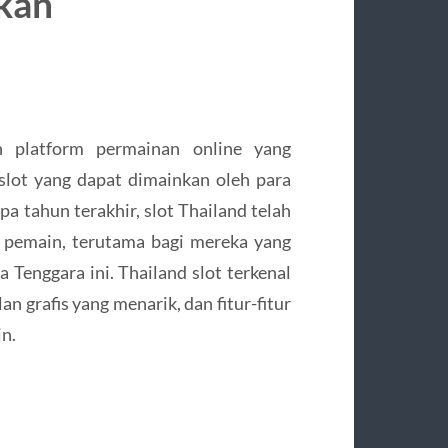
kan
platform permainan online yang
lot yang dapat dimainkan oleh para
a tahun terakhir, slot Thailand telah
k pemain, terutama bagi mereka yang
a Tenggara ini. Thailand slot terkenal
n grafis yang menarik, dan fitur-fitur
n.