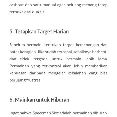
cashout dan satu manual agar peluang menang tetap
terbuka dari dua sisi.
5.
Tetapkan Target Harian
Sebelum bermain, tentukan target kemenangan dan
batas kerugian. Jika sudah tercapai, sebaiknya berhenti
dan tidak tergoda untuk bermain lebih lama.
Permainan yang terkontrol akan lebih memberikan
kepuasan daripada mengejar kekalahan yang bisa
berujung frustrasi.
6.
Mainkan untuk Hiburan
Ingat bahwa Spaceman Slot adalah permainan hiburan.