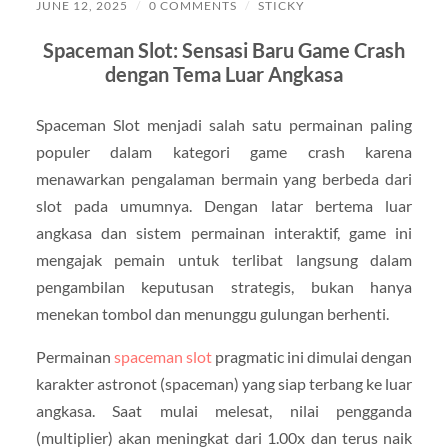
JUNE 12, 2025
/
0 COMMENTS
/
STICKY
Spaceman Slot: Sensasi Baru Game Crash
dengan Tema Luar Angkasa
Spaceman Slot menjadi salah satu permainan paling
populer dalam kategori game crash karena
menawarkan pengalaman bermain yang berbeda dari
slot pada umumnya. Dengan latar bertema luar
angkasa dan sistem permainan interaktif, game ini
mengajak pemain untuk terlibat langsung dalam
pengambilan keputusan strategis, bukan hanya
menekan tombol dan menunggu gulungan berhenti.
Permainan
spaceman slot
pragmatic ini dimulai dengan
karakter astronot (spaceman) yang siap terbang ke luar
angkasa. Saat mulai melesat, nilai pengganda
(multiplier) akan meningkat dari 1.00x dan terus naik