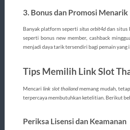
3. Bonus dan Promosi Menarik
Banyak platform seperti
situs orbit4d
dan situs
seperti bonus new member, cashback mingguan
menjadi daya tarik tersendiri bagi pemain yan
Tips Memilih Link Slot T
Mencari
link slot thailand
memang mudah, tetapi
terpercaya membutuhkan ketelitian. Berikut beb
Periksa Lisensi dan Keamanan