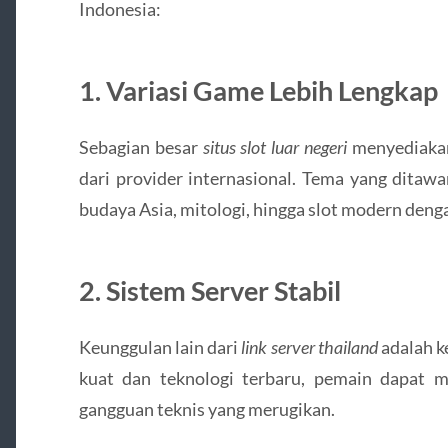
Indonesia:
1. Variasi Game Lebih Lengkap
Sebagian besar
situs slot luar negeri
menyediakan
dari provider internasional. Tema yang ditaw
budaya Asia, mitologi, hingga slot modern denga
2. Sistem Server Stabil
Keunggulan lain dari
link server thailand
adalah k
kuat dan teknologi terbaru, pemain dapat 
gangguan teknis yang merugikan.