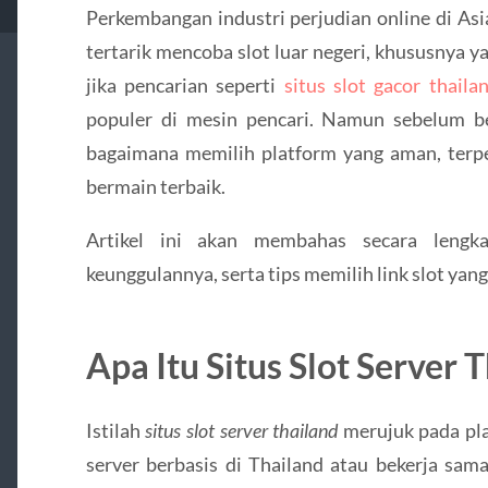
Perkembangan industri perjudian online di A
tertarik mencoba slot luar negeri, khususnya y
jika pencarian seperti
situs slot gacor thaila
populer di mesin pencari. Namun sebelum 
bagaimana memilih platform yang aman, ter
bermain terbaik.
Artikel ini akan membahas secara lengka
keunggulannya, serta tips memilih link slot yan
Apa Itu Situs Slot Server 
Istilah
situs slot server thailand
merujuk pada pla
server berbasis di Thailand atau bekerja sam