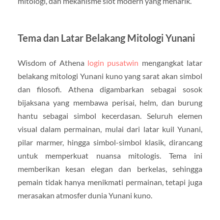
mitologi, dan mekanisme slot modern yang menarik.
Tema dan Latar Belakang Mitologi Yunani
Wisdom of Athena
login pusatwin
mengangkat latar
belakang mitologi Yunani kuno yang sarat akan simbol
dan filosofi. Athena digambarkan sebagai sosok
bijaksana yang membawa perisai, helm, dan burung
hantu sebagai simbol kecerdasan. Seluruh elemen
visual dalam permainan, mulai dari latar kuil Yunani,
pilar marmer, hingga simbol-simbol klasik, dirancang
untuk memperkuat nuansa mitologis. Tema ini
memberikan kesan elegan dan berkelas, sehingga
pemain tidak hanya menikmati permainan, tetapi juga
merasakan atmosfer dunia Yunani kuno.