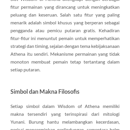
fitur permainan yang dirancang untuk meningkatkan
peluang dan keseruan. Salah satu fitur yang paling
menarik adalah simbol khusus yang berperan sebagai
pengganda atau pemicu putaran gratis. Kehadiran
fitur-fitur ini menuntut pemain untuk memperhatikan
strategi dan timing, sejalan dengan tema kebijaksanaan
Athena itu sendiri. Mekanisme permainan yang tidak
monoton membuat pemain tetap tertantang dalam
setiap putaran.
Simbol dan Makna Filosofis
Setiap simbol dalam Wisdom of Athena memiliki
makna tersendiri yang terinspirasi dari mitologi
Yunani. Burung hantu melambangkan kecerdasan,
perisai mencerminkan perlindungan, sementara helm