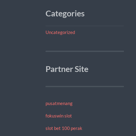
Categories
Uncategorized
Partner Site
pusatmenang
fokuswin slot
slot bet 100 perak