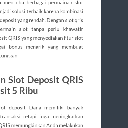
k mencoba berbagai permainan slot
njadi solusi terbaik karena kombinasi
eposit yang rendah. Dengan slot qris
ermain slot tanpa perlu khawatir
osit QRIS yang menyediakan fitur slot
agai bonus menarik yang membuat
tungkan.
 Slot Deposit QRIS
it 5 Ribu
ot deposit Dana memiliki banyak
ransaksi tetapi juga meningkatkan
o QRIS memungkinkan Anda melakukan