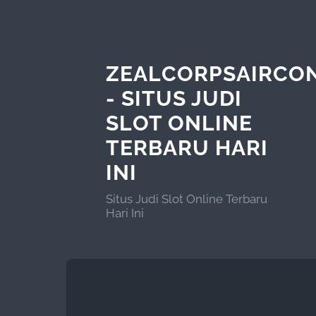
ZEALCORPSAIRCO
- SITUS JUDI
SLOT ONLINE
TERBARU HARI
INI
Situs Judi Slot Online Terbaru
Hari Ini