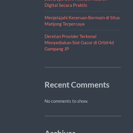
Digital Secara Praktis
Menjelajahi Keseruan Bermain di Situs
Mahjong Terpercaya
Deretan Provider Terkenal
Menyediakan Slot Gacor di Orbit4d
Gampang JP
Recent Comments
No comments to show.