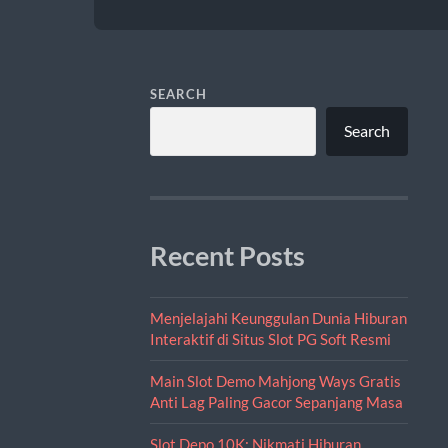
SEARCH
Search
Recent Posts
Menjelajahi Keunggulan Dunia Hiburan
Interaktif di Situs Slot PG Soft Resmi
Main Slot Demo Mahjong Ways Gratis
Anti Lag Paling Gacor Sepanjang Masa
Slot Depo 10K: Nikmati Hiburan