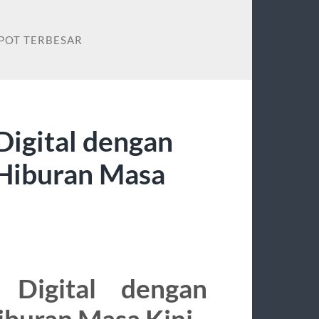
KPOT TERBESAR
Digital dengan
 Hiburan Masa
 Digital dengan
iburan Masa Kini