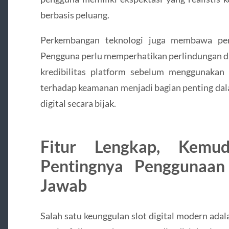
berbasis peluang.
Perkembangan teknologi juga membawa perh
Pengguna perlu memperhatikan perlindungan dat
kredibilitas platform sebelum menggunakan
terhadap keamanan menjadi bagian penting da
digital secara bijak.
Fitur Lengkap, Kemu
Pentingnya Penggunaan
Jawab
Salah satu keunggulan slot digital modern adal