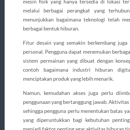
mesin fisik yang hanya tersedia di lokasi ter
melalui berbagai perangkat yang terhubun
menunjukkan bagaimana teknologi telah me
berbagai bentuk hiburan.
Fitur desain yang semakin berkembang juga
personal. Pengguna dapat menemukan berbagai p
sistem permainan yang dibuat dengan konsep
contoh bagaimana industri hiburan digit
menciptakan produk yang lebih menarik.
Namun, kemudahan akses juga perlu diim
penggunaan yang bertanggung jawab. Aktivitas 
sehingga pengguna perlu menentukan batas ya
yang diperuntukkan bagi kebutuhan pentin
menjadi faktor penting agar aktivitas hiburan 