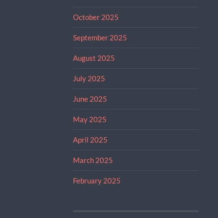
October 2025
September 2025
August 2025
July 2025
June 2025
May 2025
April 2025
March 2025
February 2025