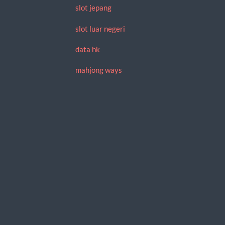
slot jepang
slot luar negeri
data hk
mahjong ways