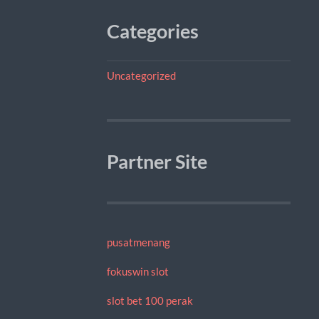
Categories
Uncategorized
Partner Site
pusatmenang
fokuswin slot
slot bet 100 perak