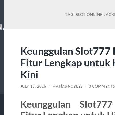
TAG:
SLOT ONLINE JAC
N.COM
Keunggulan Slot777 
Fitur Lengkap untuk
Kini
JULY 18, 2026
/
MATÍAS ROBLES
/
0 COMMENTS
Keunggulan Slot777
Fitur Lengkap untuk H