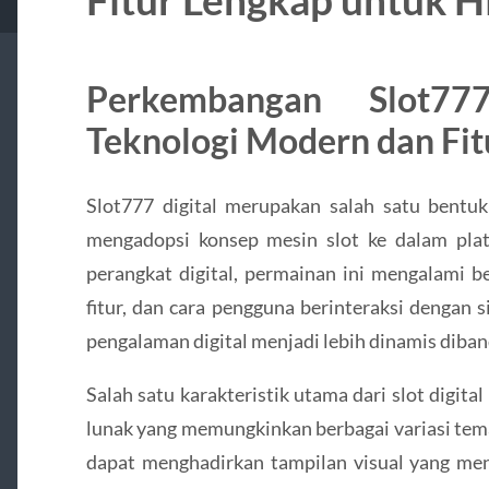
Perkembangan Slot77
Teknologi Modern dan Fitu
Slot777 digital merupakan salah satu bentuk
mengadopsi konsep mesin slot ke dalam pla
perangkat digital, permainan ini mengalami be
fitur, dan cara pengguna berinteraksi dengan
pengalaman digital menjadi lebih dinamis diban
Salah satu karakteristik utama dari slot digit
lunak yang memungkinkan berbagai variasi te
dapat menghadirkan tampilan visual yang mena