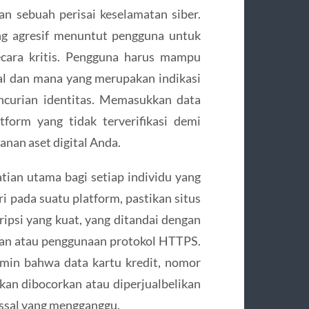
 sebuah perisai keselamatan siber.
g agresif menuntut pengguna untuk
cara kritis. Pengguna harus mampu
 dan mana yang merupakan indikasi
encurian identitas. Memasukkan data
tform yang tidak terverifikasi demi
anan aset digital Anda.
tian utama bagi setiap individu yang
ri pada suatu platform, pastikan situs
psi yang kuat, yang ditandai dengan
an atau penggunaan protokol HTTPS.
min bahwa data kartu kredit, nomor
akan dibocorkan atau diperjualbelikan
assal yang mengganggu.