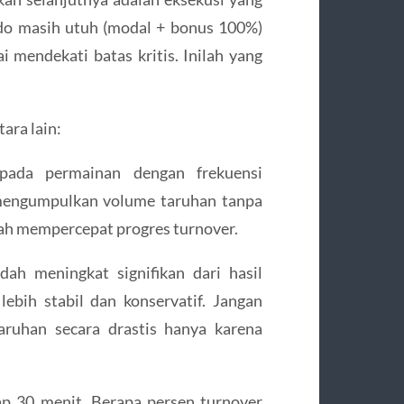
aldo masih utuh (modal + bonus 100%)
i mendekati batas kritis. Inilah yang
ara lain:
pada permainan dengan frekuensi
 mengumpulkan volume taruhan tanpa
ah mempercepat progres turnover.
ah meningkat signifikan dari hasil
lebih stabil dan konservatif. Jangan
aruhan secara drastis hanya karena
ap 30 menit. Berapa persen turnover