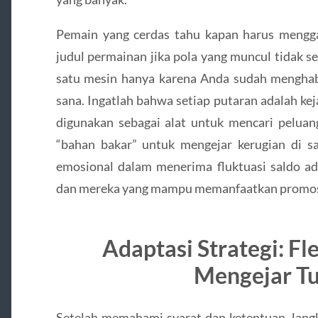
Pemain yang cerdas tahu kapan harus mengga
judul permainan jika pola yang muncul tidak s
satu mesin hanya karena Anda sudah menghabi
sana. Ingatlah bahwa setiap putaran adalah k
digunakan sebagai alat untuk mencari peluan
“bahan bakar” untuk mengejar kerugian di sa
emosional dalam menerima fluktuasi saldo a
dan mereka yang mampu memanfaatkan promosi
Adaptasi Strategi: Fl
Mengejar T
Setelah memahami syarat dan ketentuan, langk