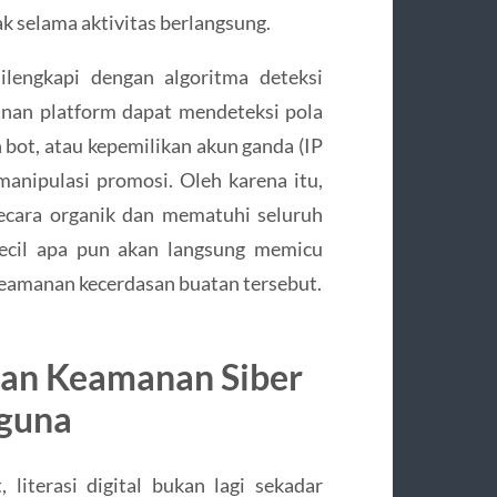
ak selama aktivitas berlangsung.
dilengkapi dengan algoritma deteksi
anan platform dapat mendeteksi pola
 bot, atau kepemilikan akun ganda (IP
anipulasi promosi. Oleh karena itu,
ecara organik dan mematuhi seluruh
ekecil apa pun akan langsung memicu
keamanan kecerdasan buatan tersebut.
 dan Keamanan Siber
gguna
 literasi digital bukan lagi sekadar