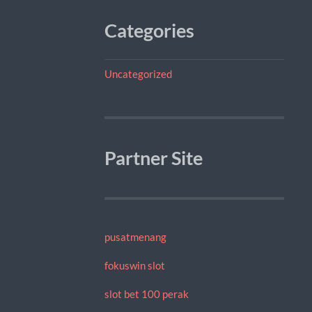
Categories
Uncategorized
Partner Site
pusatmenang
fokuswin slot
slot bet 100 perak