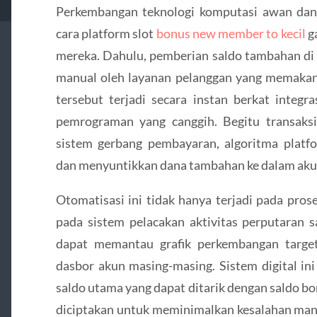
Perkembangan teknologi komputasi awan dan
cara platform slot
bonus new member to kecil
ga
mereka. Dahulu, pemberian saldo tambahan di d
manual oleh layanan pelanggan yang memakan w
tersebut terjadi secara instan berkat integr
pemrograman yang canggih. Begitu transaksi
sistem gerbang pembayaran, algoritma platf
dan menyuntikkan dana tambahan ke dalam akun
Otomatisasi ini tidak hanya terjadi pada pros
pada sistem pelacakan aktivitas perputaran s
dapat memantau grafik perkembangan target
dasbor akun masing-masing. Sistem digital in
saldo utama yang dapat ditarik dengan saldo bo
diciptakan untuk meminimalkan kesalahan man