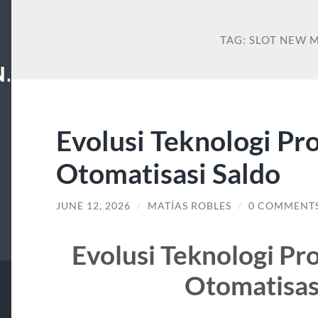
TAG:
SLOT NEW 
N.COM
Evolusi Teknologi Pr
Otomatisasi Saldo
JUNE 12, 2026
/
MATÍAS ROBLES
/
0 COMMENT
Evolusi Teknologi Pr
Otomatisas