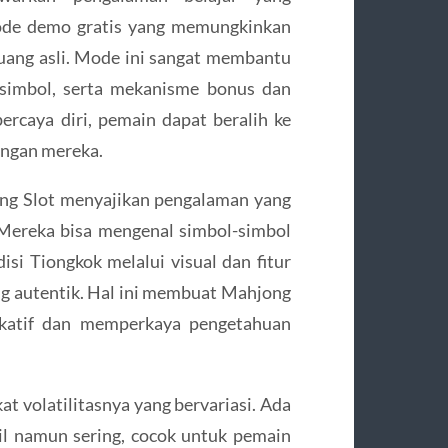
ode demo gratis yang memungkinkan
 uang asli. Mode ini sangat membantu
 simbol, serta mekanisme bonus dan
ercaya diri, pemain dapat beralih ke
ungan mereka.
ong Slot menyajikan pengalaman yang
 Mereka bisa mengenal simbol-simbol
isi Tiongkok melalui visual dan fitur
g autentik. Hal ini membuat Mahjong
dukatif dan memperkaya pengetahuan
at volatilitasnya yang bervariasi. Ada
l namun sering, cocok untuk pemain