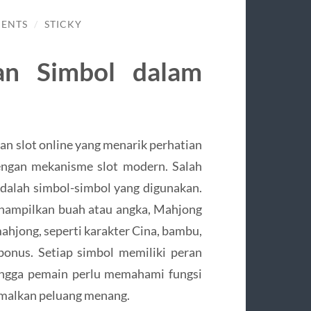
ENTS
/
STICKY
an Simbol dalam
n slot online yang menarik perhatian
ngan mekanisme slot modern. Salah
dalah simbol-simbol yang digunakan.
enampilkan buah atau angka, Mahjong
hjong, seperti karakter Cina, bambu,
bonus. Setiap simbol memiliki peran
ngga pemain perlu memahami fungsi
imalkan peluang menang.