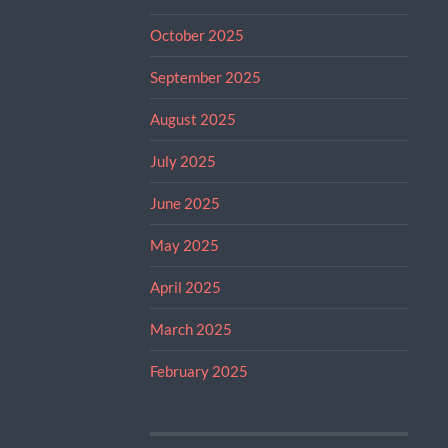
October 2025
September 2025
August 2025
July 2025
June 2025
May 2025
April 2025
March 2025
February 2025