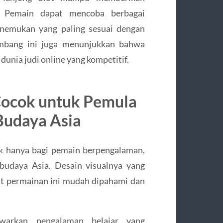
 Pemain dapat mencoba berbagai
nemukan yang paling sesuai dengan
kembang ini juga menunjukkan bahwa
dunia judi online yang kompetitif.
Cocok untuk Pemula
Budaya Asia
k hanya bagi pemain berpengalaman,
budaya Asia. Desain visualnya yang
t permainan ini mudah dipahami dan
arkan pengalaman belajar yang