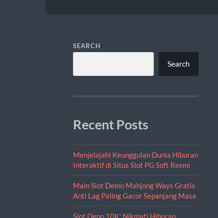
SEARCH
Search
Recent Posts
Menjelajahi Keunggulan Dunia Hiburan
Interaktif di Situs Slot PG Soft Resmi
Main Slot Demo Mahjong Ways Gratis
Anti Lag Paling Gacor Sepanjang Masa
Slot Depo 10K: Nikmati Hiburan