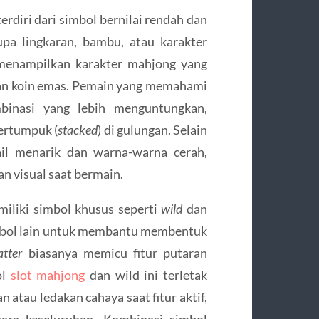
rdiri dari simbol bernilai rendah dan
pa lingkaran, bambu, atau karakter
 menampilkan karakter mahjong yang
 dan koin emas. Pemain yang memahami
mbinasi yang lebih menguntungkan,
bertumpuk (
stacked
) di gulungan. Selain
ail menarik dan warna-warna cerah,
n visual saat bermain.
iliki simbol khusus seperti
wild
dan
mbol lain untuk membantu membentuk
atter
biasanya memicu fitur putaran
ol
slot mahjong
dan wild ini terletak
 atau ledakan cahaya saat fitur aktif,
ara keseluruhan. Kombinasi simbol