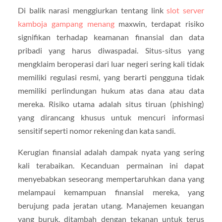
Di balik narasi menggiurkan tentang link
slot server
kamboja gampang menang
maxwin, terdapat risiko
signifikan terhadap keamanan finansial dan data
pribadi yang harus diwaspadai. Situs-situs yang
mengklaim beroperasi dari luar negeri sering kali tidak
memiliki regulasi resmi, yang berarti pengguna tidak
memiliki perlindungan hukum atas dana atau data
mereka. Risiko utama adalah situs tiruan (phishing)
yang dirancang khusus untuk mencuri informasi
sensitif seperti nomor rekening dan kata sandi.
Kerugian finansial adalah dampak nyata yang sering
kali terabaikan. Kecanduan permainan ini dapat
menyebabkan seseorang mempertaruhkan dana yang
melampaui kemampuan finansial mereka, yang
berujung pada jeratan utang. Manajemen keuangan
yang buruk, ditambah dengan tekanan untuk terus