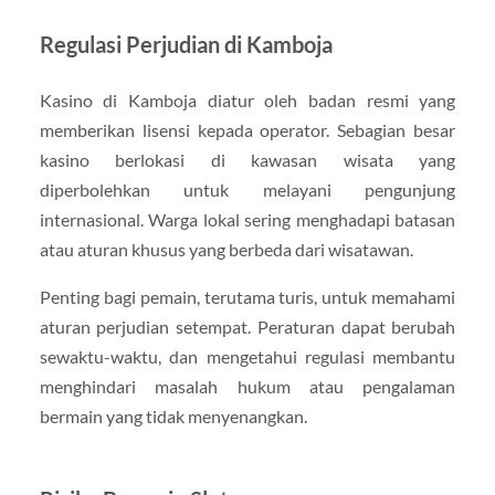
Regulasi Perjudian di Kamboja
Kasino di Kamboja diatur oleh badan resmi yang
memberikan lisensi kepada operator. Sebagian besar
kasino berlokasi di kawasan wisata yang
diperbolehkan untuk melayani pengunjung
internasional. Warga lokal sering menghadapi batasan
atau aturan khusus yang berbeda dari wisatawan.
Penting bagi pemain, terutama turis, untuk memahami
aturan perjudian setempat. Peraturan dapat berubah
sewaktu-waktu, dan mengetahui regulasi membantu
menghindari masalah hukum atau pengalaman
bermain yang tidak menyenangkan.