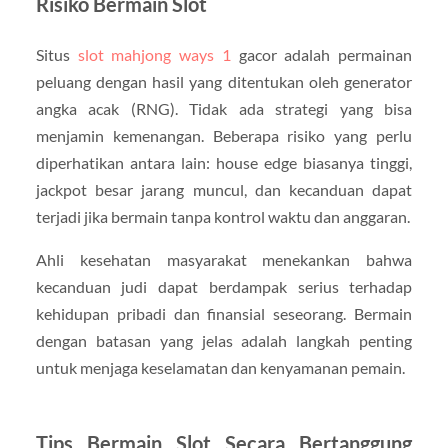
Risiko Bermain Slot
Situs
slot mahjong ways 1
gacor adalah permainan
peluang dengan hasil yang ditentukan oleh generator
angka acak (RNG). Tidak ada strategi yang bisa
menjamin kemenangan. Beberapa risiko yang perlu
diperhatikan antara lain: house edge biasanya tinggi,
jackpot besar jarang muncul, dan kecanduan dapat
terjadi jika bermain tanpa kontrol waktu dan anggaran.
Ahli kesehatan masyarakat menekankan bahwa
kecanduan judi dapat berdampak serius terhadap
kehidupan pribadi dan finansial seseorang. Bermain
dengan batasan yang jelas adalah langkah penting
untuk menjaga keselamatan dan kenyamanan pemain.
Tips Bermain Slot Secara Bertanggung