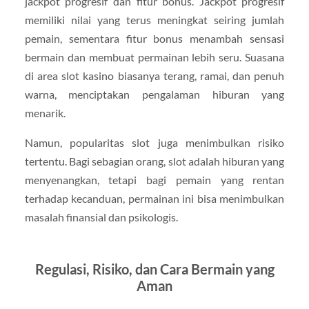
jackpot progresif dan fitur bonus. Jackpot progresif
memiliki nilai yang terus meningkat seiring jumlah
pemain, sementara fitur bonus menambah sensasi
bermain dan membuat permainan lebih seru. Suasana
di area slot kasino biasanya terang, ramai, dan penuh
warna, menciptakan pengalaman hiburan yang
menarik.
Namun, popularitas slot juga menimbulkan risiko
tertentu. Bagi sebagian orang, slot adalah hiburan yang
menyenangkan, tetapi bagi pemain yang rentan
terhadap kecanduan, permainan ini bisa menimbulkan
masalah finansial dan psikologis.
Regulasi, Risiko, dan Cara Bermain yang
Aman