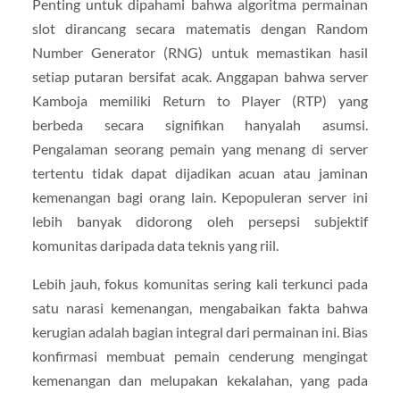
Penting untuk dipahami bahwa algoritma permainan
slot dirancang secara matematis dengan Random
Number Generator (RNG) untuk memastikan hasil
setiap putaran bersifat acak. Anggapan bahwa server
Kamboja memiliki Return to Player (RTP) yang
berbeda secara signifikan hanyalah asumsi.
Pengalaman seorang pemain yang menang di server
tertentu tidak dapat dijadikan acuan atau jaminan
kemenangan bagi orang lain. Kepopuleran server ini
lebih banyak didorong oleh persepsi subjektif
komunitas daripada data teknis yang riil.
Lebih jauh, fokus komunitas sering kali terkunci pada
satu narasi kemenangan, mengabaikan fakta bahwa
kerugian adalah bagian integral dari permainan ini. Bias
konfirmasi membuat pemain cenderung mengingat
kemenangan dan melupakan kekalahan, yang pada