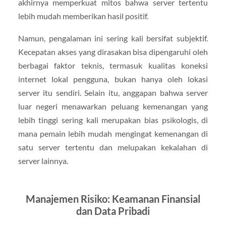
akhirnya memperkuat mitos bahwa server tertentu
lebih mudah memberikan hasil positif.
Namun, pengalaman ini sering kali bersifat subjektif.
Kecepatan akses yang dirasakan bisa dipengaruhi oleh
berbagai faktor teknis, termasuk kualitas koneksi
internet lokal pengguna, bukan hanya oleh lokasi
server itu sendiri. Selain itu, anggapan bahwa server
luar negeri menawarkan peluang kemenangan yang
lebih tinggi sering kali merupakan bias psikologis, di
mana pemain lebih mudah mengingat kemenangan di
satu server tertentu dan melupakan kekalahan di
server lainnya.
Manajemen Risiko: Keamanan Finansial
dan Data Pribadi