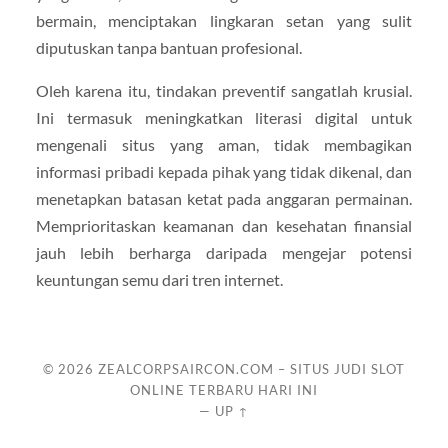
bermain, menciptakan lingkaran setan yang sulit
diputuskan tanpa bantuan profesional.
Oleh karena itu, tindakan preventif sangatlah krusial.
Ini termasuk meningkatkan literasi digital untuk
mengenali situs yang aman, tidak membagikan
informasi pribadi kepada pihak yang tidak dikenal, dan
menetapkan batasan ketat pada anggaran permainan.
Memprioritaskan keamanan dan kesehatan finansial
jauh lebih berharga daripada mengejar potensi
keuntungan semu dari tren internet.
© 2026
ZEALCORPSAIRCON.COM – SITUS JUDI SLOT
ONLINE TERBARU HARI INI
—
UP ↑