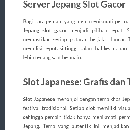
Server Jepang Slot Gacor
Bagi para pemain yang ingin menikmati perma
Jepang slot gacor
menjadi pilihan tepat. Se
memastikan setiap putaran berjalan lancar. 
memiliki reputasi tinggi dalam hal keamanan
lebih tenang saat bermain.
Slot Japanese: Grafis da
Slot Japanese
menonjol dengan tema khas Jepan
festival tradisional. Setiap slot memiliki vi
sehingga pemain tidak hanya menikmati perma
Jepang. Tema yang autentik ini menjadika