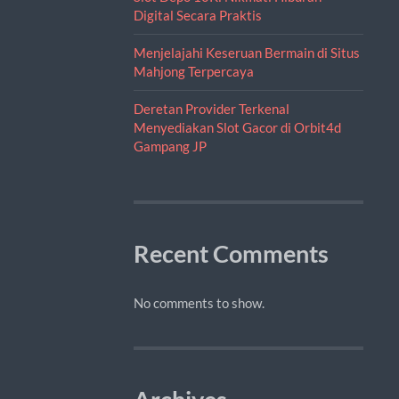
Digital Secara Praktis
Menjelajahi Keseruan Bermain di Situs
Mahjong Terpercaya
Deretan Provider Terkenal
Menyediakan Slot Gacor di Orbit4d
Gampang JP
Recent Comments
No comments to show.