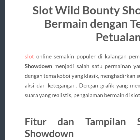
Slot Wild Bounty Sh
Bermain dengan T
Petuala
slot
online semakin populer di kalangan pema
Showdown
menjadi salah satu permainan yan
dengan tema koboi yang klasik, menghadirkan 
aksi dan ketegangan. Dengan grafik yang mem
suara yang realistis, pengalaman bermain di slot 
Fitur dan Tampilan 
Showdown