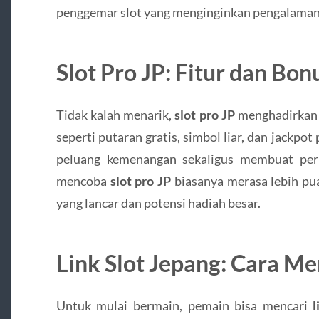
penggemar slot yang menginginkan pengalaman
Slot Pro JP: Fitur dan Bo
Tidak kalah menarik,
slot pro JP
menghadirkan 
seperti putaran gratis, simbol liar, dan jackpot 
peluang kemenangan sekaligus membuat per
mencoba
slot pro JP
biasanya merasa lebih pu
yang lancar dan potensi hadiah besar.
Link Slot Jepang: Cara M
Untuk mulai bermain, pemain bisa mencari
l