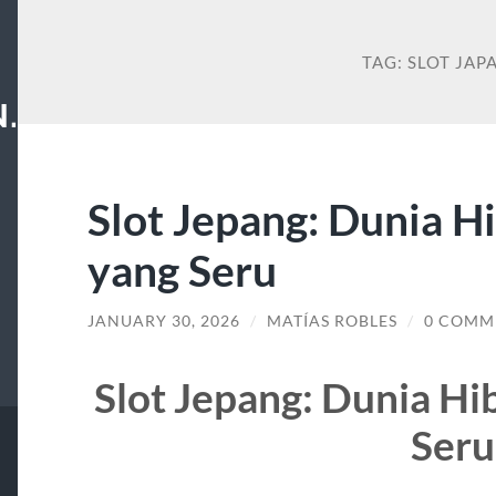
TAG:
SLOT JAP
N.COM
Slot Jepang: Dunia Hi
yang Seru
JANUARY 30, 2026
/
MATÍAS ROBLES
/
0 COMM
Slot Jepang: Dunia Hi
Seru