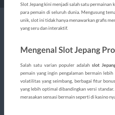
Slot Jepang kini menjadi salah satu permainan k
para pemain di seluruh dunia. Mengusung te
unik, slot ini tidak hanya menawarkan grafis m
yang seru dan interaktif.
Mengenal Slot Jepang Pro
Salah satu varian populer adalah
slot Jepan
pemain yang ingin pengalaman bermain lebih pr
volatilitas yang seimbang, berbagai fitur bon
yang lebih optimal dibandingkan versi standa
merasakan sensasi bermain seperti di kasino ny