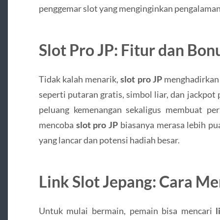
penggemar slot yang menginginkan pengalaman
Slot Pro JP: Fitur dan Bo
Tidak kalah menarik,
slot pro JP
menghadirkan 
seperti putaran gratis, simbol liar, dan jackpot 
peluang kemenangan sekaligus membuat per
mencoba
slot pro JP
biasanya merasa lebih pu
yang lancar dan potensi hadiah besar.
Link Slot Jepang: Cara M
Untuk mulai bermain, pemain bisa mencari
l