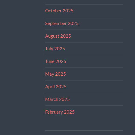
October 2025
September 2025
August 2025
July 2025
June 2025
May 2025
April 2025
March 2025
February 2025