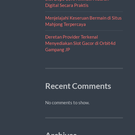
Digital Secara Praktis
Menjelajahi Keseruan Bermain di Situs
Mahjong Terpercaya
Deretan Provider Terkenal
Menyediakan Slot Gacor di Orbit4d
Gampang JP
Recent Comments
No comments to show.