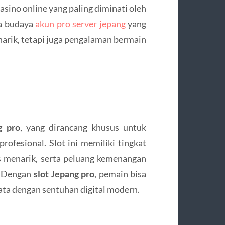
asino online yang paling diminati oleh
ma budaya
akun pro server jepang
yang
enarik, tetapi juga pengalaman bermain
g pro
, yang dirancang khusus untuk
ofesional. Slot ini memiliki tingkat
us menarik, serta peluang kemenangan
r. Dengan
slot Jepang pro
, pemain bisa
ata dengan sentuhan digital modern.