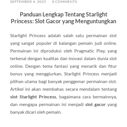
SEPTEMBER 4, 2025
/
0 COMMENTS
Panduan Lengkap Tentang Starlight
Princess: Slot Gacor yang Menguntungkan
Starlight Princess adalah salah satu permainan slot
yang sangat populer di kalangan pemain judi online.
Permainan ini diproduksi oleh Pragmatic Play, yang
terkenal dengan kualitas dan inovasi dalam dunia slot
online. Dengan tema fantasi yang menarik dan fitur
bonus yang menggiurkan, Starlight Princess menjadi
pilihan utama bagi banyak penggemar permainan slot.
Artikel ini akan membahas secara mendalam tentang
slot Starlight Princess
, bagaimana cara bermainnya,
dan mengapa permainan ini menjadi
slot gacor
yang
banyak dicari oleh pemain.