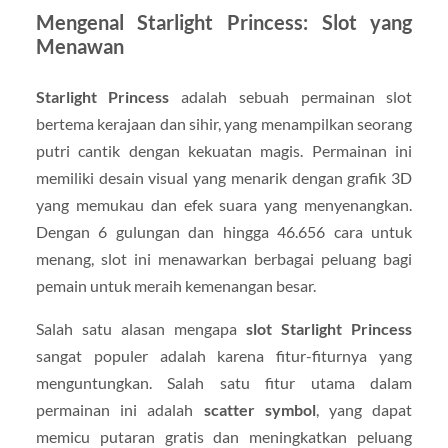
Mengenal Starlight Princess: Slot yang
Menawan
Starlight Princess
adalah sebuah permainan slot
bertema kerajaan dan sihir, yang menampilkan seorang
putri cantik dengan kekuatan magis. Permainan ini
memiliki desain visual yang menarik dengan grafik 3D
yang memukau dan efek suara yang menyenangkan.
Dengan 6 gulungan dan hingga 46.656 cara untuk
menang, slot ini menawarkan berbagai peluang bagi
pemain untuk meraih kemenangan besar.
Salah satu alasan mengapa
slot Starlight Princess
sangat populer adalah karena fitur-fiturnya yang
menguntungkan. Salah satu fitur utama dalam
permainan ini adalah
scatter symbol
, yang dapat
memicu putaran gratis dan meningkatkan peluang