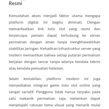
Resmi
Kemudahan akses menjadi faktor utama mengapa
platform digital ini begitu diminati. Dengan
memanfaatkan link toto slot yang resmi dan
terpercaya, pemain dapat terhubung ke server
permainan dengan aman tanpa mengkhawatirkan
stabilitas jaringan. Kehadiran infrastruktur server yang
modern memastikan bahwa setiap putaran permainan
berjalan dengan lancar tanpa adanya kendala teknis
atau kendala pemuatan halaman.
Selain kestabilan, platform modern ini juga
menyediakan integrasi game toto slot online yang
sangat variatif. Pengguna tidak hanya terpaku pada
satu mekanik permainan saja, melainkan dapat
menjelajahi ratusan tema visual yang menarik mulai