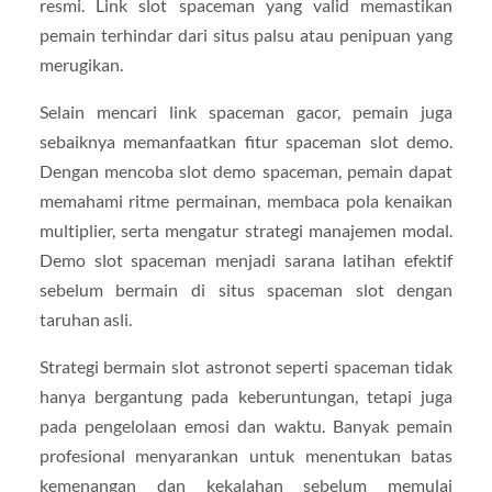
resmi. Link slot spaceman yang valid memastikan
pemain terhindar dari situs palsu atau penipuan yang
merugikan.
Selain mencari link spaceman gacor, pemain juga
sebaiknya memanfaatkan fitur spaceman slot demo.
Dengan mencoba slot demo spaceman, pemain dapat
memahami ritme permainan, membaca pola kenaikan
multiplier, serta mengatur strategi manajemen modal.
Demo slot spaceman menjadi sarana latihan efektif
sebelum bermain di situs spaceman slot dengan
taruhan asli.
Strategi bermain slot astronot seperti spaceman tidak
hanya bergantung pada keberuntungan, tetapi juga
pada pengelolaan emosi dan waktu. Banyak pemain
profesional menyarankan untuk menentukan batas
kemenangan dan kekalahan sebelum memulai