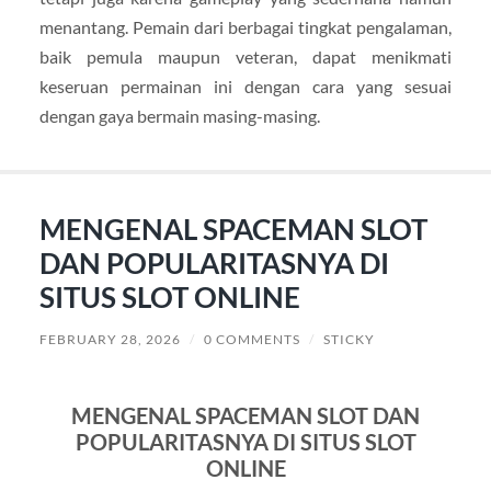
menantang. Pemain dari berbagai tingkat pengalaman,
baik pemula maupun veteran, dapat menikmati
keseruan permainan ini dengan cara yang sesuai
dengan gaya bermain masing-masing.
MENGENAL SPACEMAN SLOT
DAN POPULARITASNYA DI
SITUS SLOT ONLINE
FEBRUARY 28, 2026
/
0 COMMENTS
/
STICKY
MENGENAL SPACEMAN SLOT DAN
POPULARITASNYA DI SITUS SLOT
ONLINE