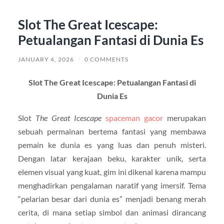
Slot The Great Icescape:
Petualangan Fantasi di Dunia Es
JANUARY 4, 2026
/
0 COMMENTS
Slot The Great Icescape: Petualangan Fantasi di
Dunia Es
Slot
The Great Icescape
spaceman gacor
merupakan
sebuah permainan bertema fantasi yang membawa
pemain ke dunia es yang luas dan penuh misteri.
Dengan latar kerajaan beku, karakter unik, serta
elemen visual yang kuat, gim ini dikenal karena mampu
menghadirkan pengalaman naratif yang imersif. Tema
“pelarian besar dari dunia es” menjadi benang merah
cerita, di mana setiap simbol dan animasi dirancang