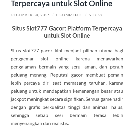
Terpercaya untuk Slot Online
DECEMBER 30, 2025
/
0 COMMENTS
/
STICKY
Situs Slot777 Gacor: Platform Terpercaya
untuk Slot Online
Situs slot777 gacor kini menjadi pilihan utama bagi
penggemar slot online karena menawarkan
pengalaman bermain yang seru, aman, dan penuh
peluang menang. Reputasi gacor membuat pemain
lebih percaya diri saat memasang taruhan, karena
peluang untuk mendapatkan kemenangan besar atau
jackpot meningkat secara signifikan. Semua game hadir
dengan grafis berkualitas tinggi dan animasi halus,
sehingga setiap sesi bermain terasa lebih
menyenangkan dan realistis.