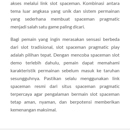
akses melalui link slot spaceman. Kombinasi antara
tema luar angkasa yang unik dan sistem permainan
yang sederhana membuat spaceman pragmatic
menjadi salah satu game paling dicari.
Bagi pemain yang ingin merasakan sensasi berbeda
dari slot tradisional, slot spaceman pragmatic play
adalah pilihan tepat. Dengan mencoba spaceman slot
demo terlebih dahulu, pemain dapat memahami
karakteristik permainan sebelum masuk ke taruhan
sesungguhnya. Pastikan selalu menggunakan link
spaceman resmi dari situs spaceman pragmatic
terpercaya agar pengalaman bermain slot spaceman
tetap aman, nyaman, dan berpotensi memberikan
kemenangan maksimal.