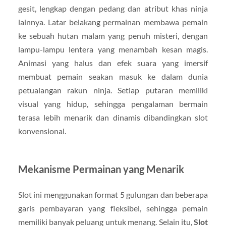
gesit, lengkap dengan pedang dan atribut khas ninja
lainnya. Latar belakang permainan membawa pemain
ke sebuah hutan malam yang penuh misteri, dengan
lampu-lampu lentera yang menambah kesan magis.
Animasi yang halus dan efek suara yang imersif
membuat pemain seakan masuk ke dalam dunia
petualangan rakun ninja. Setiap putaran memiliki
visual yang hidup, sehingga pengalaman bermain
terasa lebih menarik dan dinamis dibandingkan slot
konvensional.
Mekanisme Permainan yang Menarik
Slot ini menggunakan format 5 gulungan dan beberapa
garis pembayaran yang fleksibel, sehingga pemain
memiliki banyak peluang untuk menang. Selain itu,
Slot