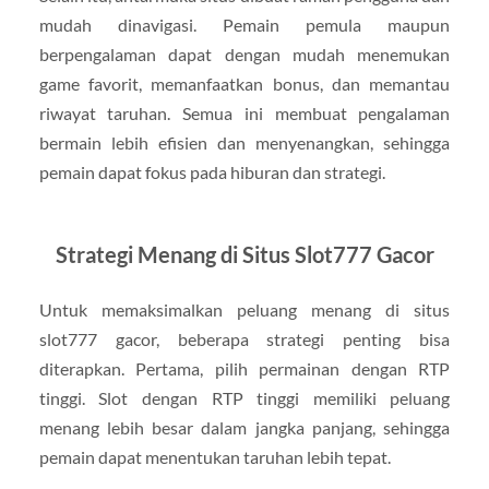
mudah dinavigasi. Pemain pemula maupun
berpengalaman dapat dengan mudah menemukan
game favorit, memanfaatkan bonus, dan memantau
riwayat taruhan. Semua ini membuat pengalaman
bermain lebih efisien dan menyenangkan, sehingga
pemain dapat fokus pada hiburan dan strategi.
Strategi Menang di Situs Slot777 Gacor
Untuk memaksimalkan peluang menang di situs
slot777 gacor, beberapa strategi penting bisa
diterapkan. Pertama, pilih permainan dengan RTP
tinggi. Slot dengan RTP tinggi memiliki peluang
menang lebih besar dalam jangka panjang, sehingga
pemain dapat menentukan taruhan lebih tepat.