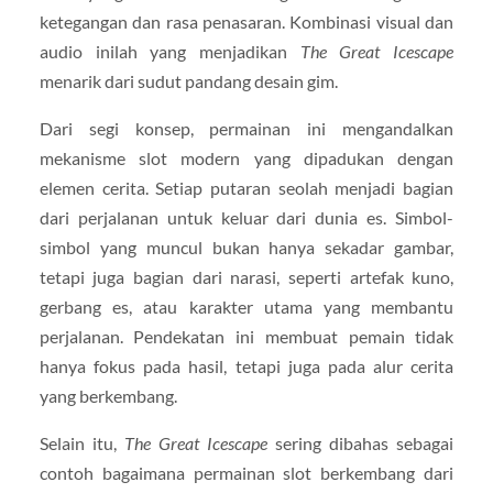
ketegangan dan rasa penasaran. Kombinasi visual dan
audio inilah yang menjadikan
The Great Icescape
menarik dari sudut pandang desain gim.
Dari segi konsep, permainan ini mengandalkan
mekanisme slot modern yang dipadukan dengan
elemen cerita. Setiap putaran seolah menjadi bagian
dari perjalanan untuk keluar dari dunia es. Simbol-
simbol yang muncul bukan hanya sekadar gambar,
tetapi juga bagian dari narasi, seperti artefak kuno,
gerbang es, atau karakter utama yang membantu
perjalanan. Pendekatan ini membuat pemain tidak
hanya fokus pada hasil, tetapi juga pada alur cerita
yang berkembang.
Selain itu,
The Great Icescape
sering dibahas sebagai
contoh bagaimana permainan slot berkembang dari