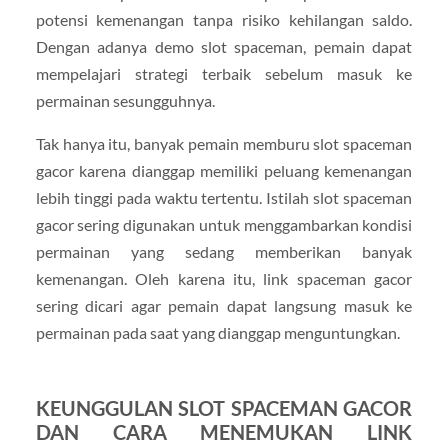
potensi kemenangan tanpa risiko kehilangan saldo.
Dengan adanya demo slot spaceman, pemain dapat
mempelajari strategi terbaik sebelum masuk ke
permainan sesungguhnya.
Tak hanya itu, banyak pemain memburu slot spaceman
gacor karena dianggap memiliki peluang kemenangan
lebih tinggi pada waktu tertentu. Istilah slot spaceman
gacor sering digunakan untuk menggambarkan kondisi
permainan yang sedang memberikan banyak
kemenangan. Oleh karena itu, link spaceman gacor
sering dicari agar pemain dapat langsung masuk ke
permainan pada saat yang dianggap menguntungkan.
KEUNGGULAN SLOT SPACEMAN GACOR
DAN CARA MENEMUKAN LINK