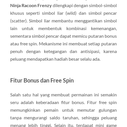
Ninja Racoon Frenzy
dilengkapi dengan simbol-simbol
khusus seperti simbol liar (wild) dan simbol pencar
(scatter). Simbol liar membantu menggantikan simbol
lain untuk membentuk kombinasi kemenangan,
sementara simbol pencar dapat memicu putaran bonus
atau free spin. Mekanisme ini membuat setiap putaran
penuh dengan ketegangan dan antisipasi, karena
peluang mendapatkan hadiah besar selalu ada.
Fitur Bonus dan Free Spin
Salah satu hal yang membuat permainan ini semakin
seru adalah keberadaan fitur bonus. Fitur free spin
memungkinkan pemain untuk memutar gulungan
tanpa mengurangi saldo taruhan, sehingga peluang
menang lebih tinggi. Selain itu, terdapat mini game