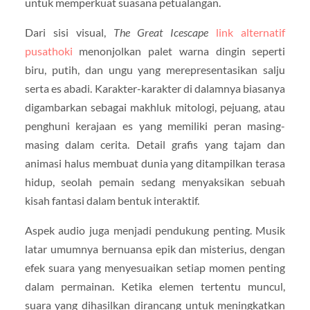
untuk memperkuat suasana petualangan.
Dari sisi visual,
The Great Icescape
link alternatif
pusathoki
menonjolkan palet warna dingin seperti
biru, putih, dan ungu yang merepresentasikan salju
serta es abadi. Karakter-karakter di dalamnya biasanya
digambarkan sebagai makhluk mitologi, pejuang, atau
penghuni kerajaan es yang memiliki peran masing-
masing dalam cerita. Detail grafis yang tajam dan
animasi halus membuat dunia yang ditampilkan terasa
hidup, seolah pemain sedang menyaksikan sebuah
kisah fantasi dalam bentuk interaktif.
Aspek audio juga menjadi pendukung penting. Musik
latar umumnya bernuansa epik dan misterius, dengan
efek suara yang menyesuaikan setiap momen penting
dalam permainan. Ketika elemen tertentu muncul,
suara yang dihasilkan dirancang untuk meningkatkan