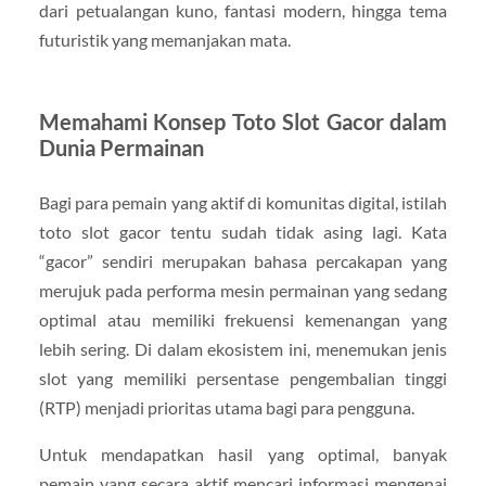
dari petualangan kuno, fantasi modern, hingga tema
futuristik yang memanjakan mata.
Memahami Konsep Toto Slot Gacor dalam
Dunia Permainan
Bagi para pemain yang aktif di komunitas digital, istilah
toto slot gacor tentu sudah tidak asing lagi. Kata
“gacor” sendiri merupakan bahasa percakapan yang
merujuk pada performa mesin permainan yang sedang
optimal atau memiliki frekuensi kemenangan yang
lebih sering. Di dalam ekosistem ini, menemukan jenis
slot yang memiliki persentase pengembalian tinggi
(RTP) menjadi prioritas utama bagi para pengguna.
Untuk mendapatkan hasil yang optimal, banyak
pemain yang secara aktif mencari informasi mengenai