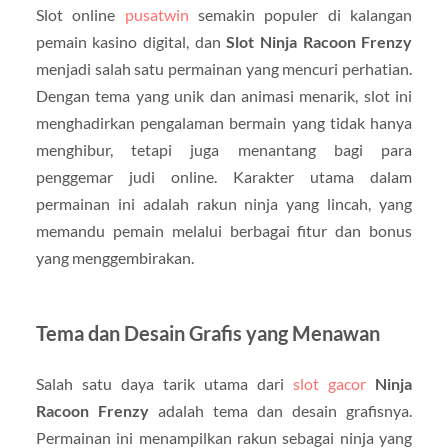
Slot online
pusatwin
semakin populer di kalangan
pemain kasino digital, dan
Slot Ninja Racoon Frenzy
menjadi salah satu permainan yang mencuri perhatian.
Dengan tema yang unik dan animasi menarik, slot ini
menghadirkan pengalaman bermain yang tidak hanya
menghibur, tetapi juga menantang bagi para
penggemar judi online. Karakter utama dalam
permainan ini adalah rakun ninja yang lincah, yang
memandu pemain melalui berbagai fitur dan bonus
yang menggembirakan.
Tema dan Desain Grafis yang Menawan
Salah satu daya tarik utama dari
slot gacor
Ninja
Racoon Frenzy
adalah tema dan desain grafisnya.
Permainan ini menampilkan rakun sebagai ninja yang