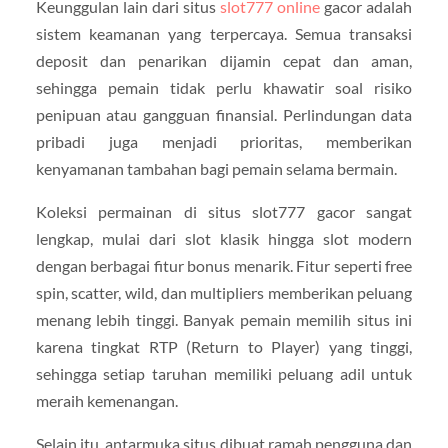
Keunggulan lain dari situs
slot777 online
gacor adalah
sistem keamanan yang terpercaya. Semua transaksi
deposit dan penarikan dijamin cepat dan aman,
sehingga pemain tidak perlu khawatir soal risiko
penipuan atau gangguan finansial. Perlindungan data
pribadi juga menjadi prioritas, memberikan
kenyamanan tambahan bagi pemain selama bermain.
Koleksi permainan di situs slot777 gacor sangat
lengkap, mulai dari slot klasik hingga slot modern
dengan berbagai fitur bonus menarik. Fitur seperti free
spin, scatter, wild, dan multipliers memberikan peluang
menang lebih tinggi. Banyak pemain memilih situs ini
karena tingkat RTP (Return to Player) yang tinggi,
sehingga setiap taruhan memiliki peluang adil untuk
meraih kemenangan.
Selain itu, antarmuka situs dibuat ramah pengguna dan