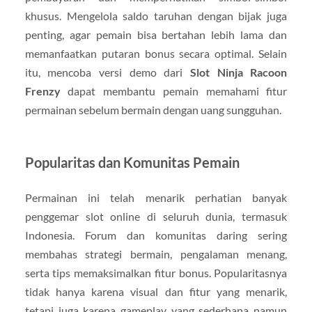
khusus. Mengelola saldo taruhan dengan bijak juga
penting, agar pemain bisa bertahan lebih lama dan
memanfaatkan putaran bonus secara optimal. Selain
itu, mencoba versi demo dari
Slot Ninja Racoon
Frenzy
dapat membantu pemain memahami fitur
permainan sebelum bermain dengan uang sungguhan.
Popularitas dan Komunitas Pemain
Permainan ini telah menarik perhatian banyak
penggemar slot online di seluruh dunia, termasuk
Indonesia. Forum dan komunitas daring sering
membahas strategi bermain, pengalaman menang,
serta tips memaksimalkan fitur bonus. Popularitasnya
tidak hanya karena visual dan fitur yang menarik,
tetapi juga karena gameplay yang sederhana namun