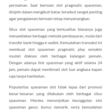
permainan. Saat bermain slot pragmatic spaceman,
disiplin dalam mengikuti batas tersebut sangat penting
agar pengalaman bermain tetap menyenangkan.
Situs slot spaceman yang berkualitas biasanya juga
menyediakan berbagai metode pembayaran, mulai dari
transfer bank hingga e-wallet. Kemudahan transaksi ini
membuat slot spaceman pragmatic play semakin
mudah diakses oleh berbagai kalangan pemain.
Dengan adanya link spaceman yang aktif selama 24
jam, pemain dapat menikmati slot luar angkasa kapan
saja tanpa hambatan.
Popularitas spaceman slot tidak lepas dari promosi
besar-besaran yang dilakukan oleh berbagai situs
spaceman. Mereka menonjolkan keunggulan slot
spaceman gacor, bonus menarik, serta kemudahan