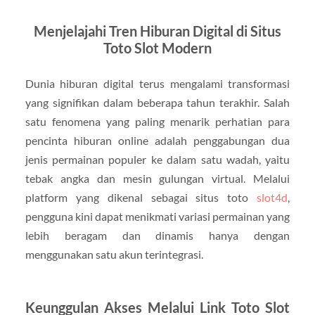
Menjelajahi Tren Hiburan Digital di Situs
Toto Slot Modern
Dunia hiburan digital terus mengalami transformasi
yang signifikan dalam beberapa tahun terakhir. Salah
satu fenomena yang paling menarik perhatian para
pencinta hiburan online adalah penggabungan dua
jenis permainan populer ke dalam satu wadah, yaitu
tebak angka dan mesin gulungan virtual. Melalui
platform yang dikenal sebagai situs toto
slot4d
,
pengguna kini dapat menikmati variasi permainan yang
lebih beragam dan dinamis hanya dengan
menggunakan satu akun terintegrasi.
Keunggulan Akses Melalui Link Toto Slot