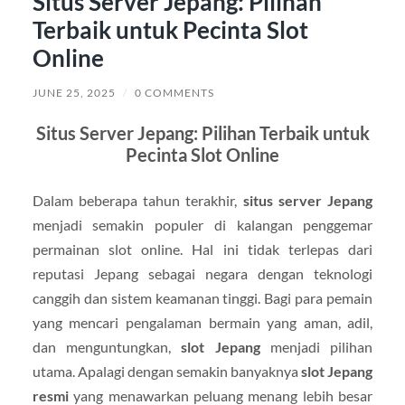
Situs Server Jepang: Pilihan
Terbaik untuk Pecinta Slot
Online
JUNE 25, 2025
/
0 COMMENTS
Situs Server Jepang: Pilihan Terbaik untuk
Pecinta Slot Online
Dalam beberapa tahun terakhir,
situs server Jepang
menjadi semakin populer di kalangan penggemar
permainan slot online. Hal ini tidak terlepas dari
reputasi Jepang sebagai negara dengan teknologi
canggih dan sistem keamanan tinggi. Bagi para pemain
yang mencari pengalaman bermain yang aman, adil,
dan menguntungkan,
slot Jepang
menjadi pilihan
utama. Apalagi dengan semakin banyaknya
slot Jepang
resmi
yang menawarkan peluang menang lebih besar