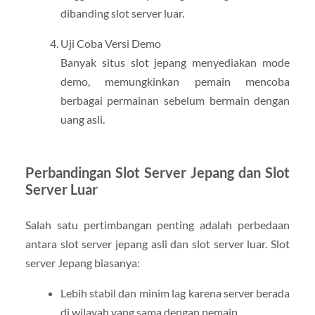
dibanding slot server luar.
Uji Coba Versi Demo
Banyak situs slot jepang menyediakan mode
demo, memungkinkan pemain mencoba
berbagai permainan sebelum bermain dengan
uang asli.
Perbandingan Slot Server Jepang dan Slot
Server Luar
Salah satu pertimbangan penting adalah perbedaan
antara slot server jepang asli dan slot server luar. Slot
server Jepang biasanya:
Lebih stabil dan minim lag karena server berada
di wilayah yang sama dengan pemain.