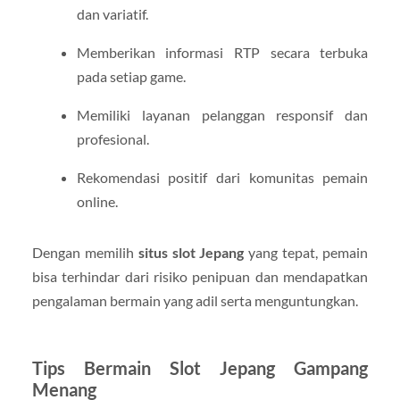
dan variatif.
Memberikan informasi RTP secara terbuka
pada setiap game.
Memiliki layanan pelanggan responsif dan
profesional.
Rekomendasi positif dari komunitas pemain
online.
Dengan memilih
situs slot Jepang
yang tepat, pemain
bisa terhindar dari risiko penipuan dan mendapatkan
pengalaman bermain yang adil serta menguntungkan.
Tips Bermain Slot Jepang Gampang
Menang