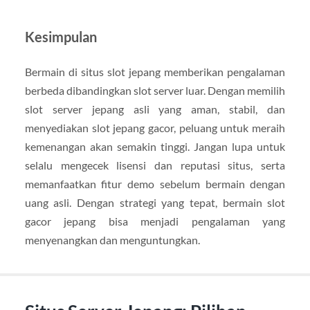
Kesimpulan
Bermain di situs slot jepang memberikan pengalaman
berbeda dibandingkan slot server luar. Dengan memilih
slot server jepang asli yang aman, stabil, dan
menyediakan slot jepang gacor, peluang untuk meraih
kemenangan akan semakin tinggi. Jangan lupa untuk
selalu mengecek lisensi dan reputasi situs, serta
memanfaatkan fitur demo sebelum bermain dengan
uang asli. Dengan strategi yang tepat, bermain slot
gacor jepang bisa menjadi pengalaman yang
menyenangkan dan menguntungkan.