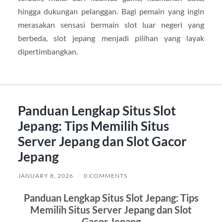
hingga dukungan pelanggan. Bagi pemain yang ingin
merasakan sensasi bermain slot luar negeri yang
berbeda, slot jepang menjadi pilihan yang layak
dipertimbangkan.
Panduan Lengkap Situs Slot
Jepang: Tips Memilih Situs
Server Jepang dan Slot Gacor
Jepang
JANUARY 8, 2026
/
0 COMMENTS
Panduan Lengkap Situs Slot Jepang: Tips
Memilih Situs Server Jepang dan Slot
Gacor Jepang