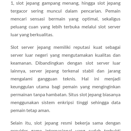
1, slot jepang gampang menang, hingga slot jepang
tergacor sering muncul dalam pencarian. Pemain
mencari sensasi bermain yang optimal, sekaligus
peluang cuan yang lebih terbuka melalui slot server
luar yang berkualitas.
Slot server jepang memiliki reputasi kuat sebagai
server luar negeri yang mengutamakan kualitas dan
keamanan. Dibandingkan dengan slot server luar
lainnya, server jepang terkenal stabil dan jarang
mengalami gangguan teknis. Hal ini menjadi
keunggulan utama bagi pemain yang menginginkan
permainan tanpa hambatan. Situs slot jepang biasanya
menggunakan sistem enkripsi tinggi sehingga data
pemain tetap aman.
Selain itu, slot jepang resmi bekerja sama dengan
provider game internasional yang sudah terbukti